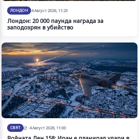
ЛОНДОН
4 Август 2026, 11:23
Лондон: 20 000 паунда награда за
заподозрян в убийство
Обновена
СВЯТ
4 Август 2026, 11:00
Войната Ден 158: Иран е планирал удари в