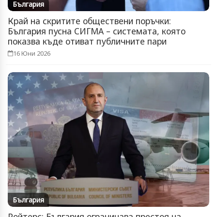
България
Край на скритите обществени поръчки:
България пусна СИГМА – системата, която
показва къде отиват публичните пари
16 Юни 2026
България
Ройтерс: България ограничава престоя на