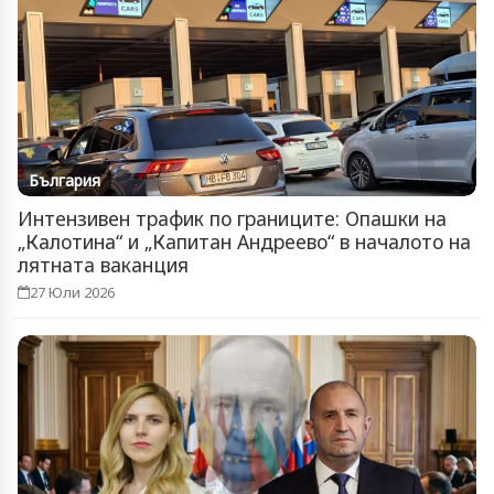
България
Интензивен трафик по границите: Опашки на
„Калотина“ и „Капитан Андреево“ в началото на
лятната ваканция
27 Юли 2026