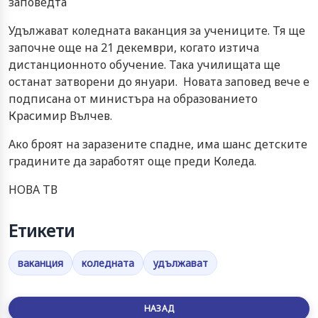
заповедта
Удължават коледната ваканция за учениците. Тя ще
започне още на 21 декември, когато изтича
дистанционното обучение. Така училищата ще
останат затворени до януари. Новата заповед вече е
подписана от министъра на образованието
Красимир Вълчев.
Ако броят на заразените спадне, има шанс детските
градините да заработят още преди Коледа.
НОВА ТВ
Етикети
ваканция
коледната
удължават
НАЗАД