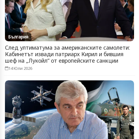
България
След ултиматума за американските самолети:
Кабинетът извади патриарх Кирил и бившия
шеф на „Лукойл“ от европейските санкции
14 Юли 2026