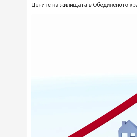
Цените на жилищата в Обединеното кр