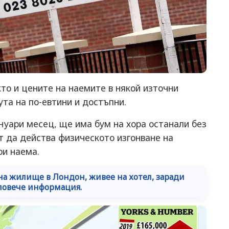
кто и цените на наемите в някой източни
ута на по-евтини и достъпни.
нуари месец, ще има бум на хора останали без
т да действа физическото изгонване на
ри наема.
на жилище в Лондон, живее на хотел, заради
повече информация.