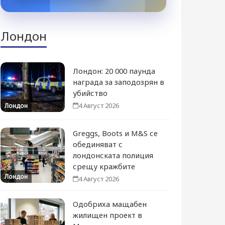
Лондон
Лондон: 20 000 паунда
награда за заподозрян в
убийство
4 Август 2026
Лондон
Greggs, Boots и M&S се
обединяват с
лондонската полиция
срещу кражбите
Лондон
4 Август 2026
Одобриха мащабен
жилищен проект в