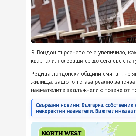
В Лондон търсенето се е увеличило, ка
квартали, ползващи се до сега със стат
Редица лондонски общини смятат, че я
жилища, защото тогава реално започва
наемателите задлъжнели с повече от т
Свързани новини: Българка, собственик 
некоректни наематели. Вижте линка за 