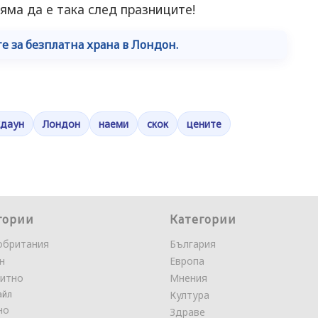
яма да е така след празниците!
 за безплатна храна в Лондон.
кдаун
Лондон
наеми
скок
цените
гории
Категории
обритания
България
н
Европа
итно
Мнения
айл
Култура
но
Здраве