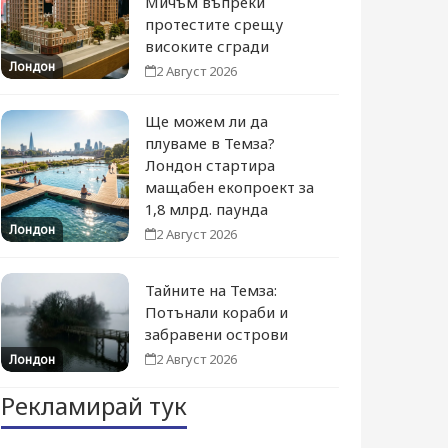
Мичъм въпреки
протестите срещу
високите сгради
Лондон
2 Август 2026
Ще можем ли да
плуваме в Темза?
Лондон стартира
мащабен екопроект за
1,8 млрд. паунда
Лондон
2 Август 2026
Тайните на Темза:
Потънали кораби и
забравени острови
2 Август 2026
Лондон
Рекламирай тук