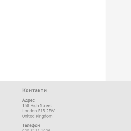
Контакти
Адрес
158 High Street
London E15 2FW
United Kingdom
Телефон
020 8111 1026