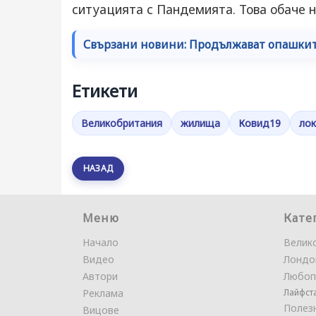
ситуацията с Пандемията. Това обаче н
Свързани новини: Продължават опашките
Етикети
Великобритания
жилища
Ковид19
ло
НАЗАД
Меню
Кате
Начало
Велик
Видео
Лондо
Автори
Любоп
Реклама
Лайфст
Полез
Вицове