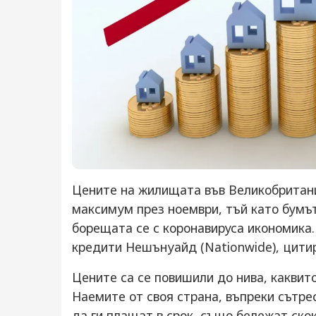
Цените на жилищата във Великобритан
максимум през ноември, тъй като бумът
борещата се с коронавируса икономика
кредити Нешънуайд (Nationwide), цитир
Цените са се повишили до нива, каквито
Наемите от своя страна, въпреки сътр
да ги плащат в срок, също бележат скок