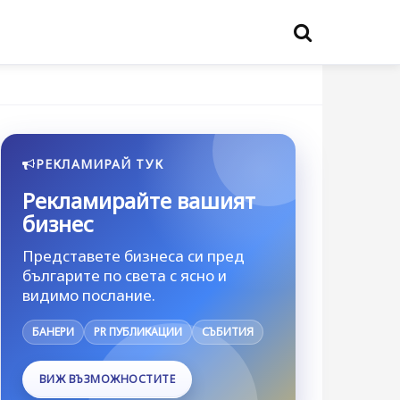
РЕКЛАМИРАЙ ТУК
Рекламирайте вашият
бизнес
Представете бизнеса си пред
българите по света с ясно и
видимо послание.
БАНЕРИ
PR ПУБЛИКАЦИИ
СЪБИТИЯ
ВИЖ ВЪЗМОЖНОСТИТЕ