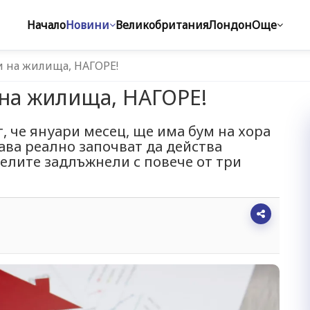
Начало
Новини
Великобритания
Лондон
Още
и на жилища, НАГОРЕ!
 на жилища, НАГОРЕ!
 че януари месец, ще има бум на хора
ава реално започват да действа
елите задлъжнели с повече от три
1