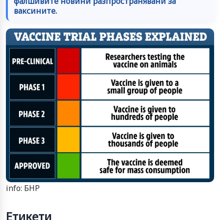
фалшивите новини разпространявани за
ваксините.
info: БНР
Етикети