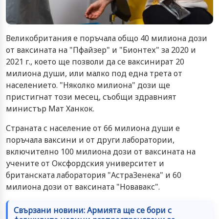
Великобритания е поръчала общо 40 милиона дози
от ваксината на "Пфайзер" и "Бионтех" за 2020 и
2021 г., което ще позволи да се ваксинират 20
милиона души, или малко под една трета от
населението. "Няколко милиона" дози ще
пристигнат този месец, съобщи здравният
министър Мат Ханкок.
Страната с население от 66 милиона души е
поръчала ваксини и от други лаборатории,
включително 100 милиона дози от ваксината на
учените от Оксфордския университет и
британската лаборатория "АстраЗенека" и 60
милиона дози от ваксината "Новавакс".
Свързани новини: Армията ще се бори с