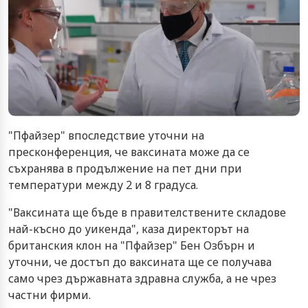
"Пфайзер" впоследствие уточни на
пресконференция, че ваксината може да се
съхранява в продължение на пет дни при
температури между 2 и 8 градуса.
"Ваксината ще бъде в правителствените складове
най-късно до уикенда", каза директорът на
британския клон на "Пфайзер" Бен Озбърн и
уточни, че достъп до ваксината ще се получава
само чрез държавната здравна служба, а не чрез
частни фирми.