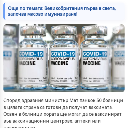
Още по темата: Великобритания първа в света,
започва масово имунизиране!
Според здравния министър Мат Ханкок 50 болници
в цялата страна са готови да получат ваксината.
Освен в болници хората ще могат да се ваксинират
във ваксинационни центрове, аптеки или
поликлиники.