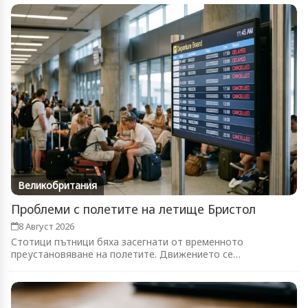
Великобритания
Проблеми с полетите на летище Бристол
8 Август 2026
Стотици пътници бяха засегнати от временното
преустановяване на полетите. Движението се
възстановява...