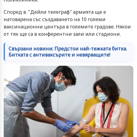
Според в. "Дейли телеграф" армията ще е
натоварена със създаването на 10 големи
ваксинационни центъра в големите градове. Някои
от тях ще са в конферентни зали или стадиони.
Свързани новини: Предстои най-тежката битка.
Битката с антиваксърите и невярващите!