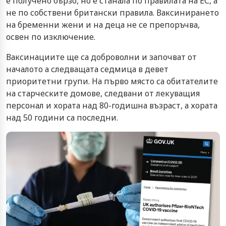
е получено бързо, но е станала по правилата на ЕС, а
не по собствени британски правила. Ваксинирането
на бременни жени и на деца не се препоръчва,
освен по изключение.
Ваксинациите ще са доброволни и започват от
началото а следващата седмица в девет
приоритетни групи. На първо място са обитателите
на старческите домове, следвани от лекуващия
персонал и хората над 80-годишна възраст, а хората
над 50 години са последни.