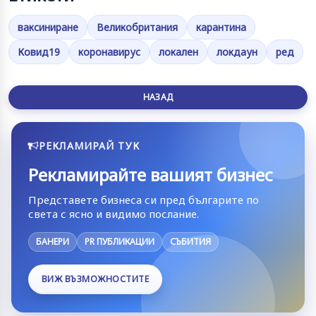
ваксиниране
Великобритания
карантина
Ковид19
коронавирус
локален
локдаун
ред
НАЗАД
РЕКЛАМИРАЙ ТУК
Рекламирайте вашият бизнес
Представете бизнеса си пред българите по
света с ясно и видимо послание.
БАНЕРИ
PR ПУБЛИКАЦИИ
СЪБИТИЯ
ВИЖ ВЪЗМОЖНОСТИТЕ