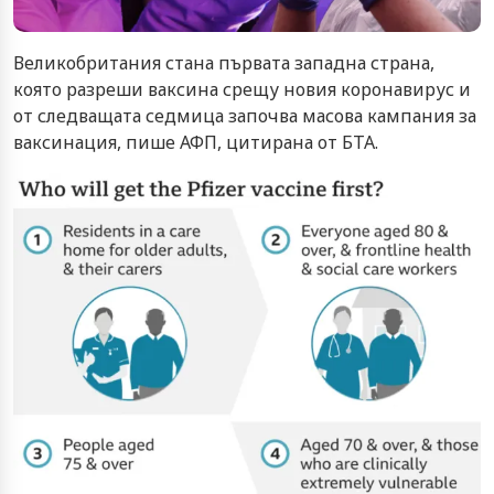
Великобритания стана първата западна страна,
която разреши ваксина срещу новия коронавирус и
от следващата седмица започва масова кампания за
ваксинация, пише АФП, цитирана от БТА.