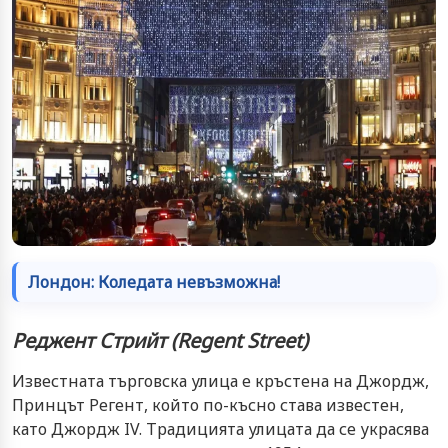
Лондон: Коледата невъзможна!
Реджент Стрийт (
Regent Street)
Известната търговска улица е кръстена на Джордж,
Принцът Регент, който по-късно става известен,
като Джордж IV. Традицията улицата да се украсява