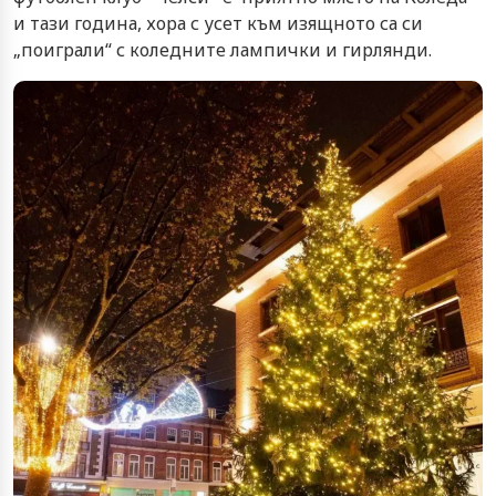
и тази година, хора с усет към изящното са си
„поиграли“ с коледните лампички и гирлянди.