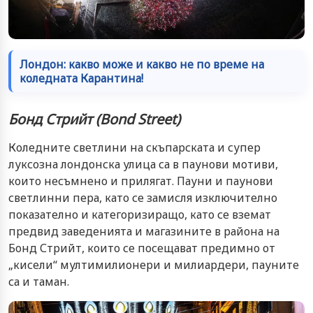
Лондон: какво може и какво не по време на
коледната Карантина!
Бонд Стрийт (
Bond Street)
Коледните светлини на скъпарската и супер
луксозна лондонска улица са в паунови мотиви,
които несъмнено и прилягат. Пауни и паунови
светлинни пера, като се замисля изключително
показателно и категоризиращо, като се вземат
предвид заведенията и магазините в района на
Бонд Стрийт, които се посещават предимно от
„кисели‘‘ мултимилионери и милиардери, пауните
са и таман.