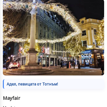
Адел, певицата от Тотнъм!
Mayfair