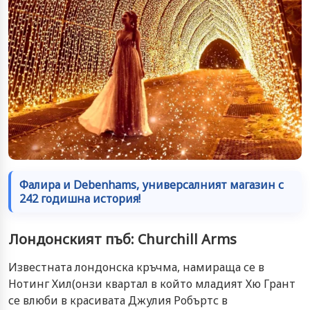
Фалира и Debenhams, универсалният магазин с
242 годишна история!
Лондонският пъб: Churchill Arms
Известната лондонска кръчма, намираща се в
Нотинг Хил(онзи квартал в който младият Хю Грант
се влюби в красивата Джулия Робъртс в