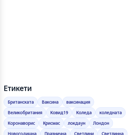
Етикети
Британската
Ваксина
ваксинация
Великобритания
Ковид19
Коледа
коледната
Коронаворис
Крисмас
локдаун
Лондон
Новогодишна
Празнична
Светлини
Светлинна