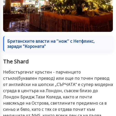
Британските власти на ''нож'' с Нетфликс,
заради "Короната"
The Shard
Небостъргачът кръстен - парченцето
стъкло(буквален превод) или още по точен превод
от английски на шопски „СЪРЧАТА“ е супер модерна
сграда в центъра на Лондон, съвсем близо до
Лондон Бридж.Тази Коледа, както и почти
навсякъде на Острова, светлините предимно са в
синьо и бяло, като с тях се отдава почит към
медиците от NHS, които всеки ден са на първа