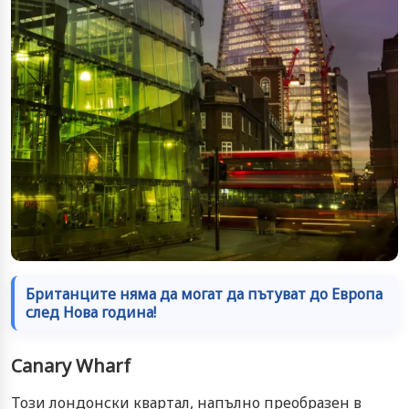
Британците няма да могат да пътуват до Европа
след Нова година!
Canary Wharf
Този лондонски квартал, напълно преобразен в