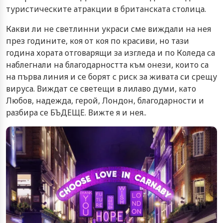
туристическите атракции в британската столица.
Какви ли не светлинни украси сме виждали на нея
през годините, коя от коя по красиви, но тази
година хората отговарящи за изгледа и по Коледа са
наблегнали на благодарността към онези, които са
на първа линия и се борят с риск за живата си срещу
вируса. Виждат се светещи в лилаво думи, като
Любов, надежда, герой, Лондон, благодарности и
разбира се БЪДЕЩЕ. Вижте я и нея..