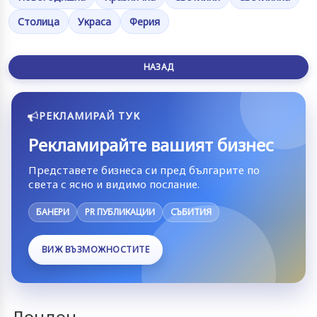
Столица
Украса
Ферия
НАЗАД
РЕКЛАМИРАЙ ТУК
Рекламирайте вашият бизнес
Представете бизнеса си пред българите по
света с ясно и видимо послание.
БАНЕРИ
PR ПУБЛИКАЦИИ
СЪБИТИЯ
ВИЖ ВЪЗМОЖНОСТИТЕ
Лондон