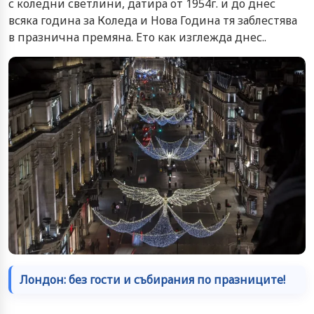
с коледни светлини, датира от 1954г. и до днес
всяка година за Коледа и Нова Година тя заблестява
в празнична премяна. Ето как изглежда днес..
Лондон: без гости и събирания по празниците!