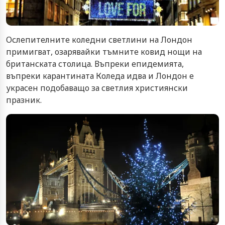
Ослепителните коледни светлини на Лондон
примигват, озарявайки тъмните ковид нощи на
британската столица. Въпреки епидемията,
въпреки карантината Коледа идва и Лондон е
украсен подобаващо за светлия християнски
празник.