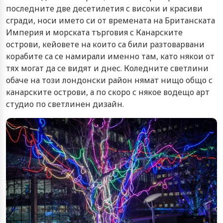
последните две десетилетия с високи и красиви
сгради, носи името си от времената на Британската
Империя и морската търговия с Канарските
острови, кейовете на които са били разтоварвани
корабите са се намирали именно там, като някои от
тях могат да се видят и днес. Коледните светлини
обаче на този лондонски район нямат нищо общо с
канарските острови, а по скоро с някое водещо арт
студио по светлинен дизайн.