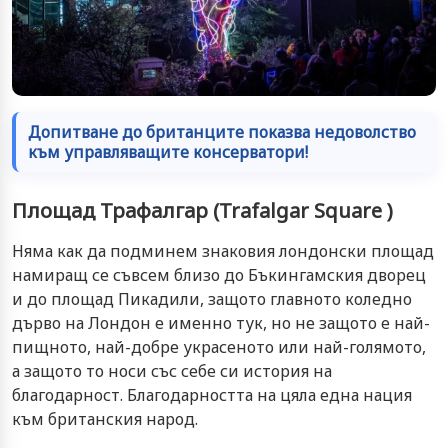
Допитване до британците показва недоволство
към управляващите консерватори!
Площад Трафалгар (Trafalgar Square )
Няма как да подминем знаковия лондонски площад
намиращ се съвсем близо до Бъкингамския дворец
и до площад Пикадили, защото главното коледно
дърво на Лондон е именно тук, но не защото е най-
пищното, най-добре украсеното или най-голямото,
а защото то носи със себе си история на
благодарност. Благодарността на цяла една нация
към британския народ.