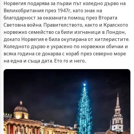
Норвегия подарява за първи път коледно дърво на
Великобритания през 1947г, като знак на
благодарност за оказаната помощ през Втората
Световна война. Правителството, както и Кралското
норвежко семейство са били изгнаници в Лондон,
докато Норвегия е била окупирана от хитлеристите.
Коледното дърво е украсено по норвежки обичаи и
всяка година се докарва с кораб през северно море
на една и съща дата. Ето го и него..