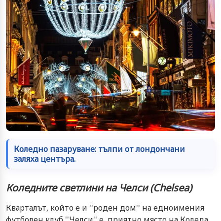
Коледно пазаруване: тълпи от лондончани
заляха центъра.
Коледните светлини на Челси (
Chelsea)
Кварталът, който е и ''роден дом'' на едноимения
футболен клуб ''Челси'' е приятно място на Коледа