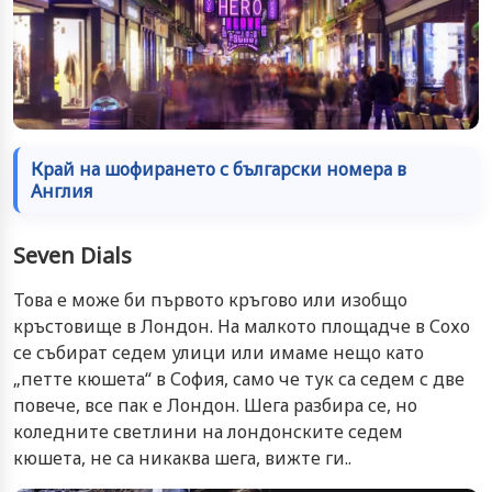
Край на шофирането с български номера в
Англия
Seven Dials
Това е може би първото кръгово или изобщо
кръстовище в Лондон. На малкото площадче в Сохо
се събират седем улици или имаме нещо като
„петте кюшета“ в София, само че тук са седем с две
повече, все пак е Лондон. Шега разбира се, но
коледните светлини на лондонските седем
кюшета, не са никаква шега, вижте ги..