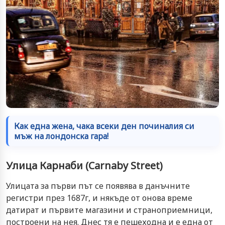
Как една жена, чака всеки ден починалия си
мъж на лондонска гара!
Улица Карнаби (Carnaby Street)
Улицата за първи път се появява в данъчните
регистри през 1687г, и някъде от онова време
датират и първите магазини и страноприемници,
построени на нея. Днес тя е пешеходна и е една от