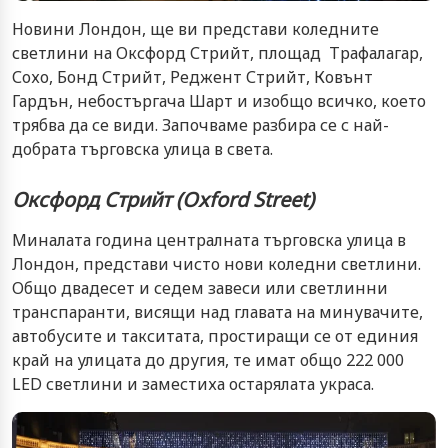
Новини Лондон, ще ви представи коледните
светлини на Оксфорд Стрийт, площад Трафалагар,
Сохо, Бонд Стрийт, Реджент Стрийт, Ковънт
Гардън, небостъргача Шарт и изобщо всичко, което
трябва да се види. Започваме разбира се с най-
добрата търговска улица в света.
Оксфорд Стрийт (
Oxford Street)
Миналата година централната търговска улица в
Лондон, представи чисто нови коледни светлини.
Общо двадесет и седем завеси или светлинни
транспаранти, висящи над главата на минувачите,
автобусите и такситата, простиращи се от единия
край на улицата до другия, те имат общо 222 000
LED светлини и заместиха остарялата украса.