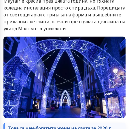
Mayfair е красив през цялата година, но тяхната
коледна инсталация просто спира дъха. Поредицата
от светещи арки с триъгълна форма и вълшебните
приказни светлини, осеяни през цялата дължина на
улица Молтън са уникални.
Това са най-богатите жени на света за 2020 г