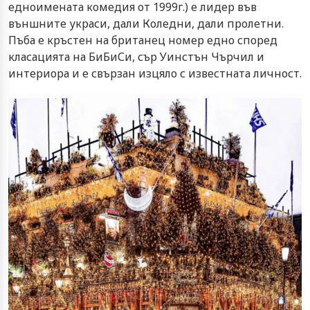
едноимената комедия от 1999г.) е лидер във
външните украси, дали Коледни, дали пролетни.
Пъба е кръстен на британец номер едно според
класацията на БиБиСи, сър Уинстън Чърчил и
интериора и е свързан изцяло с известната личност.