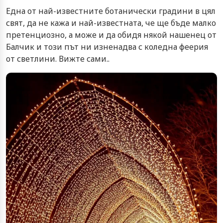
Една от най-известните ботанически градини в цял
свят, да не кажа и най-известната, че ще бъде малко
претенциозно, а може и да обидя някой нашенец от
Балчик и този път ни изненадва с коледна феерия
от светлини. Вижте сами..