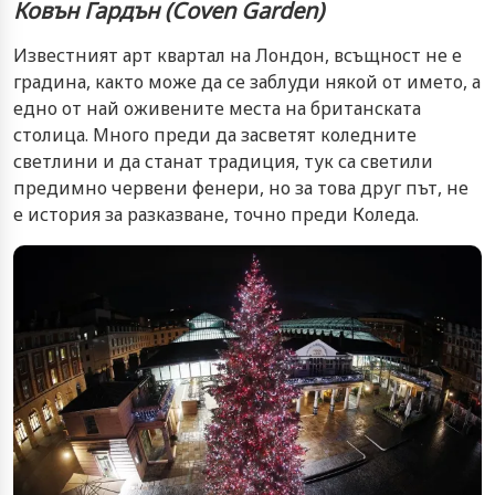
Ковън Гардън
(Coven Garden)
Известният арт квартал на Лондон, всъщност не е
градина, както може да се заблуди някой от името, а
едно от най оживените места на британската
столица. Много преди да засветят коледните
светлини и да станат традиция, тук са светили
предимно червени фенери, но за това друг път, не
е история за разказване, точно преди Коледа.