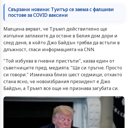
Свързани новини: Туитър се заема с фалшиви
постове за COVID ваксини
Малцина вярват, че Тръмп действително ще
изпълни заплахите да остане в Белия дом дори и
след деня, в който Джо Байдън трябва да встъпи в
длъжност, гласи информацията на CNN.
"Той избухва в гневни пристъпи", казва един от
съветниците пред. медията. "Ще си тръгне. Просто
си говори." Изминаха близо шест седмици, откакто
стана ясно, че новоизбрания президент е Джо
Байдън, а Тръмп все още не признава загубата си.