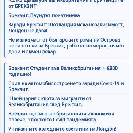
Колко ще загуби Великобритания и британците
от БРЕКЗИТ!
Брекзит: Паундът поевтинява!
Заради Брекзит: Шотландия иска независимост,
Лондон не дава!
Не малка част от българските роми на Острова
не са готови за Брекзит, работят на черно, нямат
дори и личен лекар!
Брекзит: Студент във Великобритания: + £800
годишно!
Срив на автомобилостроенето заради Covid-19 и
Брекзит.
Швейцария с квота за мигранти от
Великобритания след Брекзит.
Брекзит ще засегне британската икономика
повече, отколкото Covid пандемията.
Уникалните коледните светлини на Лондон!