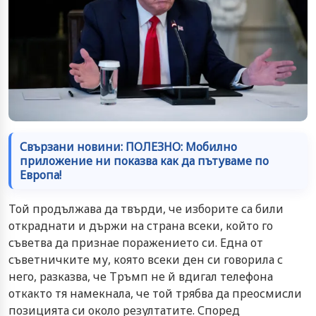
Свързани новини: ПОЛЕЗНО: Мобилно
приложение ни показва как да пътуваме по
Европа!
Той продължава да твърди, че изборите са били
откраднати и държи на страна всеки, който го
съветва да признае поражението си. Една от
съветничките му, която всеки ден си говорила с
него, разказва, че Тръмп не й вдигал телефона
откакто тя намекнала, че той трябва да преосмисли
позицията си около резултатите. Според