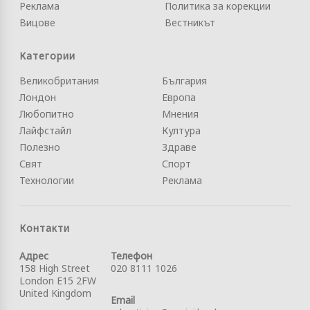
Реклама
Политика за корекции
Вицове
Вестникът
Категории
Великобритания
България
Лондон
Европа
Любопитно
Мнения
Лайфстайл
Култура
Полезно
Здраве
Свят
Спорт
Технологии
Реклама
Контакти
Адрес
Телефон
158 High Street
020 8111 1026
London E15 2FW
United Kingdom
Email