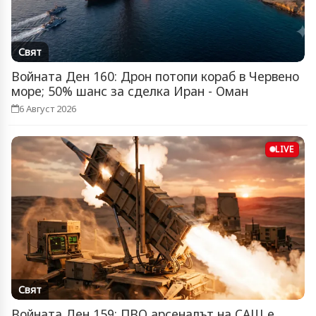
Свят
Войната Ден 160: Дрон потопи кораб в Червено
море; 50% шанс за сделка Иран - Оман
6 Август 2026
LIVE
Свят
Войната Ден 159: ПВО арсеналът на САЩ е