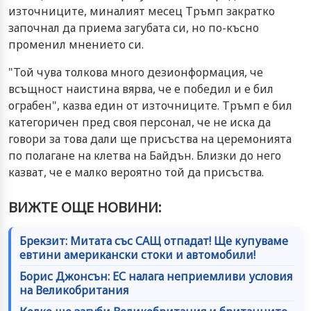
източниците, миналият месец Тръмп закратко
започнал да приема загубата си, но по-късно
променил мнението си.
"Той чува толкова много дезионформация, че
всъщност наистина вярва, че е победил и е бил
ограбен", казва един от източниците. Тръмп е бил
категоричен пред своя персонал, че не иска да
говори за това дали ще присъства на церемонията
по полагане на клетва на Байдън. Близки до него
казват, че е малко вероятно той да присъства.
ВИЖТЕ ОЩЕ НОВИНИ:
Брекзит: Митата със САЩ отпадат! Ще купуваме
евтини американски стоки и автомобили!
Борис Джонсън: ЕС налага неприемливи условия
на Великобритания