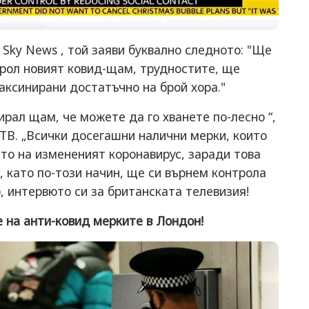
 Sky News , той заяви буквално следното: "Ще
рол новият ковид-щам, трудностите, ще
аксинирани достатъчно на брой хора."
ирал щам, че можете да го хванете по-лесно “,
 ТВ. „Всички досегашни налични мерки, които
то на измененият коронавирус, заради това
, като по-този начин, ще си върнем контрола
, интервюто си за британската телевизия!
е на анти-ковид мерките в Лондон!