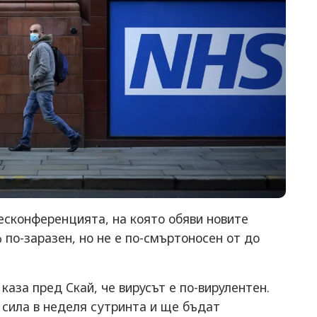
есконференцията, на която обяви новите
 по-заразен, но не е по-смъртоносен от до
каза пред Скай, че вирусът е по-вирулентен.
в сила в неделя сутринта и ще бъдат