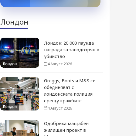
Лондон
Лондон: 20 000 паунда
награда за заподозрян в
убийство
4 Август 2026
Лондон
Greggs, Boots и M&S се
обединяват с
лондонската полиция
срещу кражбите
Лондон
4 Август 2026
Одобриха мащабен
жилищен проект в