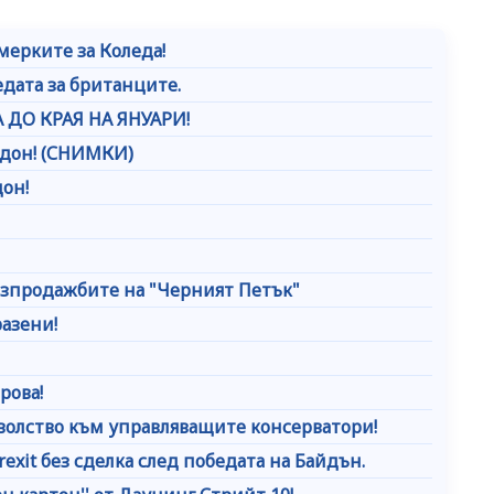
мерките за Коледа!
дата за британците.
ДО КРАЯ НА ЯНУАРИ!
ндон! (СНИМКИ)
дон!
разпродажбите на "Черният Петък"
азени!
рова!
волство към управляващите консерватори!
exit без сделка след победата на Байдън.