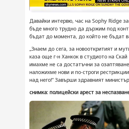
Давайки интервю, час на Sophy Ridge за
бъде много трудно да държим под конт
бъдат до момента, до който не бъдат в
„Знаем до сега, за новооткритият и мут
каза още г-н Ханкок в студиото на Скай
имахме не са достатъчни за озаптяване
наложихме нови и по-строги рестрикции
над него!“ Завърши здравният министър
снимка: полицейски арест за неспазван