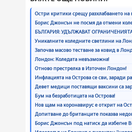
Остри критики срещу разхлабването на 
Борис Джонсън не посмя да отмени коле
БЪЛГАРИЯ: УДЪЛЖАВАТ ОГРАНИЧЕНИЯТА 
Уникалните коледните светлини на Ло
Започва масово тестване за ковид в Лон
Лондон: Коледата невъзможна!
Отново престрелка в Източен Лондон!
Инфлацията на Острова се сви, заради 
Девет медици поставящи ваксини са зар
Бум на безработицата на Острова!
Нов щам на коронавирус е открит на Ост
Допитване до британците показва недо
Борис Джонсън под натиск да избегне Br