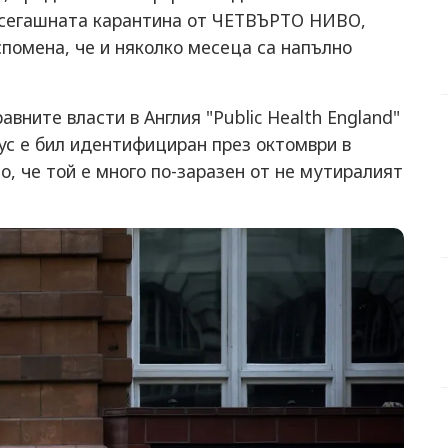
е сегашната карантина от ЧЕТВЪРТО НИВО,
спомена, че и няколко месеца са напълно
вните власти в Англия "Public Health England"
рус е бил идентифициран през октомври в
о, че той е много по-заразен от не мутиралият