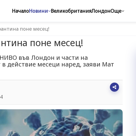
Начало
Новини
Великобритания
Лондон
Още
рантина поне месец!
нтина поне месец!
НИВО във Лондон и части на
 в действие месеци наред, заяви Мат
24