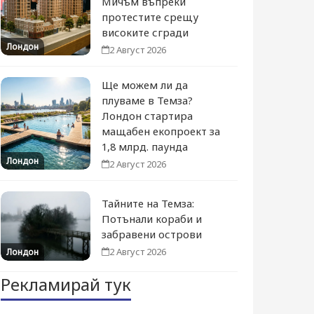
Мичъм въпреки
протестите срещу
високите сгради
Лондон
2 Август 2026
Ще можем ли да
плуваме в Темза?
Лондон стартира
мащабен екопроект за
1,8 млрд. паунда
Лондон
2 Август 2026
Тайните на Темза:
Потънали кораби и
забравени острови
2 Август 2026
Лондон
Рекламирай тук