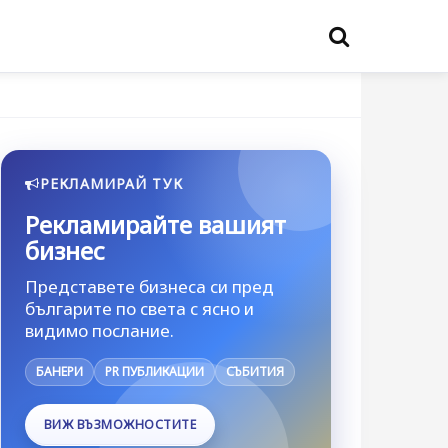
РЕКЛАМИРАЙ ТУК
Рекламирайте вашият
бизнес
Представете бизнеса си пред
българите по света с ясно и
видимо послание.
БАНЕРИ
PR ПУБЛИКАЦИИ
СЪБИТИЯ
ВИЖ ВЪЗМОЖНОСТИТЕ