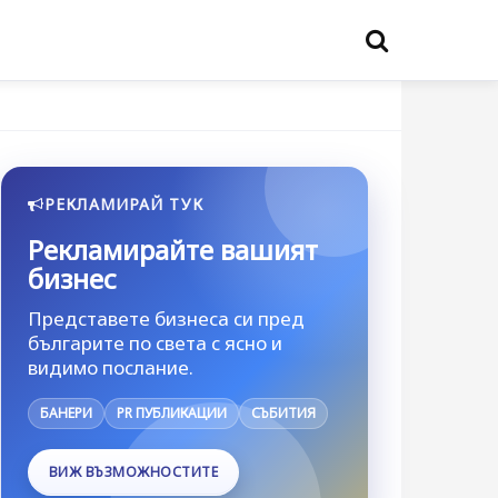
РЕКЛАМИРАЙ ТУК
Рекламирайте вашият
бизнес
Представете бизнеса си пред
българите по света с ясно и
видимо послание.
БАНЕРИ
PR ПУБЛИКАЦИИ
СЪБИТИЯ
ВИЖ ВЪЗМОЖНОСТИТЕ