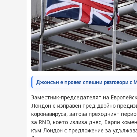
Джонсън е провел спешни разговори с М
Заместник-председателят на Европейск
Лондон е изправен пред двойно предиз
коронавируса, затова преходният пери
за RND, което излиза днес, Барли комен
към Лондон с предложение за удължава