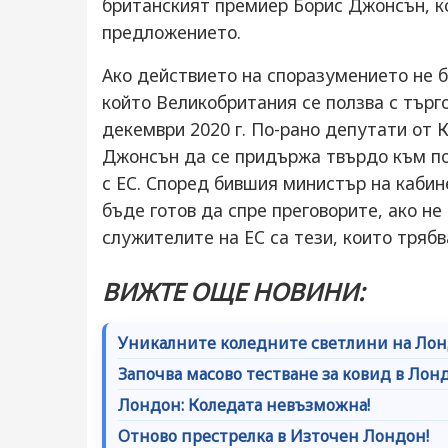
британският премиер Борис Джонсън, к
предложението.
Ако действието на споразумението не 
който Великобритания се ползва с търго
декември 2020 г. По-рано депутати от 
Джонсън да се придържа твърдо към по
с ЕС. Според бившия министър на каби
бъде готов да спре преговорите, ако не
служителите на ЕС са тези, които трябв
ВИЖТЕ ОЩЕ НОВИНИ:
Уникалните коледните светлини на Ло
Започва масово тестване за ковид в Лон
Лондон: Коледата невъзможна!
Отново престрелка в Източен Лондон!