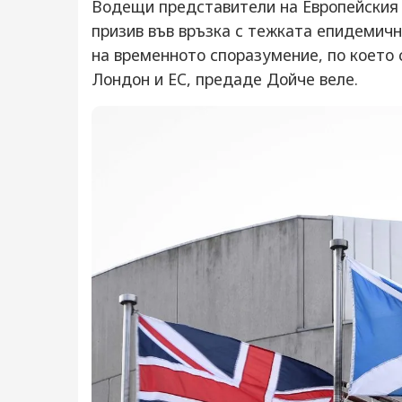
Водещи представители на Европейския
призив във връзка с тежката епидемич
на временното споразумение, по което
Лондон и ЕС, предаде Дойче веле.