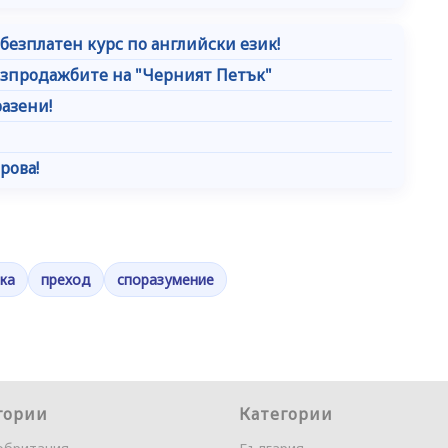
безплатен курс по английски език!
разпродажбите на "Черният Петък"
азени!
рова!
ка
преход
споразумение
гории
Категории