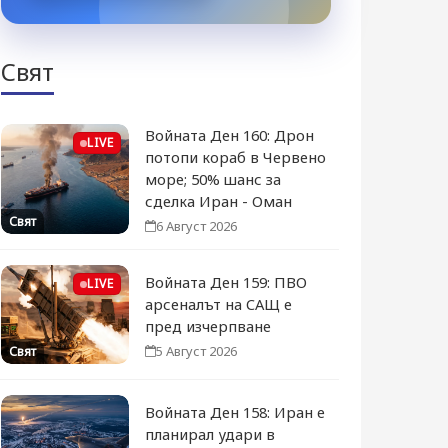
Свят
Войната Ден 160: Дрон
LIVE
потопи кораб в Червено
море; 50% шанс за
сделка Иран - Оман
Свят
6 Август 2026
Войната Ден 159: ПВО
LIVE
арсеналът на САЩ е
пред изчерпване
5 Август 2026
Свят
Войната Ден 158: Иран е
планирал удари в