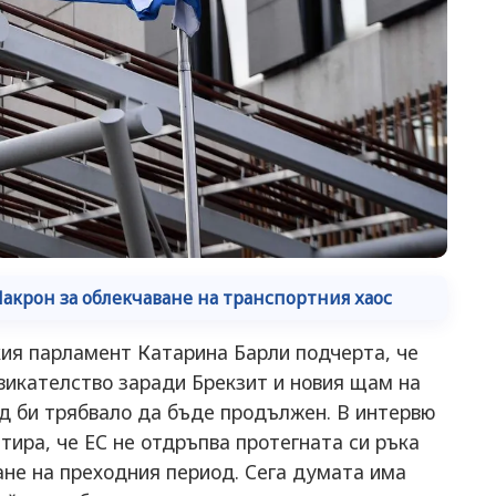
акрон за облекчаване на транспортния хаос
ия парламент Катарина Барли подчерта, че
викателство заради Брекзит и новия щам на
од би трябвало да бъде продължен. В интервю
тира, че ЕС не отдръпва протегната си ръка
не на преходния период. Сега думата има