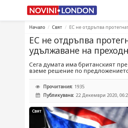
Начало
Свят
ЕС не отдръпва протегна
ЕС не отдръпва протег
удължаване на преход
Сега думата има британският пре
вземе решение по предложението
Прочитания:
1935
Публикувана:
22 Декември 2020, 06:
Свят