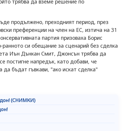
ойто трябва да вземе решение по
бъде продължено, преходният период, през
вски преференции на член на ЕС, изтича на 31
Консервативната партия призоваха Борис
-ранното си обещание за сценарий без сделка
нета Иън Дънкан Смит, Джонсън трябва да
 се постигне напредък, като добави, че
а да бъдат гъвкави, "ако искат сделка"
ндон! (СНИМКИ)
дон!