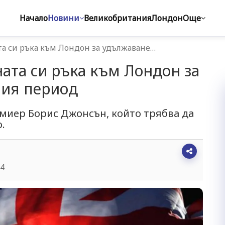
Начало
Новини
Великобритания
Лондон
Още
та си ръка към Лондон за удължаване…
ната си ръка към Лондон за
ния период
миер Борис Джонсън, който трябва да
.
24