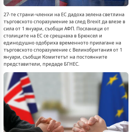
27-те страни-членки на ЕС дадоха зелена светлина
търговското споразумение за след Brexit да влезе в
сила от 1 януари, съобщи АФП. Посланици от
столиците на ЕС се срещнаха в Брюксел и
единодушно одобриха временното прилагане на
търговското споразумение с Великобритания от 1
януари, съобщи Комитетът на постоянните
представители, предаде БГНЕС.