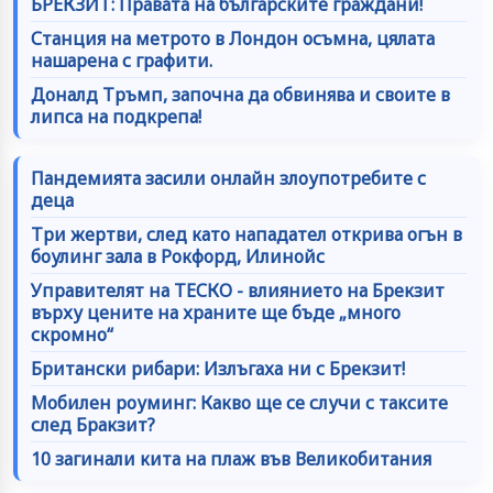
БРЕКЗИТ: Правата на българските граждани!
Станция на метрото в Лондон осъмна, цялата
нашарена с графити.
Доналд Тръмп, започна да обвинява и своите в
липса на подкрепа!
Пандемията засили онлайн злоупотребите с
деца
Три жертви, след като нападател открива огън в
боулинг зала в Рокфорд, Илинойс
Управителят на ТЕСКО - влиянието на Брекзит
върху цените на храните ще бъде „много
скромно“
Британски рибари: Излъгаха ни с Брекзит!
Мобилен роуминг: Какво ще се случи с таксите
след Бракзит?
10 загинали кита на плаж във Великобитания