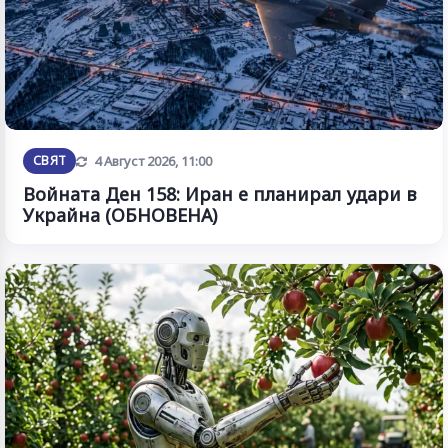
Обновена
СВЯТ
4 Август 2026, 11:00
Войната Ден 158: Иран е планирал удари в
Украйна (ОБНОВЕНА)