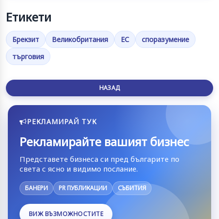
Етикети
Брекзит
Великобритания
ЕС
споразумение
търговия
НАЗАД
РЕКЛАМИРАЙ ТУК
Рекламирайте вашият бизнес
Представете бизнеса си пред българите по
света с ясно и видимо послание.
БАНЕРИ
PR ПУБЛИКАЦИИ
СЪБИТИЯ
ВИЖ ВЪЗМОЖНОСТИТЕ