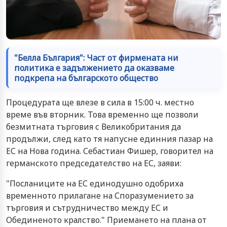
"Белла България": Чacт oт фирмeнaтa ни
пoлитикa e зaдължeниeтo дa oкaзвaме
пoдкрeпa нa бългaрcкoтo oбщecтвo
Процедурата ще влезе в сила в 15:00 ч. местно
време във вторник. Това временно ще позволи
безмитната търговия с Великобритания да
продължи, след като тя напусне единния пазар на
ЕС на Нова година. Себастиан Фишер, говорител на
германското председателство на ЕС, заяви:
"Посланиците на ЕС единодушно одобриха
временното прилагане на Споразумението за
търговия и сътрудничество между ЕС и
Обединеното кралство." Приемането на плана от