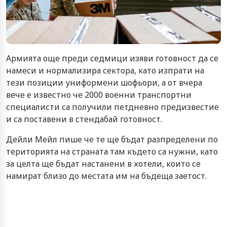
Армията още преди седмици изяви готовност да се
намеси и нормализира сектора, като изпрати на
тези позиции униформени шофьори, а от вчера
вече е известно че 2000 военни транспортни
специалисти са получили петдневно предизвестие
и са поставени в стендабай готовност.
Дейли Мейл пише че те ще бъдат разпределени по
територията на страната там където са нужни, като
за целта ще бъдат настанени в хотели, които се
намират близо до местата им на бъдеща заетост.