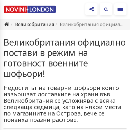
Ме
Великобритания
Великобритания официално постави в режим на готовност военните шофьори!
Великобритания официално
постави в режим на
готовност военните
шофьори!
Недостигът на товарни шофьори които
извършват доставките на храни във
Великобритания се усложнява с всяка
следваща седмица, като на някои места
по магазините на Острова, вече се
появиха празни рафтове.