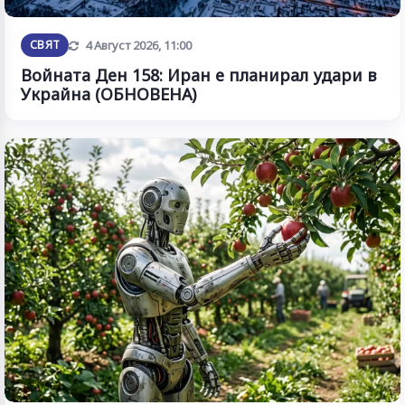
Обновена
СВЯТ
4 Август 2026, 11:00
Войната Ден 158: Иран е планирал удари в
Украйна (ОБНОВЕНА)