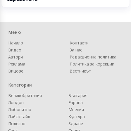
Меню
Начало
Контакти
Видео
За нас
Автори
Редакционна политика
Реклама
Политика за корекции
Вицове
Вестникът
Категории
Великобритания
България
Лондон
Европа
Любопитно
Мнения
Лайфстайл
Култура
Полезно
Здраве
Свят
Спорт