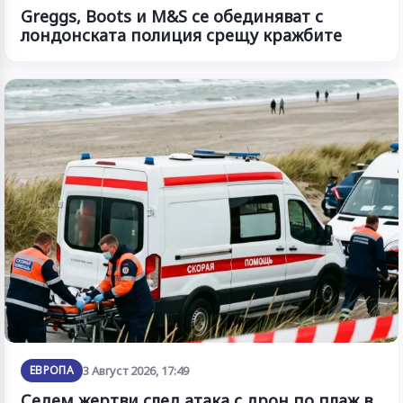
Greggs, Boots и M&S се обединяват с
лондонската полиция срещу кражбите
ЕВРОПА
3 Август 2026, 17:49
Седем жертви след атака с дрон по плаж в