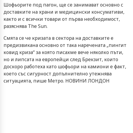
Шофьорите под пагон, ще се занимават основно с
доставките на храни и медицински консумативи,
както и с всички товари от първа необходимост,
разяснява Тhe Sun.
Смята се че кризата в сектора на доставките е
предизвикана основно от така наречената „пингит
ковид криза“ за която писахме вече няколко пъти,
но и липсата на европейци след Брекзит, които
доскоро работеха като шофьори на камиони е факт,
което със сигурност допълнително утежнява
ситуацията, пише Метро. НОВИНИ ЛОНДОН