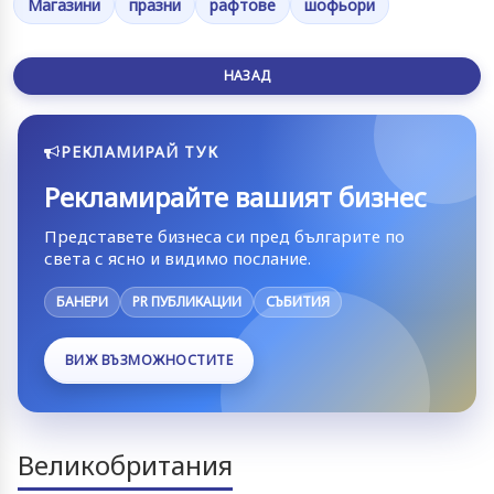
Магазини
празни
рафтове
шофьори
НАЗАД
РЕКЛАМИРАЙ ТУК
Рекламирайте вашият бизнес
Представете бизнеса си пред българите по
света с ясно и видимо послание.
БАНЕРИ
PR ПУБЛИКАЦИИ
СЪБИТИЯ
ВИЖ ВЪЗМОЖНОСТИТЕ
Великобритания