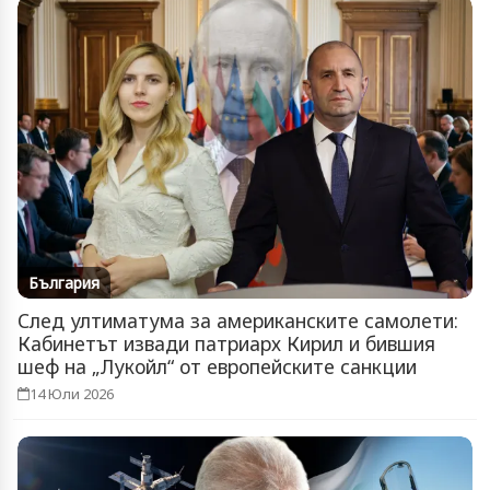
България
След ултиматума за американските самолети:
Кабинетът извади патриарх Кирил и бившия
шеф на „Лукойл“ от европейските санкции
14 Юли 2026