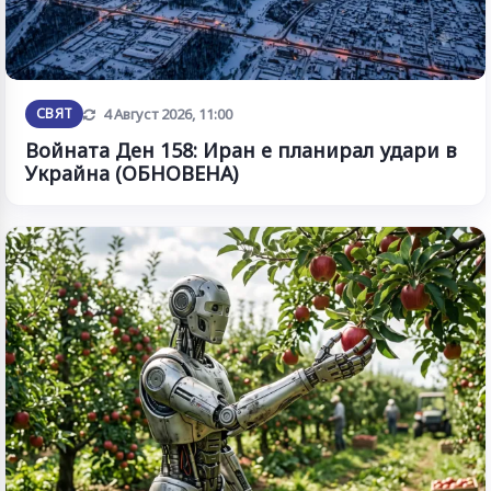
Обновена
СВЯТ
4 Август 2026, 11:00
Войната Ден 158: Иран е планирал удари в
Украйна (ОБНОВЕНА)