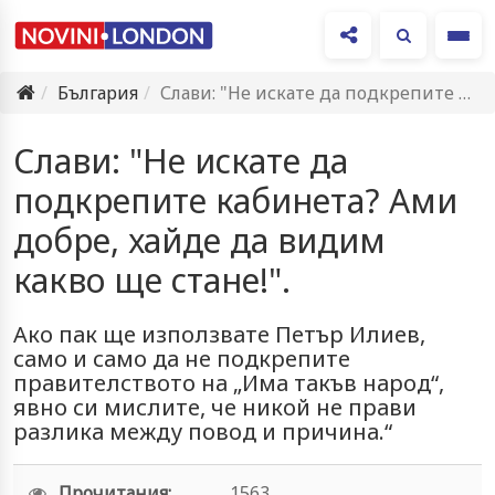
Ме
България
Слави: "Не искате да подкрепите кабинета? Ами добре, хайде да…
Слави: "Не искате да
подкрепите кабинета? Ами
добре, хайде да видим
какво ще стане!".
Ако пак ще използвате Петър Илиев,
само и само да не подкрепите
правителството на „Има такъв народ“,
явно си мислите, че никой не прави
разлика между повод и причина.“
Прочитания:
1563