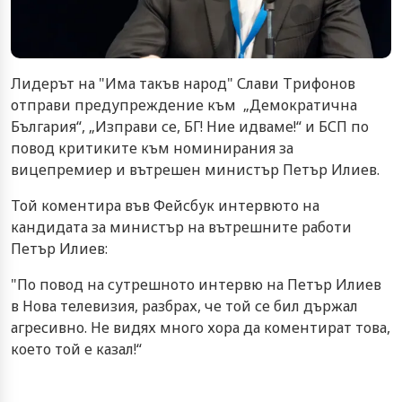
Лидерът на "Има такъв народ" Слави Трифонов
отправи предупреждение към „Демократична
България“, „Изправи се, БГ! Ние идваме!“ и БСП по
повод критиките към номинирания за
вицепремиер и вътрешен министър Петър Илиев.
Той коментира във Фейсбук интервюто на
кандидата за министър на вътрешните работи
Петър Илиев:
"По повод на сутрешното интервю на Петър Илиев
в Нова телевизия, разбрах, че той се бил държал
агресивно. Не видях много хора да коментират това,
което той е казал!“