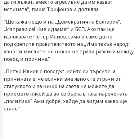
да ги лъжат, вместо агресивно да им казват
истината", пише Трифонов и допълва:
"Ще кажа нещо и на „Демократична България“,
„Изправи се! Ние идваме!“ и БСП. Ако пак ще
използвате Петър Илиев, само и само да не
подкрепите правителството на „Има такъв народ“,
явно си мислите, че никой не прави разлика между
повод и причина.“
„Петър Илиев е поводът, който си търсите, а
причината е, че всички вие явно сте играчи от
статуквото и за нищо на света не можете да
приемете някой да ви се бърка в така наречената
„политика“. Ами добре, хайде да видим какво ще
стане!".