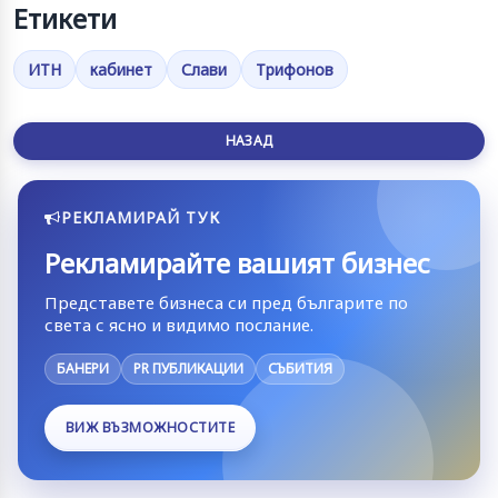
Етикети
ИТН
кабинет
Слави
Трифонов
НАЗАД
РЕКЛАМИРАЙ ТУК
Рекламирайте вашият бизнес
Представете бизнеса си пред българите по
света с ясно и видимо послание.
БАНЕРИ
PR ПУБЛИКАЦИИ
СЪБИТИЯ
ВИЖ ВЪЗМОЖНОСТИТЕ