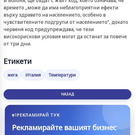
и Болоня, ще бъдат с жълт код, което означава, че
времето „може да има неблагоприятни ефекти
върху здравето на населението, особено в
чувствителните подгрупи от населението“, докато
червеня код предупреждава, че тези
високорискови условия могат да останат за повече
от три дни.
Етикети
жега
Италия
Температури
НАЗАД
РЕКЛАМИРАЙ ТУК
Рекламирайте вашият бизнес