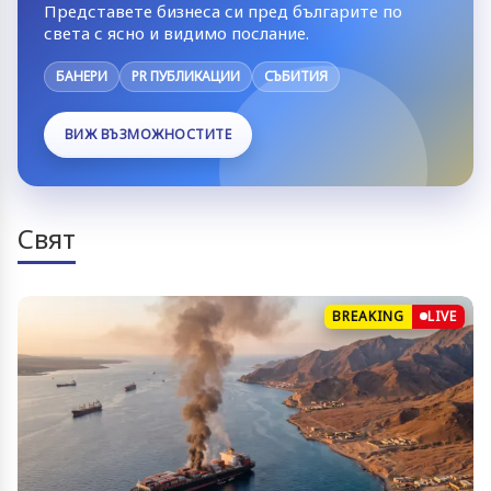
Представете бизнеса си пред българите по
света с ясно и видимо послание.
БАНЕРИ
PR ПУБЛИКАЦИИ
СЪБИТИЯ
ВИЖ ВЪЗМОЖНОСТИТЕ
Свят
BREAKING
LIVE