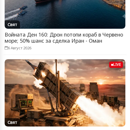
Свят
Войната Ден 160: Дрон потопи кораб в Червено
море; 50% шанс за сделка Иран - Оман
6 Август 2026
LIVE
Свят