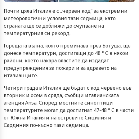
Почти цяла Италия е с „червен код“ за екстремни
метеорологични условия тази седмица, като
страната ще се доближи до счупване на
температурния си рекорд.
Горещата вълна, която преминава през Ботуша, ще
донесе температури, достигащи до 48 ° C в някои
райони, което накара властите да издадат
предупреждения за пожари и за здравето на
италианците.
Четири града в Италия ще бъдат с код червено във
вторник и осем в сряда, съобщи италианската
агенция Ansa. Според местните синоптици
температурите могат да достигнат 47-48 ° C в части
от Южна Италия и на островите Сицилия и
Сардиния по-късно тази седмица.