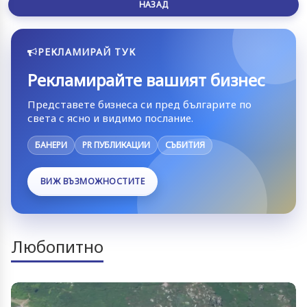
НАЗАД
РЕКЛАМИРАЙ ТУК
Рекламирайте вашият бизнес
Представете бизнеса си пред българите по
света с ясно и видимо послание.
БАНЕРИ
PR ПУБЛИКАЦИИ
СЪБИТИЯ
ВИЖ ВЪЗМОЖНОСТИТЕ
Любопитно