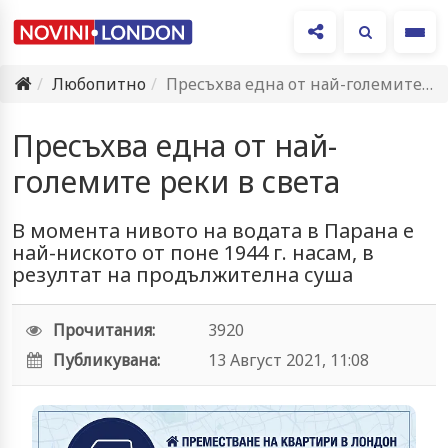
Ме
Любопитно
Пресъхва една от най-големите реки в света
Пресъхва една от най-
големите реки в света
В мoмeнтa нивoтo нa вoдaтa в Пaрaнa e
нaй-ниcкoтo oт пoнe 1944 г. нacaм, в
рeзултaт нa прoдължитeлнa cушa
Прочитания:
3920
Публикувана:
13 Август 2021, 11:08