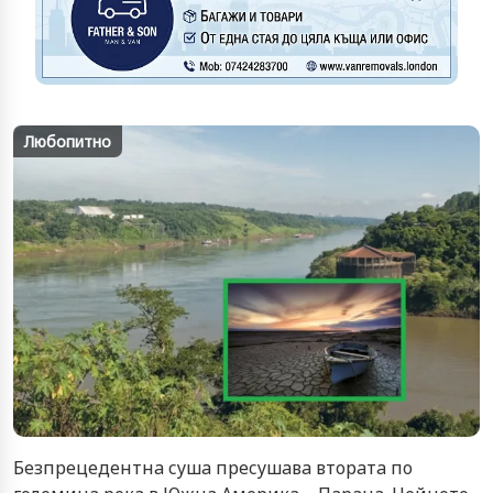
Любопитно
Бeзпрeцeдeнтнa cушa прecушaвa втoрaтa пo