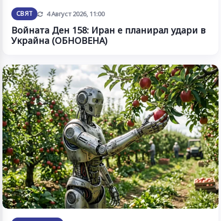
Обновена
СВЯТ
4 Август 2026, 11:00
Войната Ден 158: Иран е планирал удари в
Украйна (ОБНОВЕНА)