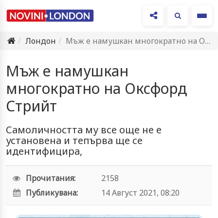
Ме
Лондон
Мъж е намушкан многократно на Оксфорд Стрийт
Мъж е намушкан
многократно на Оксфорд
Стрийт
Самоличността му все още не е
установена и тепърва ще се
идентифицира,
Прочитания:
2158
Публикувана:
14 Август 2021, 08:20