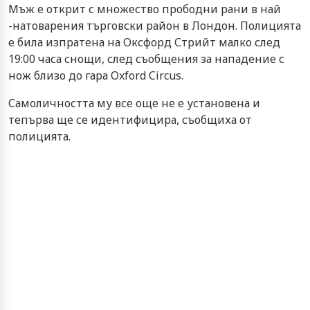
Мъж е открит с множество прободни рани в най
-натоварения търговски район в Лондон. Полицията
е била изпратена на Оксфорд Стрийт малко след
19:00 часа снощи, след съобщения за нападение с
нож близо до гара Oxford Circus.
Самоличността му все още не е установена и
тепърва ще се идентифицира, съобщиха от
полицията.