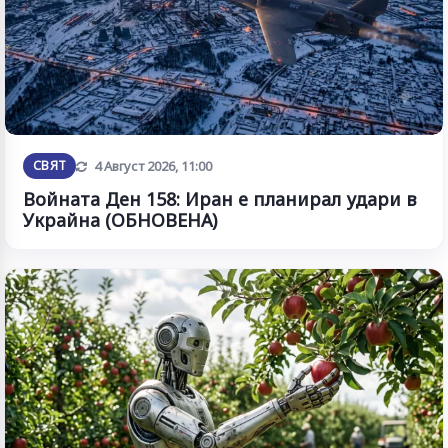
Обновена
СВЯТ
4 Август 2026, 11:00
Войната Ден 158: Иран е планирал удари в
Украйна (ОБНОВЕНА)