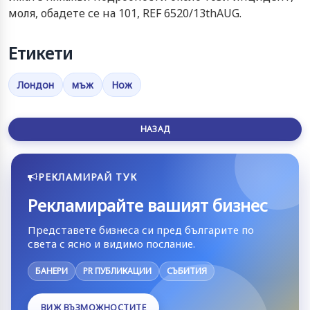
моля, обадете се на 101, REF 6520/13thAUG.
Етикети
Лондон
мъж
Нож
НАЗАД
РЕКЛАМИРАЙ ТУК
Рекламирайте вашият бизнес
Представете бизнеса си пред българите по
света с ясно и видимо послание.
БАНЕРИ
PR ПУБЛИКАЦИИ
СЪБИТИЯ
ВИЖ ВЪЗМОЖНОСТИТЕ