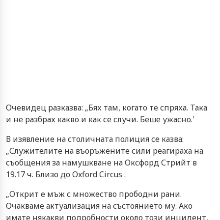
Очевидец разказва: „Бях там, когато те спряха. Така
и не разбрах какво и как се случи. Беше ужасно.'
В изявление на столичната полиция се казва:
„Служителите на въоръжените сили реагираха на
съобщения за намушкване на Оксфорд Стрийт в
19.17 ч. Близо до Oxford Circus .
„Открит е мъж с множество прободни рани.
Очакваме актуализация на състоянието му. Ако
имате някакви подробности около този инцидент,