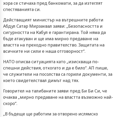
хора се стичаха пред банкомати, за да изтеглят
спестяванията си.
Действащият министър на вътрешните работи
Абдул Сатар Мирзаквал заяви: „Безопасността и
сигурността на Кабул е гарантирана. Той няма да
бъде атакуван и ще има мирно предаване на
властта на преходно правителство. Защитата на
всичките ни сили е наша отговорност“.
НАТО описва ситуацията като „изискваща по-
спешни действия, откогато и да е било“. АП пише,
че служители на посолства са горили документи, за
което свидетелствал димът над тях.
Говорител на талибаните заяви пред Би Би Си, че
очаква „мирно предаване на властта възможно най-
скоро“.
„В бъдеще ще работим за отворено ислямско