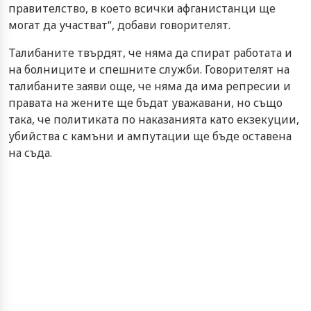
правителство, в което всички афганистанци ще
могат да участват“, добави говорителят.
Талибаните твърдят, че няма да спират работата и
на болниците и спешните служби. Говорителят на
талибаните заяви още, че няма да има репресии и
правата на жените ще бъдат уважавани, но също
така, че политиката по наказанията като екзекуции,
убийства с камъни и ампутации ще бъде оставена
на съда.