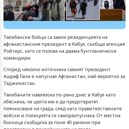
Талибански бойци са заели резиденцията на
афганистанския президент в Кабул, съобщи агенция
Ройтерс, като се позова на двама бунтовнически
командири.
Според няколко източника самият президент
Ашраф Гани е напуснал Афганистан, най-вероятно за
Таджикистан.
Талибаните навлязоха по-рано днес в Кабул като
обясниха, че целта им е да предотвратят
плячкосване на града, след като правителствените
войски и полицията се саморазпуснаха. От местна
болница съобщиха за поне 40 ранени при