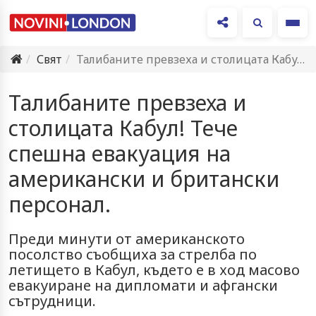
Ме
Свят
Талибаните превзеха и столицата Кабул! Тече спешна евакуация на американски…
Талибаните превзеха и
столицата Кабул! Тече
спешна евакуация на
американски и британски
персонал.
Преди минути от американското
посолство съобщиха за стрелба по
летището в Кабул, където е в ход масово
евакуиране на дипломати и афгански
сътрудници.