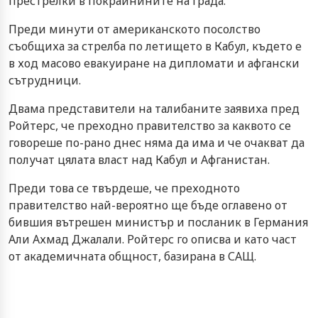
престрелки в покрайнините на града.
Преди минути от американското посолство
съобщиха за стрелба по летището в Кабул, където е
в ход масово евакуиране на дипломати и афгански
сътрудници.
Двама представители на талибаните заявиха пред
Ройтерс, че преходно правителство за каквото се
говореше по-рано днес няма да има и че очакват да
получат цялата власт над Кабул и Афганистан.
Преди това се твърдеше, че преходното
правителство най-вероятно ще бъде оглавено от
бившия вътрешен министър и посланик в Германия
Али Ахмад Джалали. Ройтерс го описва и като част
от академичната общност, базирана в САЩ.