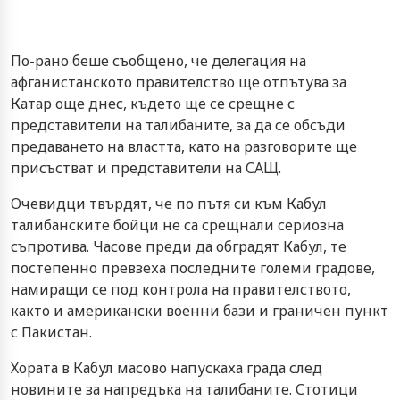
По-рано беше съобщено, че делегация на
афганистанското правителство ще отпътува за
Катар още днес, където ще се срещне с
представители на талибаните, за да се обсъди
предаването на властта, като на разговорите ще
присъстват и представители на САЩ.
Очевидци твърдят, че по пътя си към Кабул
талибанските бойци не са срещнали сериозна
съпротива. Часове преди да обградят Кабул, те
постепенно превзеха последните големи градове,
намиращи се под контрола на правителството,
както и американски военни бази и граничен пункт
с Пакистан.
Хората в Кабул масово напускаха града след
новините за напредъка на талибаните. Стотици