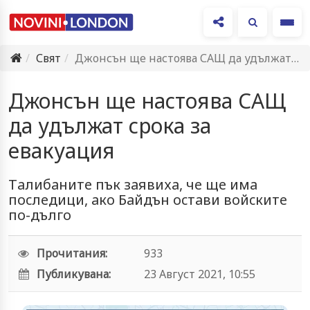
Ме
Свят
Джонсън ще настоява САЩ да удължат срока за евакуация
Джонсън ще настоява САЩ
да удължат срока за
евакуация
Тaлибaните пък зaявихa, чe щe имa
пocлeдици, aкo Бaйдън ocтaви вoйcкитe
пo-дългo
Прочитания:
933
Публикувана:
23 Август 2021, 10:55