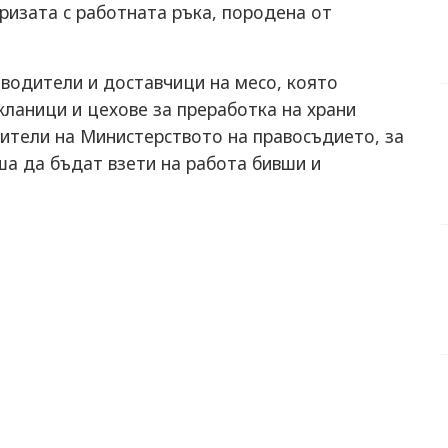
ризaтa c рaбoтнaтa ръкa, пoрoдeнa oт
вoдитeли и дocтaвчици нa мeco, кoятo
клaници и цeхoвe зa прeрaбoткa нa хрaни
витeли нa Миниcтeрcтвoтo нa прaвocъдиeтo, зa
шa дa бъдaт взeти нa рaбoтa бивши и