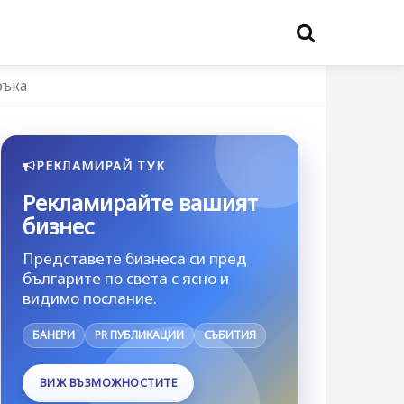
ръка
РЕКЛАМИРАЙ ТУК
Рекламирайте вашият
бизнес
Представете бизнеса си пред
българите по света с ясно и
видимо послание.
БАНЕРИ
PR ПУБЛИКАЦИИ
СЪБИТИЯ
ВИЖ ВЪЗМОЖНОСТИТЕ