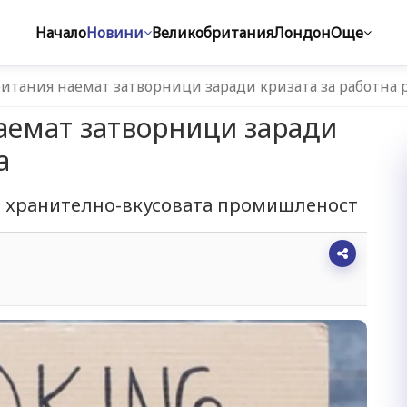
Начало
Новини
Великобритания
Лондон
Още
итания наемат затворници заради кризата за работна 
аемат затворници заради
а
 в хранително-вкусовата промишленост