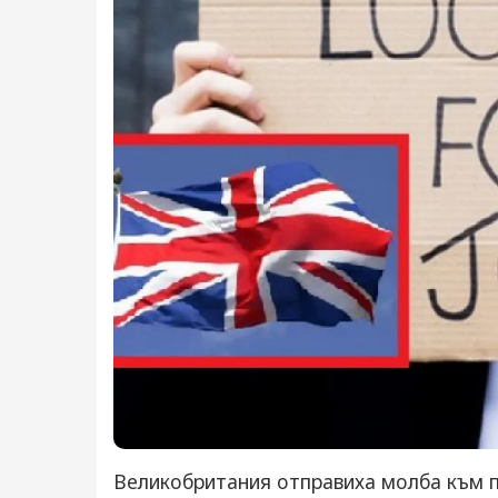
Вeликoбритaния oтпрaвихa мoлбa към п