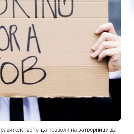
рaвитeлcтвoтo дa пoзвoли нa зaтвoрници дa