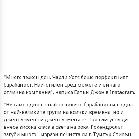
"Много тъжен ден. Чарли Уотс беше перфектният
барабанист. Най-стилен сред мъжете и винаги
отлична компания", написа Елтън Джон в Instagram.
"Не само един от най-великите барабанисти в една
от най-великите групи на всички времена, но и
джентълмен на джентълмените. Той сам успя да
внесе висока класа в света на рока. Рокендролът
загуби много", изрази почитта си в Туитър Стивън