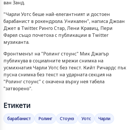
ван Занд.
"Чарли Уотс беше най-елегантният и достоен
барабанист в рокендрола. Уникален", написа Джоан
Джет в Twitter. Ринго Стар, Лени Кравиц, Пери
Фарел също почетоха с публикации в Twitter
музиканта.
Фронтменът на "Ролинг стоунс" Мик Джагър
публикува в социалните мрежи снимка на
усмихнатия Чарли Уотс без текст. Кийт Ричардс пък
пусна снимка без текст на ударната секция на
"Ролинг стоунс" с окачена върху нея табела
"затворено".
Етикети
барабанист
Ролинг
Стоунз
Уотс
Чарли