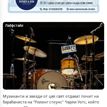
Лайфстайл
Музиканти и звезди от цял свят отдават почит на
барабаниста на "Ролинг стоунс" Чарли Уотс, който