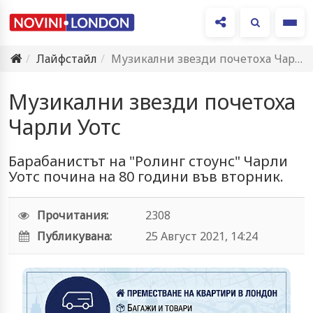
Ме
Лайфстайл
Музикални звезди почетоха Чарли Уотс
Музикални звезди почетоха
Чарли Уотс
Барабанистът на "Ролинг стоунс" Чарли
Уотс почина на 80 години във вторник.
Прочитания:
2308
Публикувана:
25 Август 2021, 14:24