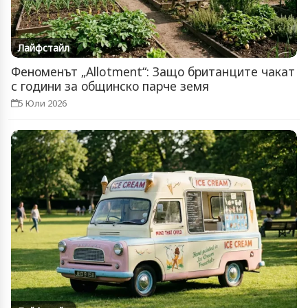
Лайфстайл
Феноменът „Allotment“: Защо британците чакат
с години за общинско парче земя
5 Юли 2026