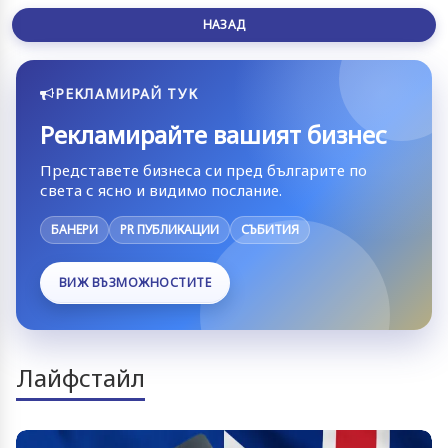
НАЗАД
РЕКЛАМИРАЙ ТУК
Рекламирайте вашият бизнес
Представете бизнеса си пред българите по
света с ясно и видимо послание.
БАНЕРИ
PR ПУБЛИКАЦИИ
СЪБИТИЯ
ВИЖ ВЪЗМОЖНОСТИТЕ
Лайфстайл