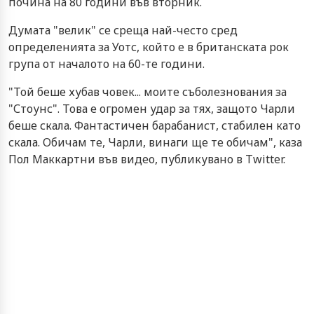
почина на 80 години във вторник.
Думата "велик" се среща най-често сред
определенията за Уотс, който е в британската рок
група от началото на 60-те години.
"Той беше хубав човек... моите съболезнования за
"Стоунс". Това е огромен удар за тях, защото Чарли
беше скала. Фантастичен барабанист, стабилен като
скала. Обичам те, Чарли, винаги ще те обичам", каза
Пол Маккартни във видео, публикувано в Twitter.