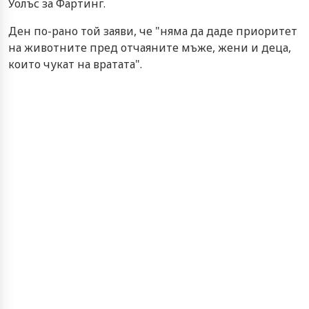
Уолъс за Фартинг.
Ден по-рано той заяви, че "няма да даде приоритет
на животните пред отчаяните мъже, жени и деца,
които чукат на вратата".