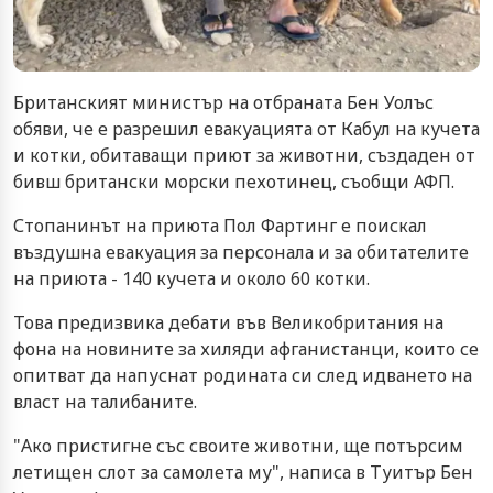
Британският министър на отбраната Бен Уолъс
обяви, че е разрешил евакуацията от Кабул на кучета
и котки, обитаващи приют за животни, създаден от
бивш британски морски пехотинец, съобщи АФП.
Стопанинът на приюта Пол Фартинг е поискал
въздушна евакуация за персонала и за обитателите
на приюта - 140 кучета и около 60 котки.
Това предизвика дебати във Великобритания на
фона на новините за хиляди афганистанци, които се
опитват да напуснат родината си след идването на
власт на талибаните.
"Ако пристигне със своите животни, ще потърсим
летищен слот за самолета му", написа в Туитър Бен