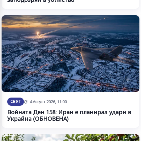
Обновена
СВЯТ
4 Август 2026, 11:00
Войната Ден 158: Иран е планирал удари в
Украйна (ОБНОВЕНА)