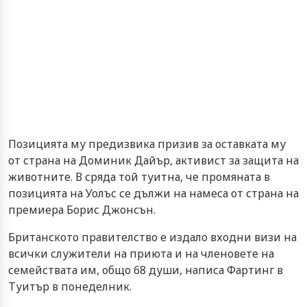
Позицията му предизвика призив за оставката му
от страна на Доминик Дайър, активист за защита на
животните. В сряда той туитна, че промяната в
позицията на Уолъс се дължи на намеса от страна на
премиера Борис Джонсън.
Британското правителство е издало входни визи на
всички служители на приюта и на членовете на
семействата им, общо 68 души, написа Фартинг в
Туитър в понеделник.