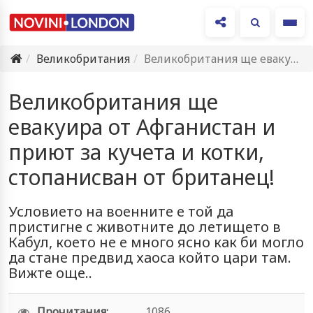
Ме
Великобритания
Великобритания ще евакуира от Афганистан и приют за кучета и…
Великобритания ще
евакуира от Афганистан и
приют за кучета и котки,
стопанисван от британец!
Условието на военните е той да
пристигне с животните до летището в
Кабул, което не е много ясно как би могло
да стане предвид хаоса който цари там.
Вижте още..
Прочитания:
1086