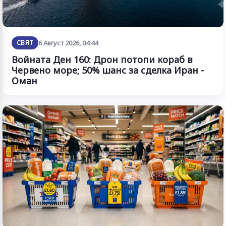
СВЯТ
6 Август 2026, 04:44
Войната Ден 160: Дрон потопи кораб в
Червено море; 50% шанс за сделка Иран -
Оман