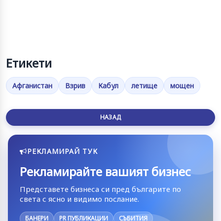
Етикети
Афганистан
Взрив
Кабул
летище
мощен
НАЗАД
РЕКЛАМИРАЙ ТУК
Рекламирайте вашият бизнес
Представете бизнеса си пред българите по
света с ясно и видимо послание.
БАНЕРИ
PR ПУБЛИКАЦИИ
СЪБИТИЯ