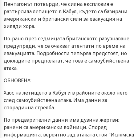
Пентагонът потвърди, че силна експлозия е
разтърсила летището в Кабул, където са базирани
американски и британски сили за евакуация на
хиляди хора.
По-рано през седмицата британското разузнаване
предупреди, че се очакват атентати по време на
евакуацията. Подробности тепърва предстоят, но
докладите предполагат, че това е самоубийствена
атака.
ОБНОВЕНА:
Хаос на летището в Кабул и в районите около него
след самоубийствена атака. Има данни за
спорадична стрелба.
По предварителни данни има дузина жертви;
ранени са американски войници. Според
информацията, вероятно зад атаката стои “Ислямска