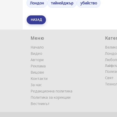
Лондон
тийнейджър
убийство
НАЗАД
Меню
Кате
Начало
Велик
Видео
Лондо
Автори
Любоп
Реклама
Лайфст
Полез
Вицове
Свят
Контакти
Техно
За нас
Редакционна политика
Политика за корекции
Вестникът