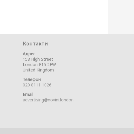
Контакти
Адрес
158 High Street
London E15 2FW
United Kingdom
Телефон
020 8111 1026
Email
advertising@novini.london