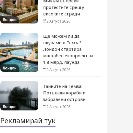
Мичъм въпреки
протестите срещу
високите сгради
Лондон
2 Август 2026
Ще можем ли да
плуваме в Темза?
Лондон стартира
мащабен екопроект за
1,8 млрд. паунда
Лондон
2 Август 2026
Тайните на Темза:
Потънали кораби и
забравени острови
2 Август 2026
Лондон
Рекламирай тук