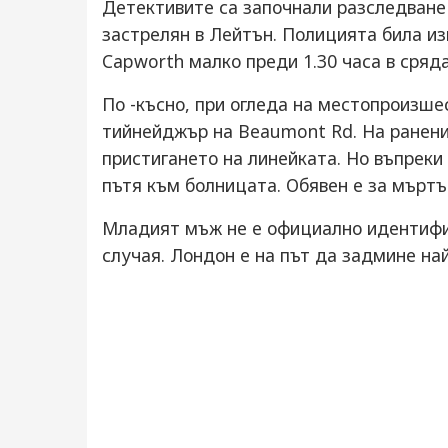
Детективите са започнали разследване
застрелян в Лейтън. Полицията била из
Capworth малко преди 1.30 часа в сряда
По -късно, при огледа на местопроизше
тийнейджър на Beaumont Rd. На ранен
пристигането на линейката. Но въпреки
пътя към болницата. Обявен е за мъртъв
Младият мъж не е официално идентифиц
случая. Лондон е на път да задмине на