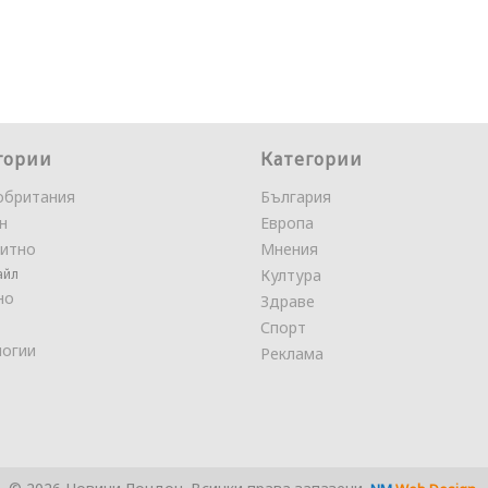
гории
Категории
обритания
България
н
Европа
итно
Мнения
айл
Култура
но
Здраве
Спорт
логии
Реклама