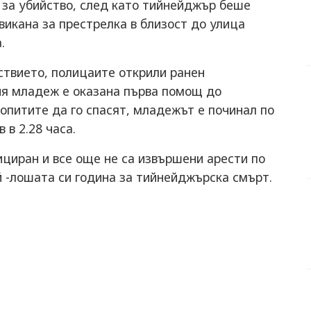
 за убийство, след като тийнейджър беше
викана за престрелка в близост до улица
.
ствието, полицаите открили ранен
ия младеж е оказана първа помощ до
 опитите да го спасят, младежът е починал по
 в 2.28 часа.
иран и все още не са извършени арести по
й -лошата си година за тийнейджърска смърт.