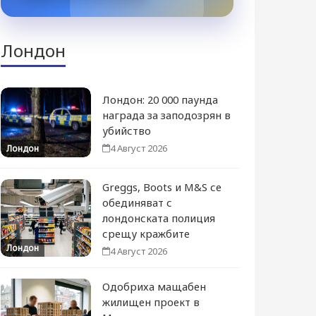
Лондон
Лондон: 20 000 паунда
награда за заподозрян в
убийство
4 Август 2026
Лондон
Greggs, Boots и M&S се
обединяват с
лондонската полиция
срещу кражбите
Лондон
4 Август 2026
Одобриха мащабен
жилищен проект в