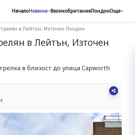
Начало
Новини
Великобритания
Лондон
Още
трелян в Лейтън, Източен Лондон
елян в Лейтън, Източен
трелка в близост до улица Capworth
14