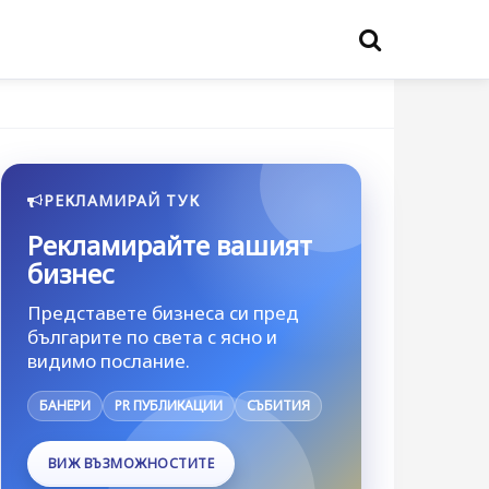
РЕКЛАМИРАЙ ТУК
Рекламирайте вашият
бизнес
Представете бизнеса си пред
българите по света с ясно и
видимо послание.
БАНЕРИ
PR ПУБЛИКАЦИИ
СЪБИТИЯ
ВИЖ ВЪЗМОЖНОСТИТЕ