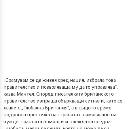
„Срамувам се да живея сред нация, избрала това
правителство и позволяваща му да го управлява“,
казва Мантел. Според писателката британското
правителство изпраща объркващи сигнали, като се
хвали с „Глобална Британия“, а в същото време
подронва престижа на страната с намаляване на
чуждестранната помощ и изглежда като една
„разбита, малка държава, която не може да си