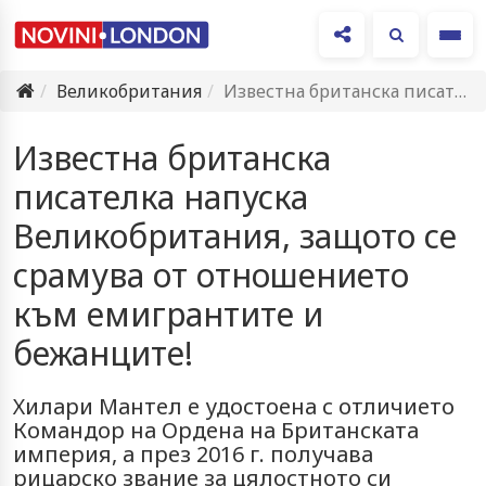
Ме
Великобритания
Известна британска писателка напуска Великобритания, защото се срамува от отношението…
Известна британска
писателка напуска
Великобритания, защото се
срамува от отношението
към емигрантите и
бежанците!
Хилари Мантел е удостоена с отличието
Командор на Ордена на Британската
империя, а през 2016 г. получава
рицарско звание за цялостното си