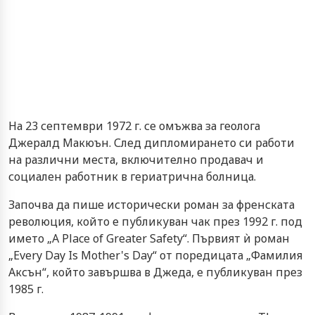
На 23 септември 1972 г. се омъжва за геолога
Джералд Макюън. След дипломирането си работи
на различни места, включително продавач и
социален работник в гериатрична болница.
Започва да пише исторически роман за френската
революция, който е публикуван чак през 1992 г. под
името „A Place of Greater Safety“. Първият ѝ роман
„Every Day Is Mother's Day“ от поредицата „Фамилия
Аксън“, който завършва в Джеда, е публикуван през
1985 г.