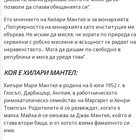
позволи да спазва обещанията си“.
Ето мнението на Хилари Мантел и за монархията:
„Популярността на монархията като институция ме
обърква. Не искам да мисля, че хората по природа са
сервилни с робско мислене и всъщност се радват на
неравенството... Мога да дишам по-свободно в
република и мога да уредя това“.
КОЯ Е ХИЛАРИ МАНТЕЛ:
Хилъри Мари Мантел е родена на 6 юли 1952 г. в
Глосъп, Дарбишър, Англия, в работническото
римокатолическо семейство на Маргарет и Хенри
Томпсън. Родителите ѝ се развеждат, когато е
малка. Майка ѝ се омъжва за Джак Мантел, който ѝ
става втори баща, и от когото взема фамилното си
име.