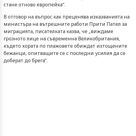
стане отново европейка“.
В отговор на въпрос как преценява изказванията на
министъра на вътрешните работи Прити Пател за
миграцията, писателката казва, че „виждаме
грозното лице на съвременна Великобритания,
където хората по плажовете обиждат изтощените
бежанци, опитващите се с последни усилия да се
доберат до брега“.