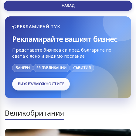
НАЗАД
РЕКЛАМИРАЙ ТУК
Рекламирайте вашият бизнес
Представете бизнеса си пред българите по
света с ясно и видимо послание.
БАНЕРИ
PR ПУБЛИКАЦИИ
СЪБИТИЯ
ВИЖ ВЪЗМОЖНОСТИТЕ
Великобритания