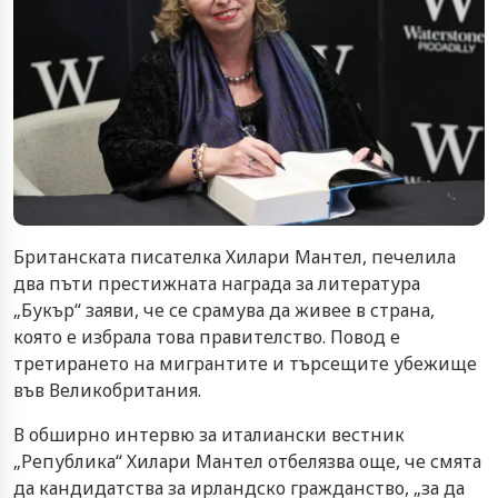
Британската писателка Хилари Мантел, печелила
два пъти престижната награда за литература
„Букър“ заяви, че се срамува да живее в страна,
която е избрала това правителство. Повод е
третирането на мигрантите и търсещите убежище
във Великобритания.
В обширно интервю за италиански вестник
„Република“ Хилари Мантел отбелязва още, че смята
да кандидатства за ирландско гражданство, „за да