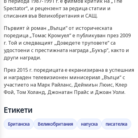
В периода 1987-1991 г. е филмов критик на „The
Spectator“, и рецензент за редица статии и
списания във Великобритания и САЩ.
Първият ѝ роман „Вълци“ от историческата
поредица „Томас Кромуел“ е публикуван през 2009
г. Той и следващият „Доведете труповете“ са
удостоени с престижната награда „Букър“, както и
други награди.
През 2015 г. поредицата е екранизирана в успешния
и награден телевизионен минисериал „Вълци“ с
участието на Марк Райланс, Деймиън Люис, Клер
Фой, Том Холанд, Джонатан Прайс и Джоан Уоли.
Етикети
Британска
Великобритания
напуска
писателка