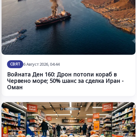
СВЯТ
6 Август 2026, 04:44
Войната Ден 160: Дрон потопи кораб в
Червено море; 50% шанс за сделка Иран -
Оман