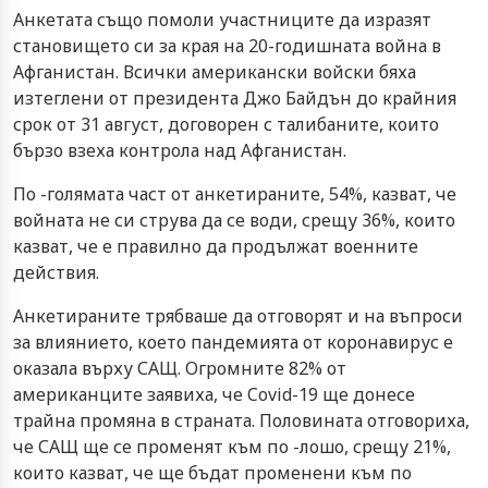
Анкетата също помоли участниците да изразят
становището си за края на 20-годишната война в
Афганистан. Всички американски войски бяха
изтеглени от президента Джо Байдън до крайния
срок от 31 август, договорен с талибаните, които
бързо взеха контрола над Афганистан.
По -голямата част от анкетираните, 54%, казват, че
войната не си струва да се води, срещу 36%, които
казват, че е правилно да продължат военните
действия.
Анкетираните трябваше да отговорят и на въпроси
за влиянието, което пандемията от коронавирус е
оказала върху САЩ. Огромните 82% от
американците заявиха, че Covid-19 ще донесе
трайна промяна в страната. Половината отговориха,
че САЩ ще се променят към по -лошо, срещу 21%,
които казват, че ще бъдат променени към по