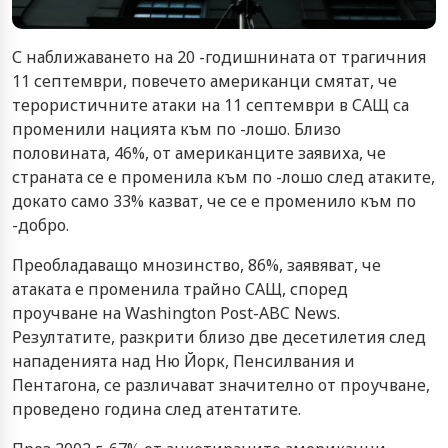
С наближаването на 20 -годишнината от трагичния
11 септември, повечето американци смятат, че
терористичните атаки на 11 септември в САЩ са
променили нацията към по -лошо. Близо
половината, 46%, от американците заявиха, че
страната се е променила към по -лошо след атаките,
докато само 33% казват, че се е променило към по
-добро.
Преобладаващо мнозинство, 86%, заявяват, че
атаката е променила трайно САЩ, според
проучване на Washington Post-ABC News.
Резултатите, разкрити близо две десетилетия след
нападенията над Ню Йорк, Пенсилвания и
Пентагона, се различават значително от проучване,
проведено година след атентатите.