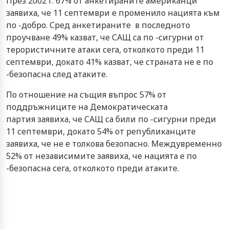
През 2002 г. 67% от анкетираните американци
заявиха, че 11 септември е променило нацията към
по -добро. Сред анкетираните в последното
проучване 49% казват, че САЩ са по -сигурни от
терористичните атаки сега, отколкото преди 11
септември, докато 41% казват, че страната не е по
-безопасна след атаките.
По отношение на същия въпрос 57% от
поддръжниците на Демократическата
партия заявиха, че САЩ са били по -сигурни преди
11 септември, докато 54% ​​от републиканците
заявиха, че не е толкова безопасно. Междувременно
52% от независимите заявиха, че нацията е по
-безопасна сега, отколкото преди атаките.