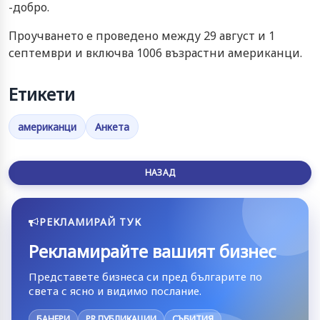
-добро.
Проучването е проведено между 29 август и 1
септември и включва 1006 възрастни американци.
Етикети
американци
Анкета
НАЗАД
РЕКЛАМИРАЙ ТУК
Рекламирайте вашият бизнес
Представете бизнеса си пред българите по
света с ясно и видимо послание.
БАНЕРИ
PR ПУБЛИКАЦИИ
СЪБИТИЯ