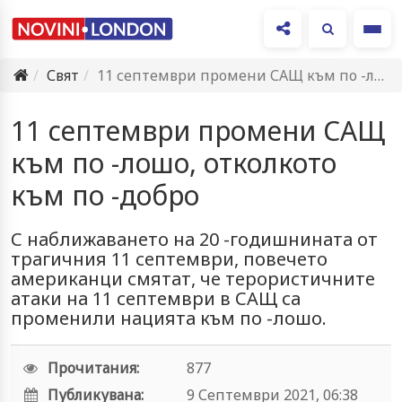
Ме
Свят
11 септември промени САЩ към по -лошо, отколкото към по…
11 септември промени САЩ
към по -лошо, отколкото
към по -добро
С наближаването на 20 -годишнината от
трагичния 11 септември, повечето
американци смятат, че терористичните
атаки на 11 септември в САЩ са
променили нацията към по -лошо.
Прочитания:
877
Публикувана:
9 Септември 2021, 06:38