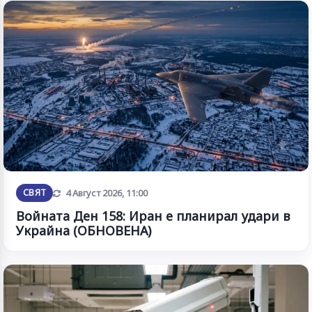
Обновена
СВЯТ
4 Август 2026, 11:00
Войната Ден 158: Иран е планирал удари в
Украйна (ОБНОВЕНА)