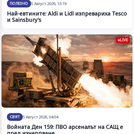
ПОЛЕЗНО
5 Август 2026, 13:19
Най-евтините: Aldi и Lidl изпревариха Tesco
и Sainsbury's
LIVE
СВЯТ
5 Август 2026, 04:04
Войната Ден 159: ПВО арсеналът на САЩ е
пред изчерпване