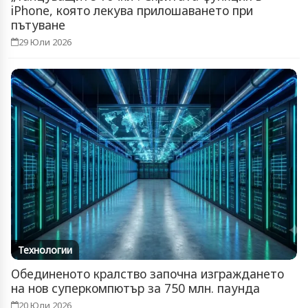
iPhone, която лекува прилошаването при
пътуване
29 Юли 2026
Технологии
Обединеното кралство започна изграждането
на нов суперкомпютър за 750 млн. паунда
20 Юли 2026