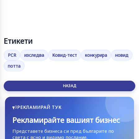
Етикети
PCR
изследва
Ковид-тест
конкурира
новид
потта
НАЗАД
РЕКЛАМИРАЙ ТУК
Рекламирайте вашият бизнес
Представете бизнеса си пред българите по
света с ясно и видимо послание.