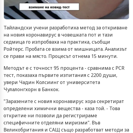
Тайландски учени разработиха метод за откриване
на новия коронавирус в човешката пот и тази
седмица го изпробваха на практика, съобщи
Ройтерс. Пробата се взима от мишницата. Анализът
се прави на място. Процесът отнема 15 минути.
Методът е с точност 95 процента - сравнима с PCR
тест, показаха първите изпитания с 2200 души,
увери Чадин Колсиинг от университета
Чулалонгхорн в Банкок.
"Заразените с новия коронавирус хора секретират
определени химични вещества - каза той. - Това
откритие ни позволи да регистрираме
специфичните отделяни миризми". Във
Великобритания и САЩ също разработват методи за