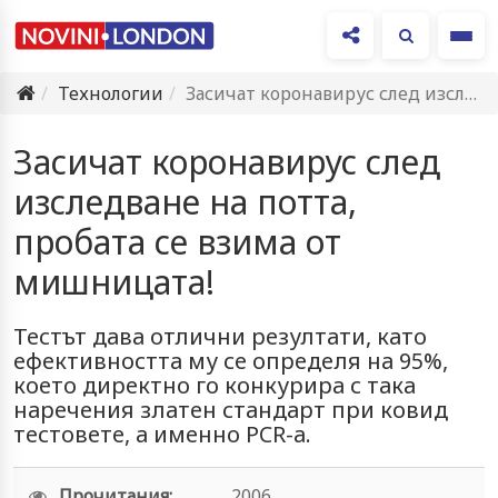
Ме
Технологии
Засичат коронавирус след изследване на потта, пробата се взима от…
Засичат коронавирус след
изследване на потта,
пробата се взима от
мишницата!
Тестът дава отлични резултати, като
ефективността му се определя на 95%,
което директно го конкурира с така
наречения златен стандарт при ковид
тестовете, а именно PCR-а.
Прочитания:
2006