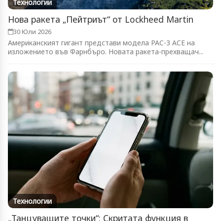
Технологии
Нова ракета „Пейтриът“ от Lockheed Martin
30 Юли 2026
Американският гигант представи модела PAC-3 ACE на
изложението във Фарнбъро. Новата ракета-прехващач...
Технологии
„Танцуващите точки“: Скритата функция в