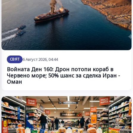
СВЯТ
6 Август 2026, 04:44
Войната Ден 160: Дрон потопи кораб в
Червено море; 50% шанс за сделка Иран -
Оман