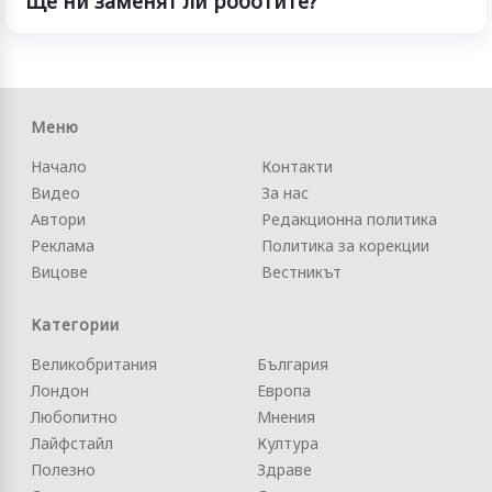
Ще ни заменят ли роботите?
Меню
Начало
Контакти
Видео
За нас
Автори
Редакционна политика
Реклама
Политика за корекции
Вицове
Вестникът
Категории
Великобритания
България
Лондон
Европа
Любопитно
Мнения
Лайфстайл
Култура
Полезно
Здраве