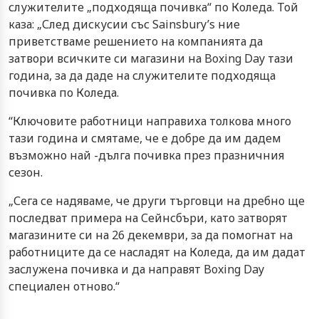
служителите „подходяща почивка“ по Коледа. Той
каза: „След дискусии със Sainsbury’s ние
приветстваме решението на компанията да
затвори всичките си магазини на Boxing Day тази
година, за да даде на служителите подходяща
почивка по Коледа.
“Ключовите работници направиха толкова много
тази година и смятаме, че е добре да им дадем
възможно най -дълга почивка през празничния
сезон.
„Сега се надяваме, че други търговци на дребно ще
последват примера на Сейнсбъри, като затворят
магазините си на 26 декември, за да помогнат на
работниците да се насладят на Коледа, да им дадат
заслужена почивка и да направят Boxing Day
специален отново.“