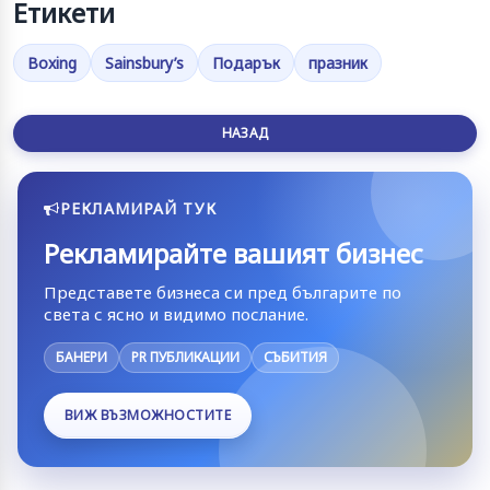
Етикети
Boxing
Sainsbury’s
Подарък
празник
НАЗАД
РЕКЛАМИРАЙ ТУК
Рекламирайте вашият бизнес
Представете бизнеса си пред българите по
света с ясно и видимо послание.
БАНЕРИ
PR ПУБЛИКАЦИИ
СЪБИТИЯ
ВИЖ ВЪЗМОЖНОСТИТЕ