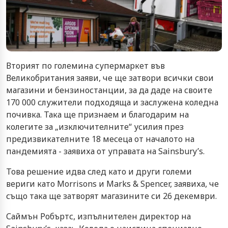
Вторият по големина супермаркет във
Великобритания заяви, че ще затвори всички свои
магазини и бензиностанции, за да даде на своите
170 000 служители подходяща и заслужена коледна
почивка. Така ще признаем и благодарим на
колегите за „изключителните“ усилия през
предизвикателните 18 месеца от началото на
пандемията - заявиха от управата на Sainsbury’s.
Това решение идва след като и други големи
вериги като Morrisons и Marks & Spencer, заявиха, че
също така ще затворят магазините си 26 декември.
Саймън Робъртс, изпълнителен директор на