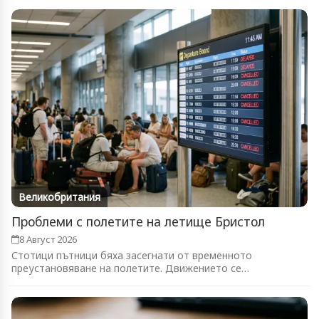
Великобритания
Проблеми с полетите на летище Бристол
8 Август 2026
Стотици пътници бяха засегнати от временното
преустановяване на полетите. Движението се
възстановява...