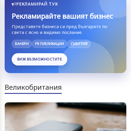
РЕКЛАМИРАЙ ТУК
Рекламирайте вашият бизнес
Представете бизнеса си пред българите по
света с ясно и видимо послание.
БАНЕРИ
PR ПУБЛИКАЦИИ
СЪБИТИЯ
ВИЖ ВЪЗМОЖНОСТИТЕ
Великобритания