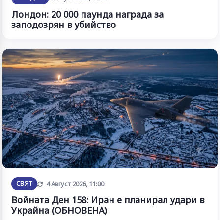
Лондон: 20 000 паунда награда за
заподозрян в убийство
Обновена
СВЯТ
4 Август 2026, 11:00
Войната Ден 158: Иран е планирал удари в
Украйна (ОБНОВЕНА)