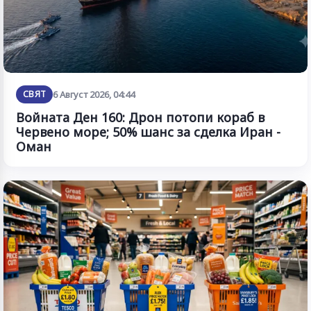
СВЯТ
6 Август 2026, 04:44
Войната Ден 160: Дрон потопи кораб в
Червено море; 50% шанс за сделка Иран -
Оман