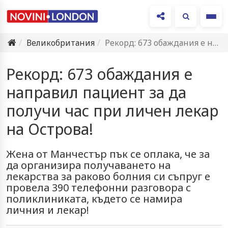
Ме
Великобритания
Рекорд: 673 обаждания е направил пациент за да получи час…
Рекорд: 673 обаждания е
направил пациент за да
получи час при личен лекар
на Острова!
Жена от Манчестър пък се оплака, че за
да организира получаването на
лекарства за раково болния си съпруг е
провела 390 телефонни разговора с
поликлиниката, където се намира
личния и лекар!