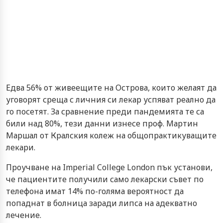
Едва 56% от живеещите на Острова, които желаят да
уговорят среща с личния си лекар успяват реално да
го посетят. За сравнение преди пандемията те са
били над 80%, тези данни изнесе проф. Мартин
Маршал от Кралския колеж на общопрактикуващите
лекари.
Проучване на Imperial College London пък установи,
че пациентите получили само лекарски съвет по
телефона имат 14% по-голяма вероятност да
попаднат в болница заради липса на адекватно
лечение.