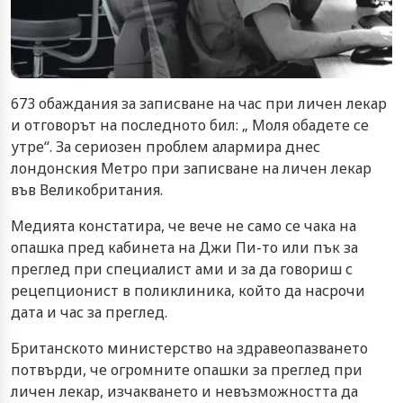
673 обаждания за записване на час при личен лекар
и отговорът на последното бил: „ Моля обадете се
утре“. За сериозен проблем алармира днес
лондонския Метро при записване на личен лекар
във Великобритания.
Медията констатира, че вече не само се чака на
опашка пред кабинета на Джи Пи-то или пък за
преглед при специалист ами и за да говориш с
рецепционист в поликлиника, който да насрочи
дата и час за преглед.
Британското министерство на здравеопазването
потвърди, че огромните опашки за преглед при
личен лекар, изчакването и невъзможността да