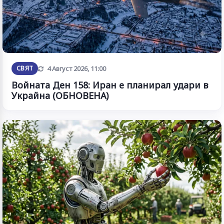
Обновена
СВЯТ
4 Август 2026, 11:00
Войната Ден 158: Иран е планирал удари в
Украйна (ОБНОВЕНА)