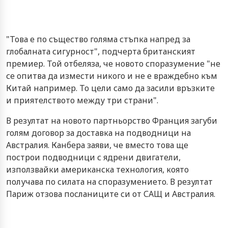
"Това е по същество голяма стъпка напред за
глобалната сигурност", подчерта британският
премиер. Той отбеляза, че новото споразумение "не
се опитва да измести никого и не е враждебно към
Китай например. То цели само да засили връзките
и приятелството между три страни".
В резултат на новото партньорство Франция загуби
голям договор за доставка на подводници на
Австралия. Канбера заяви, че вместо това ще
построи подводници с ядрени двигатели,
използвайки американска технология, която
получава по силата на споразумението. В резултат
Париж отзова посланиците си от САЩ и Австралия.