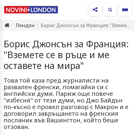
Ме
Лондон
Борис Джонсън за Франция: "Вземете се в ръце и ме…
Борис Джонсън за Франция:
"Вземете се в ръце и ме
оставете на мира"
Това той каза пред журналисти на
развален френски, помагайки си с
английски думи. Париж още повече
"избесня" от тези думи, но Джо Байдън
по-късно е провел разговор с Макрон и е
договорил завръщането на френския
посланик във Вашингтон, който беше
отзован.