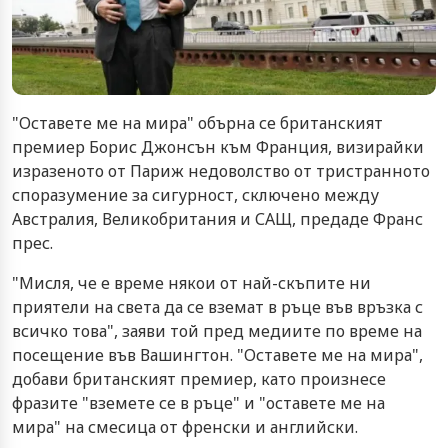
"Оставете ме на мира" обърна се британският
премиер Борис Джонсън към Франция, визирайки
изразеното от Париж недоволство от тристранното
споразумение за сигурност, сключено между
Австралия, Великобритания и САЩ, предаде Франс
прес.
"Мисля, че е време някои от най-скъпите ни
приятели на света да се вземат в ръце във връзка с
всичко това", заяви той пред медиите по време на
посещение във Вашингтон. "Оставете ме на мира",
добави британският премиер, като произнесе
фразите "вземете се в ръце" и "оставете ме на
мира" на смесица от френски и английски.