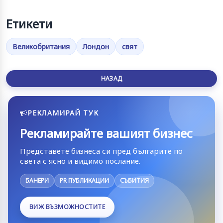
Етикети
Великобритания
Лондон
свят
НАЗАД
РЕКЛАМИРАЙ ТУК
Рекламирайте вашият бизнес
Представете бизнеса си пред българите по
света с ясно и видимо послание.
БАНЕРИ
PR ПУБЛИКАЦИИ
СЪБИТИЯ
ВИЖ ВЪЗМОЖНОСТИТЕ