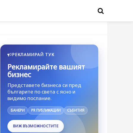
РЕКЛАМИРАЙ ТУК
Рекламирайте вашият
бизнес
Представете бизнеса си пред
българите по света с ясно и
видимо послание.
БАНЕРИ
PR ПУБЛИКАЦИИ
СЪБИТИЯ
ВИЖ ВЪЗМОЖНОСТИТЕ