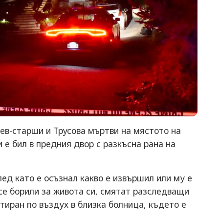
в-старши и Трусова мъртви на мястото на
е бил в предния двор с разкъсна рана на
лед като е осъзнал какво е извършил или му е
се борили за живота си, смятат разследващи
тиран по въздух в близка болница, където е