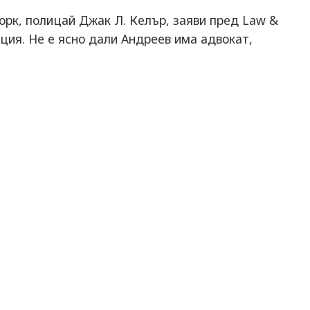
рк, полицай Джак Л. Келър, заяви пред Law &
ция. Не е ясно дали Андреев има адвокат,