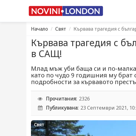
Начало
Свят
Кървава трагедия с бълг
Кървава трагедия с бъ
в САЩ!
Млад мъж уби баща си и по-малка
като по чудо 9 годишния му брат 
подробности за кървавото престъ
Прочитания:
2326
Публикувана:
23 Септември 2021, 10
Свят