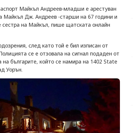
паспорт Майкъл Андреев-младши е арестуван
а Майкъл Дж. Андреев -старши на 67 години и
е сестра на Майкъл, пише щатската онлайн
дозрения, след като той е бил изписан от
Полицията се е отзовала на сигнал подаден от
 на българите, който се намира на 1402 State
ад Уорън.