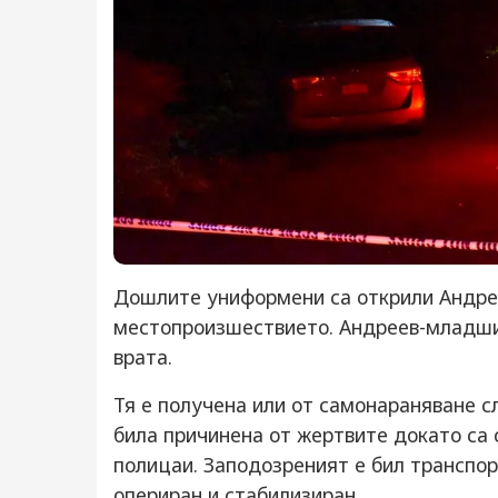
Дошлите униформени са открили Андрее
местопроизшествието. Андреев-младши 
врата.
Тя е получена или от самонараняване с
била причинена от жертвите докато са 
полицаи. Заподозреният е бил транспор
опериран и стабилизиран.