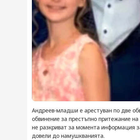
Андреев-младши е арестуван по две обв
обвинение за престъпно притежание на
не разкриват за момента информация з
довели до намушкванията.