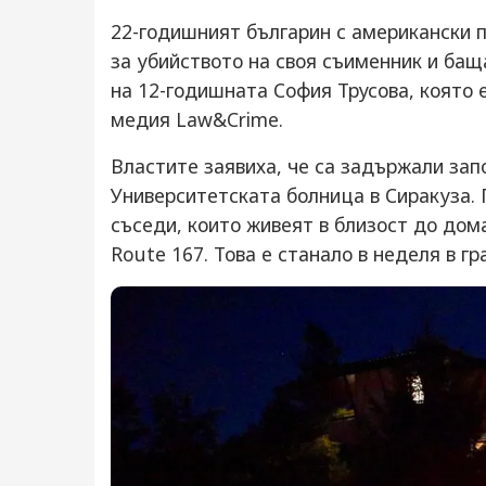
22-годишният българин с американски 
за убийството на своя съименник и бащ
на 12-годишната София Трусова, която 
медия Law&Crime.
Властите заявиха, че са задържали запо
Университетската болница в Сиракуза. 
съседи, които живеят в близост до дома
Route 167. Това е станало в неделя в гр