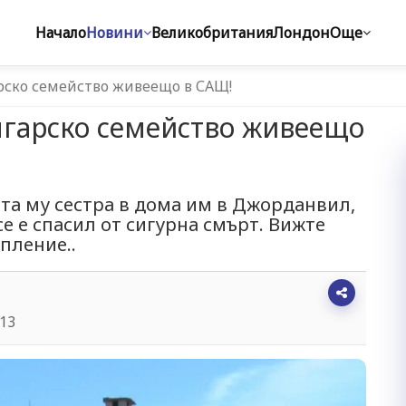
Начало
Новини
Великобритания
Лондон
Още
арско семейство живеещо в САЩ!
лгарско семейство живеещо
та му сестра в дома им в Джорданвил,
се е спасил от сигурна смърт. Вижте
пление..
:13