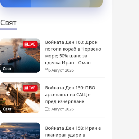
Свят
Войната Ден 160: Дрон
LIVE
потопи кораб в Червено
море; 50% шанс за
сделка Иран - Оман
Свят
6 Август 2026
Войната Ден 159: ПВО
LIVE
арсеналът на САЩ е
пред изчерпване
5 Август 2026
Свят
Войната Ден 158: Иран е
планирал удари в