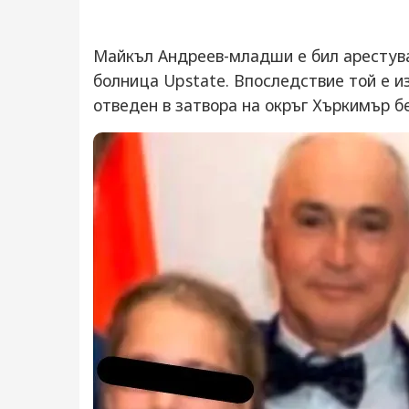
Майкъл Андреев-младши е бил арестува
болница Upstate. Впоследствие той е и
отведен в затвора на окръг Хъркимър бе