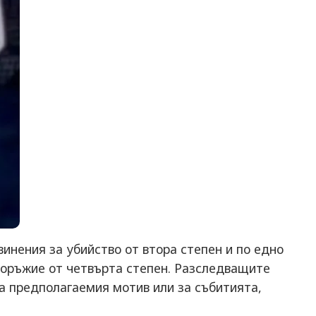
инения за убийство от втора степен и по едно
 оръжие от четвърта степен. Разследващите
а предполагаемия мотив или за събитията,