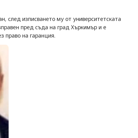
н, след изписването му от университетската
зправен пред съда на град Хъркимър и е
з право на гаранция.