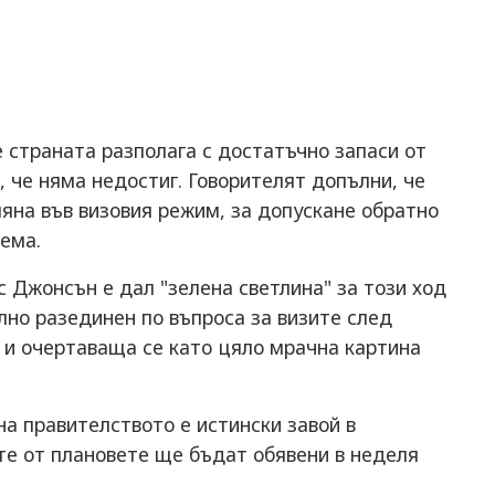
е страната разполага с достатъчно запаси от
, че няма недостиг. Говорителят допълни, че
яна във визовия режим, за допускане обратно
ема.
 Джонсън е дал "зелена светлина" за този ход
лно разединен по въпроса за визите след
 и очертаваща се като цяло мрачна картина
на правителството е истински завой в
те от плановете ще бъдат обявени в неделя