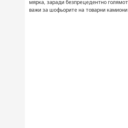
мярка, заради безпрецедентно голямото
важи за шофьорите на товарни камиони