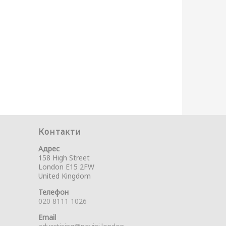
Контакти
Адрес
158 High Street
London E15 2FW
United Kingdom
Телефон
020 8111 1026
Email