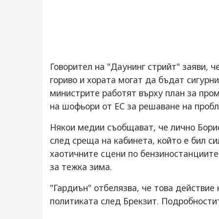
Говорител на "Даунинг стрийт" заяви, ч
гориво и хората могат да бъдат сигурни
министрите работят върху план за пром
на шофьори от ЕС за решаване на пробл
Някои медии съобщават, че лично Борис
след среща на кабинета, който е бил си
хаотичните сцени по бензиностанциите
за тежка зима.
"Гардиън" отбелязва, че това действие 
политиката след Брекзит. Подробности