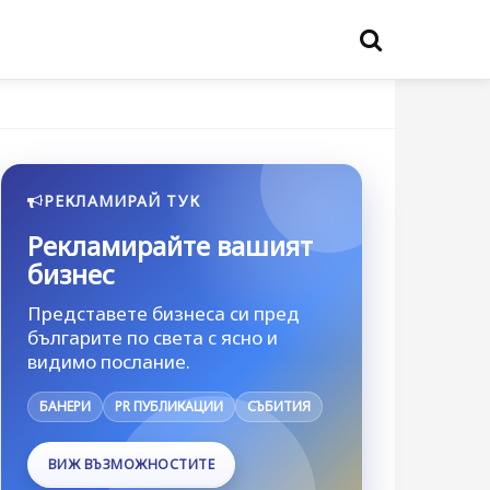
РЕКЛАМИРАЙ ТУК
Рекламирайте вашият
бизнес
Представете бизнеса си пред
българите по света с ясно и
видимо послание.
БАНЕРИ
PR ПУБЛИКАЦИИ
СЪБИТИЯ
ВИЖ ВЪЗМОЖНОСТИТЕ