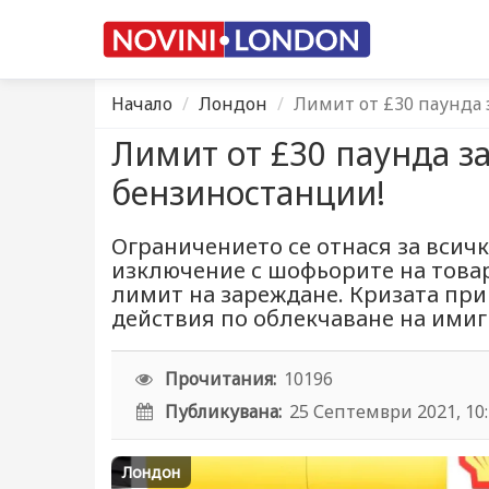
Начало
Лондон
Лимит от £30 паунда 
Лимит от £30 паунда з
бензиностанции!
Ограничението се отнася за всичк
изключение с шофьорите на това
лимит на зареждане. Кризата пр
действия по облекчаване на ими
Прочитания:
10196
Публикувана:
25 Септември 2021, 10
Лондон