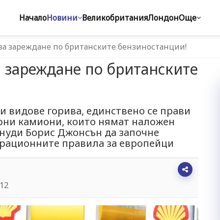
Начало
Новини
Великобритания
Лондон
Още
за зареждане по британските бензиностанции!
а зареждане по британските
и видове горива, единствено се прави
рни камиони, които нямат наложен
инуди Борис Джонсън да започне
грационните правила за европейци
:12