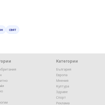
он
свят
гории
Категории
обритания
България
н
Европа
итно
Мнения
айл
Култура
но
Здраве
Спорт
логии
Реклама