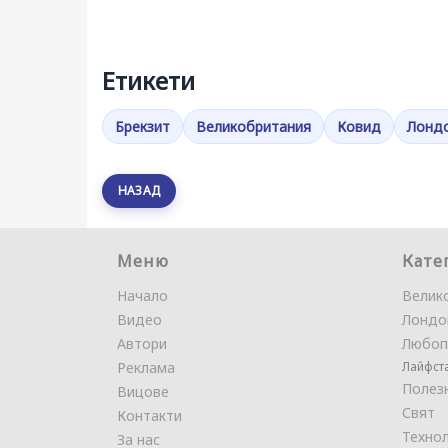
Етикети
Брекзит
Великобритания
Ковид
Лонд
НАЗАД
Меню
Кате
Начало
Велик
Видео
Лондо
Автори
Любоп
Реклама
Лайфст
Полез
Вицове
Свят
Контакти
Техно
За нас