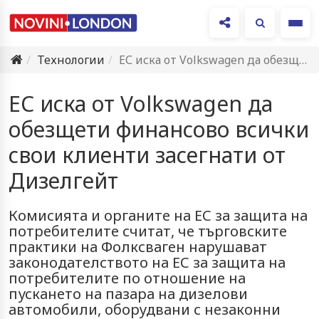
Ме
Технологии
ЕС иска от Volkswagen да обезщети финансово всички свои клиенти…
ЕС иска от Volkswagen да
обезщети финансово всички
свои клиенти засегнати от
Дизелгейт
Комисията и органите на ЕС за защита на
потребителите считат, че търговските
практики на Фолксваген нарушават
законодателството на ЕС за защита на
потребителите по отношение на
пускането на пазара на дизелови
автомобили, оборудвани с незаконни