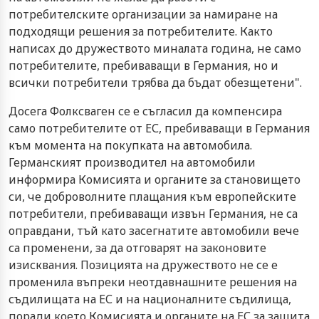
потребителските организации за намиране на
подходящи решения за потребителите. Както
написах до дружеството миналата година, не само
потребителите, пребиваващи в Германия, но и
всички потребители трябва да бъдат обезщетени".
Досега Фолксваген се е съгласил да компенсира
само потребителите от ЕС, пребиваващи в Германия
към момента на покупката на автомобила.
Германският производител на автомобили
информира Комисията и органите за становището
си, че доброволните плащания към европейските
потребители, пребиваващи извън Германия, не са
оправдани, тъй като засегнатите автомобили вече
са променени, за да отговарят на законовите
изисквания. Позицията на дружеството не се е
променила въпреки неотдавнашните решения на
съдилищата на ЕС и на националните съдилища,
поради което Комисията и органите на ЕС за защита