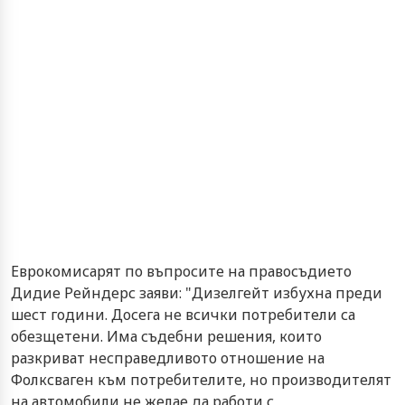
Еврокомисарят по въпросите на правосъдието
Дидие Рейндерс заяви: "Дизелгейт избухна преди
шест години. Досега не всички потребители са
обезщетени. Има съдебни решения, които
разкриват несправедливото отношение на
Фолксваген към потребителите, но производителят
на автомобили не желае да работи с