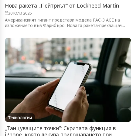
Нова ракета „Пейтриът“ от Lockheed Martin
30 Юли 2026
Американският гигант представи модела PAC-3 ACE на
изложението във Фарнбъро. Новата ракета-прехващач...
Технологии
„Танцуващите точки“: Скритата функция в
iPhone, която лекува прилошаването при