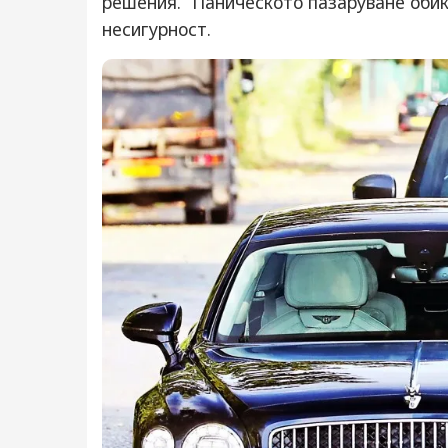
решения. “Паническото пазаруване обик
несигурност.