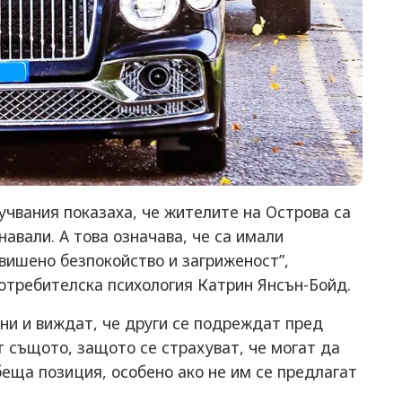
чвания показаха, че жителите на Острова са
навали. А това означава, че са имали
вишено безпокойство и загриженост”,
отребителска психология Катрин Янсън-Бойд.
ени и виждат, че други се подреждат пред
 същото, защото се страхуват, че могат да
беща позиция, особено ако не им се предлагат