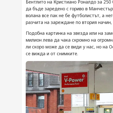
Бентлито на Кристиано Роналдо за 250 
да бъде заредено с гориво в Манчестър,
волана все пак не бе футболистът, а не
разчита на зареждане по втория начин,
Подобна картинка на звезда или на зам
милион лева да чака скромно на огром
ли скоро може да се види у нас, но на 
се вижда и от снимките.