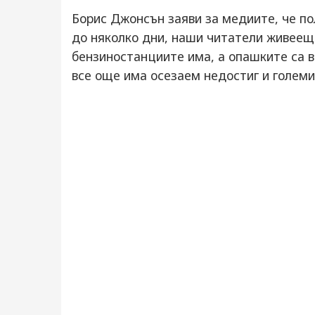
Борис Джонсън заяви за медиите, че п
до няколко дни, наши читатели живеещи
бензиностанциите има, а опашките са 
все още има осезаем недостиг и голе