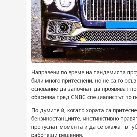
Направени по време на пандемията проу
били много притеснени, но не са го осъз
основание да започнат да проявяват по
обяснява пред CNBC специалистът по п
По думите ѝ, когато хората са притесн
бензиностанциите, инстинктивно правят
пропуснат момента и да се окажат в гу
работещи решения.