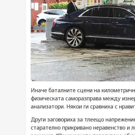
Иначе баталните сцени на километричн
физическата саморазправа между изне
анализатори. Някои ги сравниха с нрави
Други заговориха за тлеещо напрежение
старателно прикривано неравенство и л