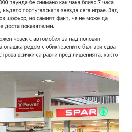
000 паунда бе снимано как чака близо 7 часа
 където португалската звезда сега играе. Зад
гов шофьор, но самият факт, че не може да
 е доста показателен.
ожен човек с автомобил за над половин
на опашка редом с обикновените българи едва
Острова всички са равни пред лишенията, както