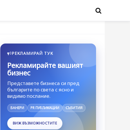
РЕКЛАМИРАЙ ТУК
Рекламирайте вашият
бизнес
Представете бизнеса си пред
българите по света с ясно и
видимо послание.
БАНЕРИ
PR ПУБЛИКАЦИИ
СЪБИТИЯ
ВИЖ ВЪЗМОЖНОСТИТЕ