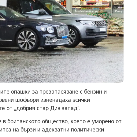
ите опашки за презапасяване с бензин и
рвени шофьори изненадаха всички
те от „добрия стар Див запад“.
 в британското общество, което е уморено от
ипса на бързи и адекватни политически