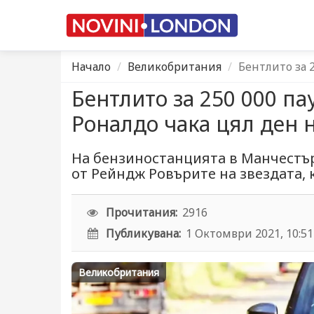
Начало
Великобритания
Бентлито за 
Бентлито за 250 000 па
Роналдо чака цял ден н
На бензиностанцията в Манчестър
от Рейндж Ровърите на звездата, 
Прочитания:
2916
Публикувана:
1 Октомври 2021, 10:51
Великобритания