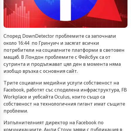
Според DownDetector проблемите са започнали
около 16:44 по Гринуич и засягат всички
потребители на социалните платформи в световен
мащаб. В Лондон проблемите с Фейсбук са от
сутринта и продължават цял ден в момента няма
изобщо връзка с основния сайт.
Трите социални медийни услуги собственост на
Facebook, работят със споделена инфраструктура, FB
Workplace и уебсайта Oculus, които също са
собственост на технологичния гигант имат същите
проблеми.
Изпълнителният директор на Facebook по
комуникациите, Анди Стоун заяви с публикация в