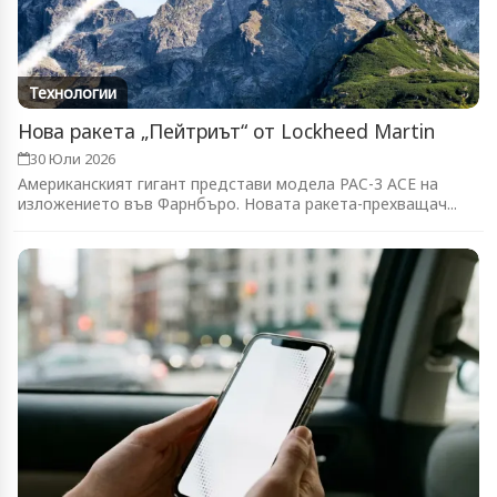
Технологии
Нова ракета „Пейтриът“ от Lockheed Martin
30 Юли 2026
Американският гигант представи модела PAC-3 ACE на
изложението във Фарнбъро. Новата ракета-прехващач...