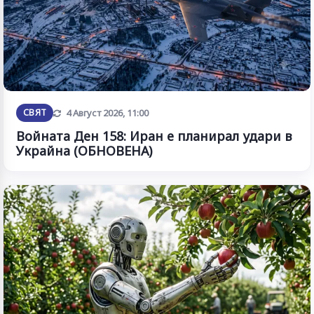
Обновена
СВЯТ
4 Август 2026, 11:00
Войната Ден 158: Иран е планирал удари в
Украйна (ОБНОВЕНА)