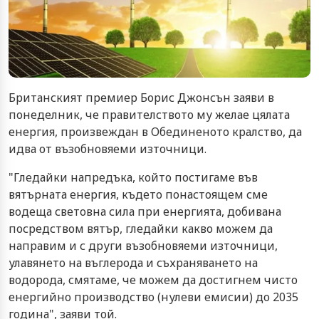
Британският премиер Борис Джонсън заяви в
понеделник, че правителството му желае цялата
енергия, произвеждан в Обединеното кралство, да
идва от възобновяеми източници.
"Гледайки напредъка, който постигаме във
вятърната енергия, където понастоящем сме
водеща световна сила при енергията, добивана
посредством вятър, гледайки какво можем да
направим и с други възобновяеми източници,
улавянето на въглерода и съхраняването на
водорода, смятаме, че можем да достигнем чисто
енергийно производство (нулеви емисии) до 2035
година", заяви той.