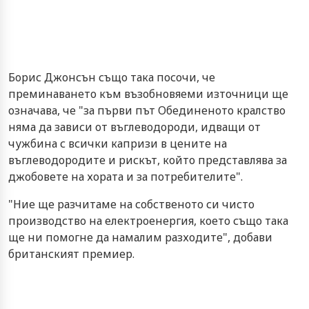
Борис Джонсън също така посочи, че
преминаването към възобновяеми източници ще
означава, че "за първи път Обединеното кралство
няма да зависи от въглеводороди, идващи от
чужбина с всички капризи в цените на
въглеводородите и рискът, който представлява за
джобовете на хората и за потребителите".
"Ние ще разчитаме на собственото си чисто
производство на електроенергия, което също така
ще ни помогне да намалим разходите", добави
британският премиер.