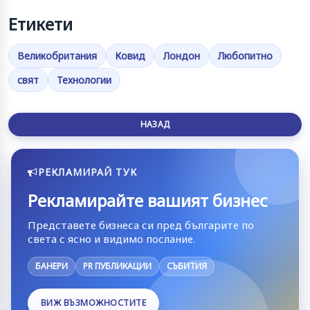
Етикети
Великобритания
Ковид
Лондон
Любопитно
свят
Технологии
НАЗАД
РЕКЛАМИРАЙ ТУК
Рекламирайте вашият бизнес
Представете бизнеса си пред българите по
света с ясно и видимо послание.
БАНЕРИ
PR ПУБЛИКАЦИИ
СЪБИТИЯ
ВИЖ ВЪЗМОЖНОСТИТЕ