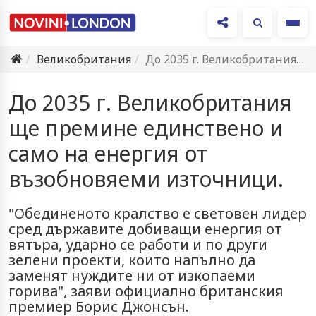
Ме
Великобритания
До 2035 г. Великобритания ще премине единствено и само на…
До 2035 г. Великобритания
ще премине единствено и
само на енергия от
възобновяеми източници.
"Обединеното кралство е световен лидер
сред държавите добиващи енергия от
вятъра, ударно се работи и по други
зелени проекти, които напълно да
заменят нуждите ни от изкопаеми
горива", заяви официално британския
премиер Борис Джонсън.