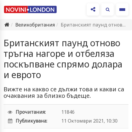
Ме
Великобритания
Британският паунд отново тръгна нагоре и отбеляза поскъпване спрямо долара…
Британският паунд отново
тръгна нагоре и отбеляза
поскъпване спрямо долара
и еврото
Вижте на какво се дължи това и какви са
очаквания за близко бъдеще.
Прочитания:
11846
Публикувана:
11 Октомври 2021, 10:30