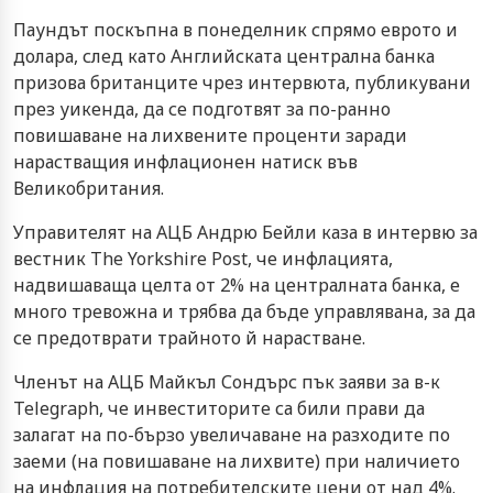
Паундът поскъпна в понеделник спрямо еврото и
долара, след като Английската централна банка
призова британците чрез интервюта, публикувани
през уикенда, да се подготвят за по-ранно
повишаване на лихвените проценти заради
нарастващия инфлационен натиск във
Великобритания.
Управителят на АЦБ Андрю Бейли каза в интервю за
вестник The Yorkshire Post, че инфлацията,
надвишаваща целта от 2% на централната банка, е
много тревожна и трябва да бъде управлявана, за да
се предотврати трайното й нарастване.
Членът на АЦБ Майкъл Сондърс пък заяви за в-к
Telegraph, че инвеститорите са били прави да
залагат на по-бързо увеличаване на разходите по
заеми (на повишаване на лихвите) при наличието
на инфлация на потребителските цени от над 4%.