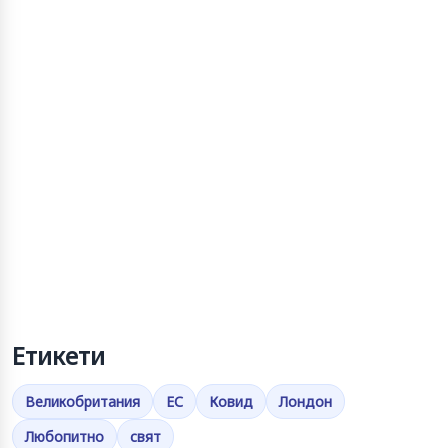
Етикети
Великобритания
ЕС
Ковид
Лондон
Любопитно
свят