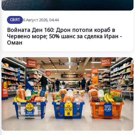
СВЯТ
6 Август 2026, 04:44
Войната Ден 160: Дрон потопи кораб в
Червено море; 50% шанс за сделка Иран -
Оман