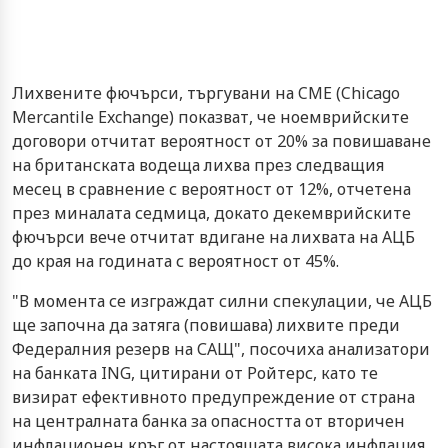
Лихвените фючърси, търгувани на CME (Chicago
Mercantile Exchange) показват, че ноемврийските
договори отчитат вероятност от 20% за повишаване
на британската водеща лихва през следващия
месец в сравнение с вероятност от 12%, отчетена
през миналата седмица, докато декемврийските
фючърси вече отчитат вдигане на лихвата на АЦБ
до края на годината с вероятност от 45%.
"В момента се изграждат силни спекулации, че АЦБ
ще започна да затяга (повишава) лихвите преди
Федералния резерв на САЩ", посочиха анализатори
на банката ING, цитирани от Ройтерс, като те
визират ефективното предупреждение от страна
на централната банка за опасността от вторичен
инфлационен кръг от настоящата висока инфлация.