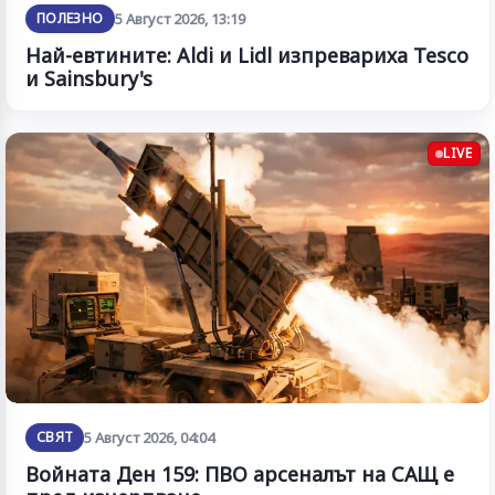
ПОЛЕЗНО
5 Август 2026, 13:19
Най-евтините: Aldi и Lidl изпревариха Tesco
и Sainsbury's
LIVE
СВЯТ
5 Август 2026, 04:04
Войната Ден 159: ПВО арсеналът на САЩ е