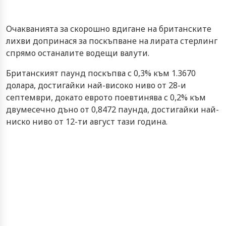
Очакванията за скорошно вдигане на британските
лихви допринася за поскъпване на лирата стерлинг
спрямо останалите водещи валути.
Британският паунд поскъпва с 0,3% към 1.3670
долара, достигайки най-високо ниво от 28-и
септември, докато еврото поевтинява с 0,2% към
двумесечно дъно от 0,8472 паунда, достигайки най-
ниско ниво от 12-ти август тази година.