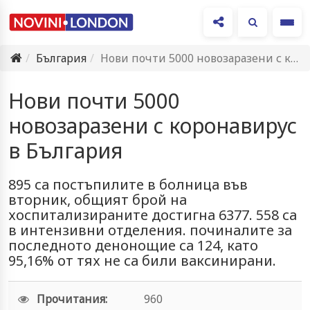
Ме
България
Нови почти 5000 новозаразени с коронавирус в България
Нови почти 5000
новозаразени с коронавирус
в България
895 са постъпилите в болница във
вторник, общият брой на
хоспитализираните достигна 6377. 558 са
в интензивни отделения. починалите за
последното денонощие са 124, като
95,16% от тях не са били ваксинирани.
Прочитания:
960