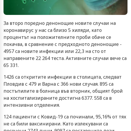
За второ поредно денонощие новите случаи на
коронавирус у нас са близо 5 хиляди, като
процентът на положителните проби обаче се
покачва, в сравнение с предходното денонощие -
4957 са новите инфекции или 22,3 на сто от
направените 22 264 теста. Активните случаи вече са
65 331.
1426 са откритите инфекции в столицата, следват
Пловдив с 479 и Варна с 366 нови случая. 895 са
постъпилите в болница във вторник, общият брой
на хоспитализираните достигна 6377. 558 са в
интензивни отделения.
124 пациенти с Ковид-19 са починали, 95,16% от тях
не са били ваксинирани. Като излекувани са
посочени 2743 души. 9097 са поставените дози