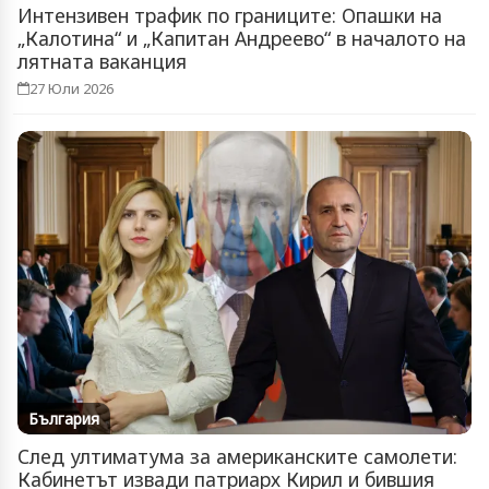
Интензивен трафик по границите: Опашки на
„Калотина“ и „Капитан Андреево“ в началото на
лятната ваканция
27 Юли 2026
България
След ултиматума за американските самолети:
Кабинетът извади патриарх Кирил и бившия