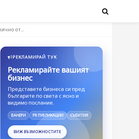
лично от…
РЕКЛАМИРАЙ ТУК
Рекламирайте вашият
бизнес
Представете бизнеса си пред
българите по света с ясно и
видимо послание.
БАНЕРИ
PR ПУБЛИКАЦИИ
СЪБИТИЯ
ВИЖ ВЪЗМОЖНОСТИТЕ