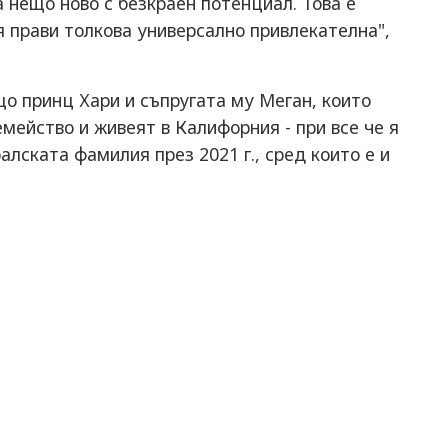
а нещо ново с безкраен потенциал. Това е
я прави толкова универсално привлекателна",
о принц Хари и съпругата му Меган, които
емейство и живеят в Калифорния - при все че я
лската фамилия през 2021 г., сред които е и