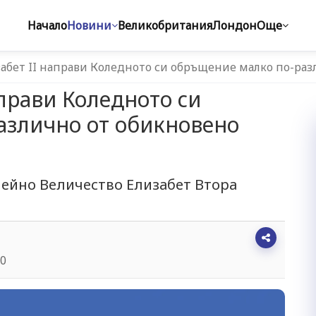
Начало
Новини
Великобритания
Лондон
Още
абет II направи Коледното си обръщение малко по-раз
аправи Коледното си
азлично от обикновено
Нейно Величество Елизабет Втора
20