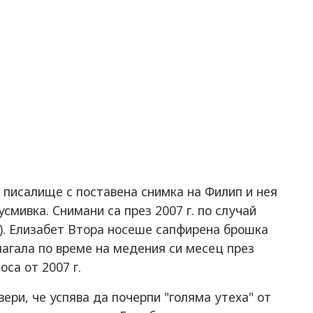
а писалище с поставена снимка на Филип и нея
усмивка. Снимани са през 2007 г. по случай
к). Елизабет Втора носеше сапфирена брошка
лагала по време на медения си месец през
оса от 2007 г.
ери, че успява да почерпи "голяма утеха" от