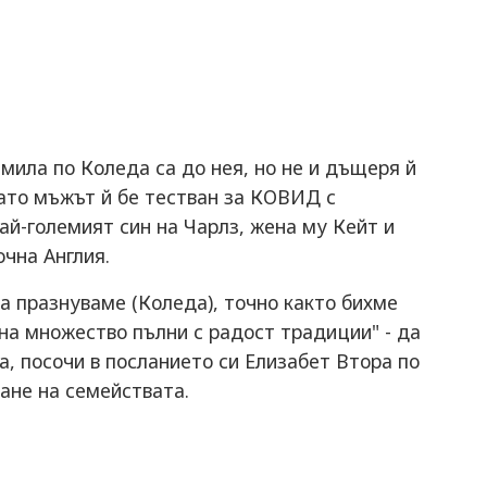
амила по Коледа са до нея, но не и дъщеря й
като мъжът й бе тестван за КОВИД с
ай-големият син на Чарлз, жена му Кейт и
чна Англия.
 празнуваме (Коледа), точно както бихме
на множество пълни с радост традиции" - да
а, посочи в посланието си Елизабет Втора по
ане на семействата.