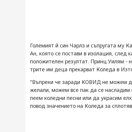
Големият й син Чарлз и съпругата му К
Ан, която се постави в изолация, след 
положителен резултат. Принц Уилям - н
трите им деца прекарват Коледа в Изто
"Въпреки че заради КОВИД не можем да
желали, можем все пак да се насладим 
пеем коледни песни или да украсим елх
повод значението на Коледа за сплотяв