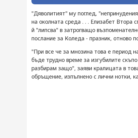
"Дяволитият" му поглед, "непринудения
на околната среда . . . Елизабет Втора
й "липсва" в затрогващо възпоменателн
послание за Коледа - празник, отново 
"При все че за мнозина това е период 
бъде трудно време за изгубилите скъпо
разбирам защо", заяви кралицата в тов
обръщение, изпълнено с лични нотки, ка