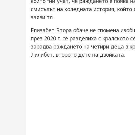
които "ни учат, че раждането е поява н
смисълът на коледната история, който 
заяви тя.
Елизабет Втора обаче не спомена изобщ
през 2020 г. се разделиха с кралското с
зарадва раждането на четири деца в кра
Лилибет, второто дете на двойката.