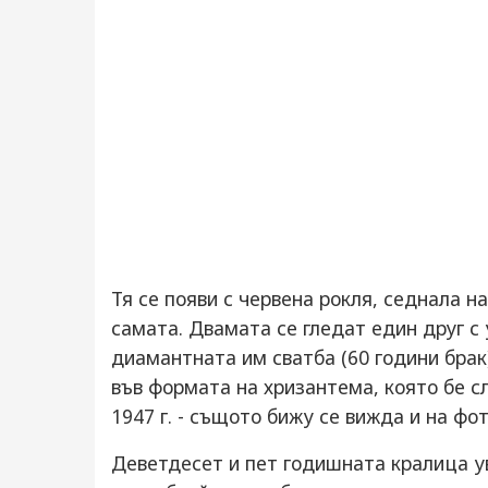
Тя се появи с червена рокля, седнала н
самата. Двамата се гледат един друг с 
диамантната им сватба (60 години бра
във формата на хризантема, която бе с
1947 г. - същото бижу се вижда и на фот
Деветдесет и пет годишната кралица ув