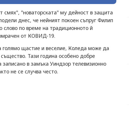
т смях", "новаторската" му дейност в защита
 сподели днес, че нейният покоен съпруг Филип
о слово по време на традиционното й
помрачен от КОВИД-19.
на голямо щастие и веселие, Коледа може да
 същество. Тази година особено добре
а записано в замъка Уиндзор телевизионно
кто не се случва често.