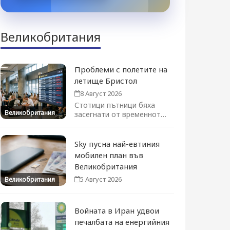
Великобритания
Проблеми с полетите на
летище Бристол
8 Август 2026
Стотици пътници бяха
Великобритания
засегнати от временното
преустановяване на
полетите. Движението се
възстановява...
Sky пусна най-евтиния
мобилен план във
Великобритания
5 Август 2026
Великобритания
Войната в Иран удвои
печалбата на енергийния