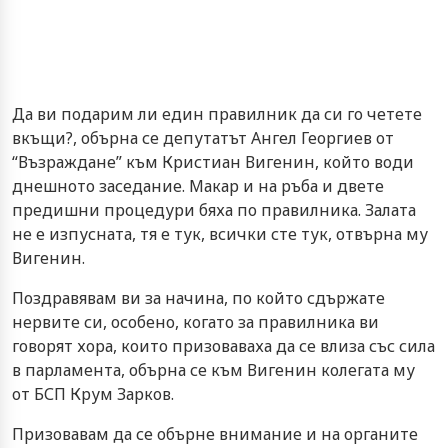
Да ви подарим ли един правилник да си го четете
вкъщи?, обърна се депутатът Ангел Георгиев от
“Възраждане” към Кристиан Вигенин, който води
днешното заседание. Макар и на ръба и двете
предишни процедури бяха по правилника. Залата
не е изпусната, тя е тук, всички сте тук, отвърна му
Вигенин.
Поздравявам ви за начина, по който сдържате
нервите си, особено, когато за правилника ви
говорят хора, които призоваваха да се влиза със сила
в парламента, обърна се към Вигенин колегата му
от БСП Крум Зарков.
Призовавам да се обърне внимание и на органите