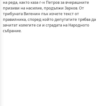
на реда, както каза г-н Петров за вчерашните
призиви на насилие, продължи Зарков. От
трибуната Вигенин пък изчете текст от
правилника, според който депутатите трябва да
зачитат колегите си и сградата на Народното
събрание.