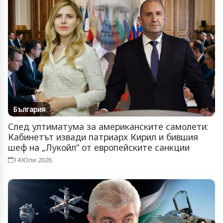
България
След ултиматума за американските самолети:
Кабинетът извади патриарх Кирил и бившия
шеф на „Лукойл“ от европейските санкции
14 Юли 2026