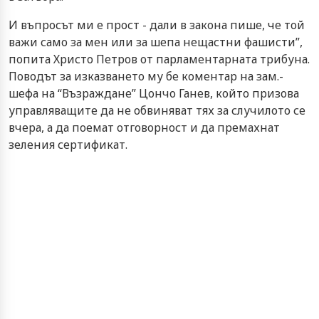
И въпросът ми е прост - дали в закона пише, че той
важи само за мен или за шепа нещастни фашисти”,
попита Христо Петров от парламентарната трибуна.
Поводът за изказването му бе коментар на зам.-
шефа на “Възраждане” Цончо Ганев, който призова
управляващите да не обвиняват тях за случилото се
вчера, а да поемат отговорност и да премахнат
зеления сертификат.