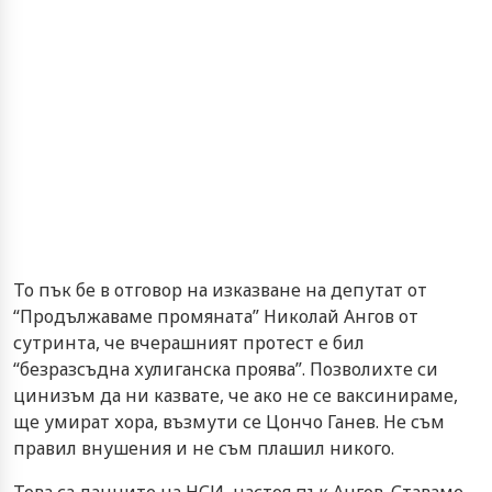
То пък бе в отговор на изказване на депутат от
“Продължаваме промяната” Николай Ангов от
сутринта, че вчерашният протест е бил
“безразсъдна хулиганска проява”. Позволихте си
цинизъм да ни казвате, че ако не се ваксинираме,
ще умират хора, възмути се Цончо Ганев. Не съм
правил внушения и не съм плашил никого.
Това са данните на НСИ, настоя пък Ангов. Ставаме