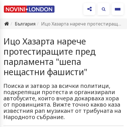
Ме
България
Ицо Хазарта нарече протестиращите пред парламента "шепа нещастни фашисти"
Ицо Хазарта нарече
протестиращите пред
парламента "шепа
нещастни фашисти"
Поиска и затвор за всички политици,
подкрепящи протеста и организирали
автобусите, които вчера докарваха хора
от провинцията. Вижте точно какво каза
известния рап музикант от трибуната на
Народното събрание.