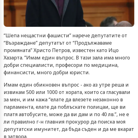
“Шепа нещастни фашисти” нарече депутатите от
“Възраждане” депутатът от “Продължаваме
промяната” Христо Петров, известен като Ицо
Хазарта. ”Имам един въпрос. В тази зала има много
добри специалисти, професори по медицина,
финансисти, много добри юристи.
Имам един обикновен въпрос - ако аз утре реша и
извикам 500 или 1000 от хората, които са гласували
за мен, и им кажа “елате да влезете незаконно в
парламента, елате да поблъскате полицаи, ще ви
платя автобусите, може да ви дам и по 40 лв.”, не е
ли правилно г-н главния прокурор да поиска моя
депутатски имунитет, да бъда съден и да ме вкарат
в затвора.