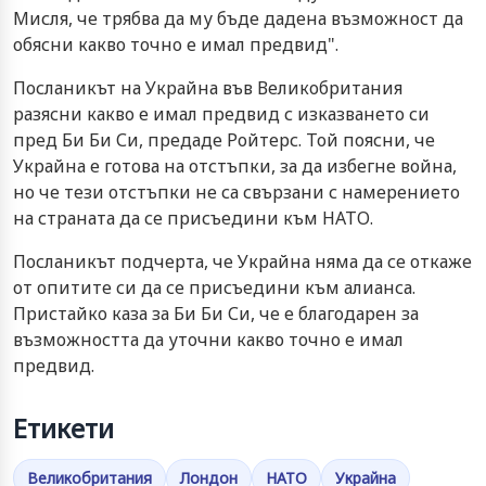
Мисля, че трябва да му бъде дадена възможност да
обясни какво точно е имал предвид".
Посланикът на Украйна във Великобритания
разясни какво е имал предвид с изказването си
пред Би Би Си, предаде Ройтерс. Той поясни, че
Украйна е готова на отстъпки, за да избегне война,
но че тези отстъпки не са свързани с намерението
на страната да се присъедини към НАТО.
Посланикът подчерта, че Украйна няма да се откаже
от опитите си да се присъедини към алианса.
Пристайко каза за Би Би Си, че е благодарен за
възможността да уточни какво точно е имал
предвид.
Етикети
Великобритания
Лондон
НАТО
Украйна