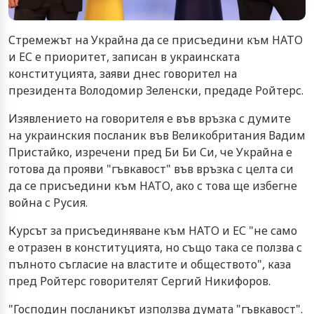
Стремежът на Украйна да се присъедини към НАТО
и ЕС е приоритет, записан в украинската
конституцията, заяви днес говорител на
президента Володомир Зеленски, предаде Ройтерс.
Изявлението на говорителя е във връзка с думите
на украинския посланик във Великобритания Вадим
Пристайко, изречени пред Би Би Си, че Украйна е
готова да прояви "гъвкавост" във връзка с целта си
да се присъедини към НАТО, ако с това ще избегне
война с Русия.
Курсът за присъединяване към НАТО и ЕС "не само
е отразен в конституцията, но също така се ползва с
пълното съгласие на властите и обществото", каза
пред Ройтерс говорителят Сергий Никифоров.
"Господин посланикът използва думата "гъвкавост".