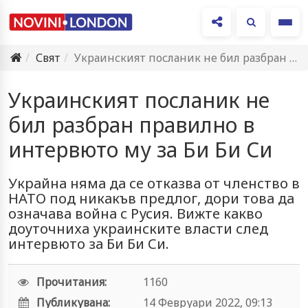
Ме
Свят
Украинският посланик не бил разбран правилно в интервюто му за…
Украинският посланик не
бил разбран правилно в
интервюто му за Би Би Си
Украйна няма да се отказва от членство в
НАТО под никакъв предлог, дори това да
означава война с Русия. Вижте какво
доуточниха украинските власти след
интервюто за Би Би Си.
Прочитания:
1160
Публикувана:
14 Февруари 2022, 09:13