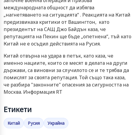
започне военна операция и призова
международната общност да избягва
„нагнетяването на ситуацията“ . Реакцията на Китай
предизвикаха критики от Вашингтон, като
президентът на САЩ Джо Байдън каза, че
репутацията на Пекин ще бъде „опетнена“, тъй като
Китай не е осъдил действията на Русия.
Китай отвърна на удара в петък, като каза, че
именно нациите, които се месят в делата на други
държави, са виновни за случилото се и те трябва да
помислят за своята репутация. Той също така каза,
че разбира "законните" опасения за сигурността на
Москва. Информация RT
Етикети
Китай
Русия
Украйна