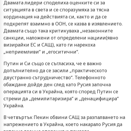
Двамата лидери споделиха оценките си за
ситуацията в света и се споразумяха за тясна
кординация на действията си, както и да се
подкрепят взаимно в ООН, се казва в изявлението.
Двамата също така критикуваха „незаконните
санкции, наложени от определени нациии(явно
визирайки ЕС и САЩ), като ги нарекоха
„неприемливи“ и „егоситични“.
Путин и Си също се съгласиха, че е важно
допълнително да се засили „практическото
двустранно сътрудничество“. Телефонното
обаждане дойде ден след като Русия започна
операцията си в Украйна, която според Путин се
стреми да „демилитаризира“ и „денацифицира“
Украйна.
В четвъртък Пекин обвини САЩ за разпалването на
напрежението в Украйна, което накарало Русия да