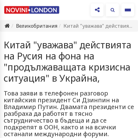
Ме
Великобритания
Китай "уважава" действията на Русия на фона на "продължаващата кризисна…
Китай "уважава" действията
на Русия на фона на
"продължаващата кризисна
ситуация" в Украйна,
Това заяви в телефонен разговор
китайския президент Си Дзинпин на
Владимир Путин. Двамата президенти се
разбраха да работят в тясно
сътрудничество в бъдеща и да се
подкрепят в ООН, както и на всички
останали международни форуми.