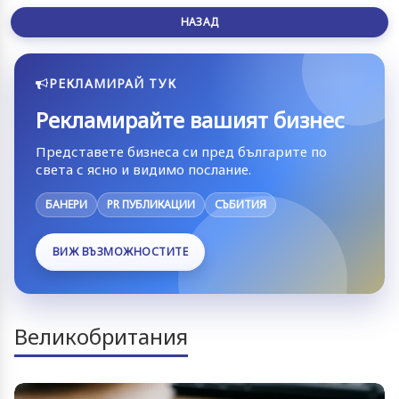
НАЗАД
РЕКЛАМИРАЙ ТУК
Рекламирайте вашият бизнес
Представете бизнеса си пред българите по
света с ясно и видимо послание.
БАНЕРИ
PR ПУБЛИКАЦИИ
СЪБИТИЯ
ВИЖ ВЪЗМОЖНОСТИТЕ
Великобритания