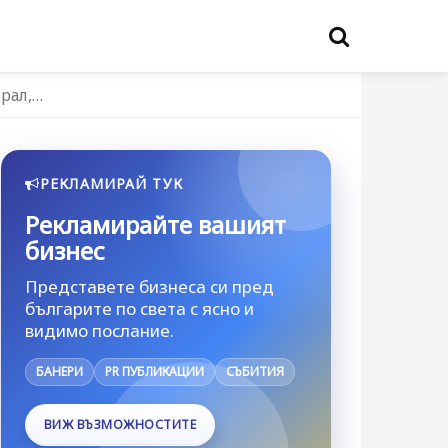
рал,…
РЕКЛАМИРАЙ ТУК
Рекламирайте вашият
бизнес
Представете бизнеса си пред
българите по света с ясно и
видимо послание.
БАНЕРИ
PR ПУБЛИКАЦИИ
СЪБИТИЯ
ВИЖ ВЪЗМОЖНОСТИТЕ