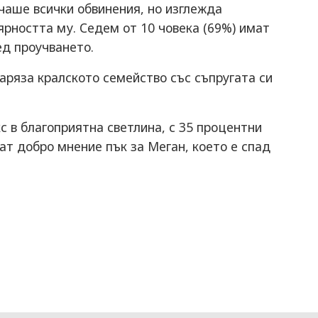
чаше всички обвинения, но изглежда
ярността му. Седем от 10 човека (69%) имат
ед проучването.
заряза кралското семейство със съпругата си
с в благоприятна светлина, с 35 процентни
ат добро мнение пък за Меган, което е спад