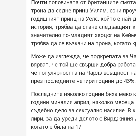
Почти половината от британците смятат
трона да седне принц Уилям, сочи проуч
годишният принц на Уелс, който е най-
история, трябва да стане следващият к
значително по-младият херцог на Кеймб
трябва да се възкачи на трона, когато 
Може да изглежда, че подкрепата за Ча
вярват, че той ще свърши добра работа
че популярността на Чарлз всъщност на
през последните четири години до 43%
Последните няколко години бяха меко к
години миналия април, няколко месеца
съдебно дело за сексуално насилие. В 
лири, за да уреди делото с Вирджиния Д
когато е била на 17.