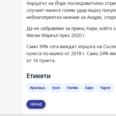
Херцогът на Йорк последователно отри
случаят нанесе голям удар върху попул
неблагоприятно мнение за Андрю, спор
Да не забравяме за принц Хари, който 
Меган Маркъл през 2020 г.
Само 30% сега виждат херцога на Съсек
пункта по-малко от 2018 г. Само 24% им
от 16 пункта.
Етикети
Кралица
трон
Уилям
Хари
Чарлз
НАЗАД