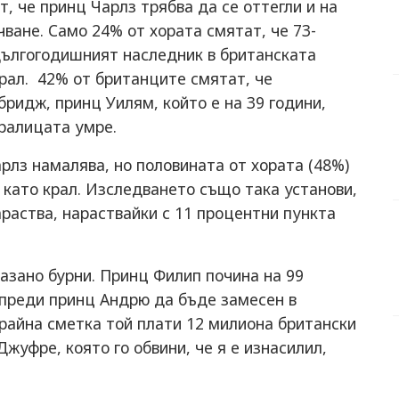
, че принц Чарлз трябва да се оттегли и на
ване. Само 24% от хората смятат, че 73-
дългогодишният наследник в британската
рал. 42% от британците смятат, че
ридж, принц Уилям, който е на 39 години,
кралицата умре.
рлз намалява, но половината от хората (48%)
 като крал. Изследването също така установи,
раства, нараствайки с 11 процентни пункта
.
азано бурни. Принц Филип почина на 99
 преди принц Андрю да бъде замесен в
крайна сметка той плати 12 милиона британски
жуфре, която го обвини, че я е изнасилил,