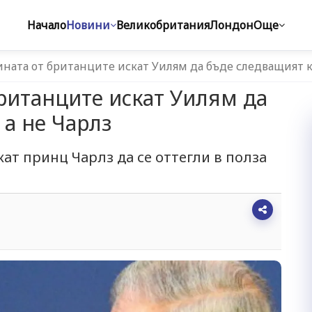
Начало
Новини
Великобритания
Лондон
Още
ната от британците искат Уилям да бъде следващият к
ританците искат Уилям да
 а не Чарлз
ат принц Чарлз да се оттегли в полза