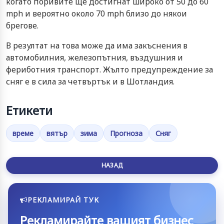
когато поривите ще достигнат широко от 50 до 60
mph и вероятно около 70 mph близо до някои
брегове.
В резултат на това може да има закъснения в
автомобилния, железопътния, въздушния и
фериботния транспорт. Жълто предупреждение за
сняг е в сила за четвъртък и в Шотландия.
Етикети
време
вятър
зима
Прогноза
Сняг
НАЗАД
РЕКЛАМИРАЙ ТУК
Рекламирайте вашият бизнес