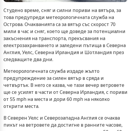
Студено време, сняг и силни пориви на вятъра, за
това предупреди метеорологичната служба на
Острова. Очакванията са за вятър със скорост 70
мили в час и сняг, което ще доведе за потенциални
закъснения на транспорта, прекъсвания на
електрозахранването и заледени пътища в Северна
Англия, Уелс, Северна Ирландия и Шотландия през
следващите два дни.
Метеорологичната служба издаде жълто
предупреждение за силен вятър в сряда и
четвъртък. В него се казва, че тази вечер ветровете
ще се усилят в части от Северна Ирландия, с пориви
от 55 mph на места и дори 60 mph на няколко
открити места.
В Северен Уелс и Северозападна Англия се очаква
пикът на ветровете да достигне в ранните часове,