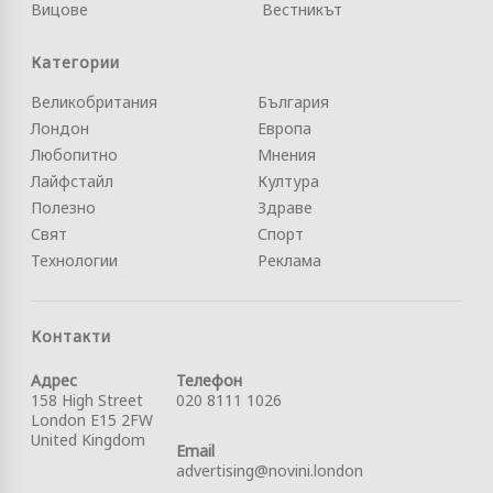
Вицове
Вестникът
Категории
Великобритания
България
Лондон
Европа
Любопитно
Мнения
Лайфстайл
Култура
Полезно
Здраве
Свят
Спорт
Технологии
Реклама
Контакти
Адрес
Телефон
158 High Street
020 8111 1026
London E15 2FW
United Kingdom
Email
advertising@novini.london