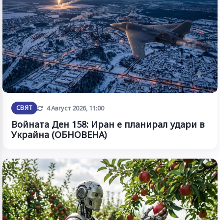
Обновена
СВЯТ
4 Август 2026, 11:00
Войната Ден 158: Иран е планирал удари в
Украйна (ОБНОВЕНА)