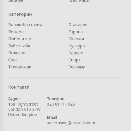
Вицове
Вестникът
Категории
Великобритания
България
Лондон
Европа
Любопитно
Мнения
Лайфстайл
Култура
Полезно
Здраве
Свят
Спорт
Технологии
Реклама
Контакти
Адрес
Телефон
158 High Street
020 8111 1026
London E15 2FW
United Kingdom
Email
advertising@novini.london