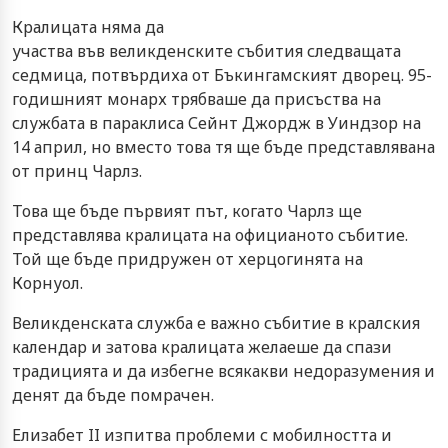
Кралицата няма да
участва във великденските събития следващата
седмица, потвърдиха от Бъкингамският дворец. 95-
годишният монарх трябваше да присъства на
службата в параклиса Сейнт Джордж в Уиндзор на
14 април, но вместо това тя ще бъде представлявана
от принц Чарлз.
Това ще бъде първият път, когато Чарлз ще
представлява кралицата на официаното събитие.
Той ще бъде придружен от херцогинята на
Корнуол.
Великденската служба е важно събитие в кралския
календар и затова кралицата желаеше да спази
традицията и да избегне всякакви недоразумения и
денят да бъде помрачен.
Елизабет II изпитва проблеми с мобилността и