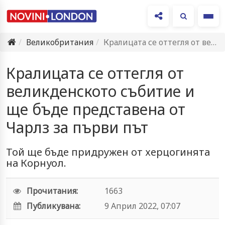
Ме
Великобритания
Кралицата се оттегля от великденското събитие и ще бъде представена…
Кралицата се оттегля от
великденското събитие и
ще бъде представена от
Чарлз за първи път
Той ще бъде придружен от херцогинята
на Корнуол.
Прочитания:
1663
Публикувана:
9 Април 2022, 07:07