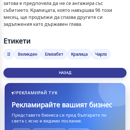
затова е предпочела да не се ангажира със
събитието. Кралицата, която навършва 96 този
месец, ще продължи да спазва другите си
задължения като държавен глава.
Етикети
II
Великден
Елизабет
Кралица
Чарлз
НАЗАД
РЕКЛАМИРАЙ ТУК
Рекламирайте вашият бизнес
Представете бизнеса си пред българите по
света с ясно и видимо послание.