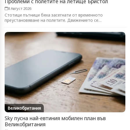
Проблеми с полетите на летище Бристол
8 Август 2026
Стотици пътници бяха засегнати от временното
преустановяване на полетите. Движението се
възстановява...
Великобритания
Sky пусна най-евтиния мобилен план във
Великобритания