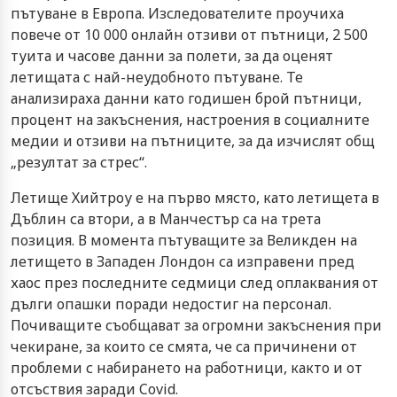
пътуване в Европа. Изследователите проучиха
повече от 10 000 онлайн отзиви от пътници, 2 500
туита и часове данни за полети, за да оценят
летищата с най-неудобното пътуване. Те
анализираха данни като годишен брой пътници,
процент на закъснения, настроения в социалните
медии и отзиви на пътниците, за да изчислят общ
„резултат за стрес“.
Летище Хийтроу е на първо място, като летищета в
Дъблин са втори, а в Манчестър са на трета
позиция. В момента пътуващите за Великден на
летището в Западен Лондон са изправени пред
хаос през последните седмици след оплаквания от
дълги опашки поради недостиг на персонал.
Почиващите съобщават за огромни закъснения при
чекиране, за които се смята, че са причинени от
проблеми с набирането на работници, както и от
отсъствия заради Covid.