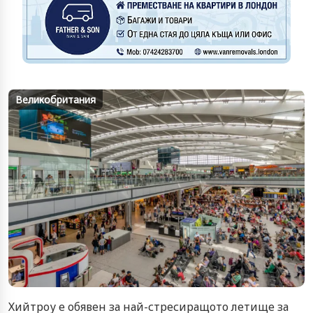
Великобритания
Хийтроу е обявен за най-стресиращото летище за