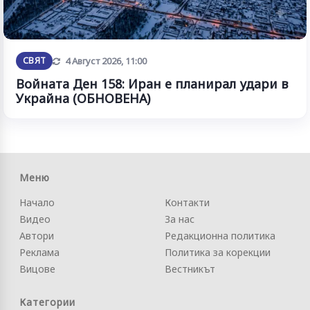
Обновена
СВЯТ
4 Август 2026, 11:00
Войната Ден 158: Иран е планирал удари в
Украйна (ОБНОВЕНА)
Меню
Начало
Контакти
Видео
За нас
Автори
Редакционна политика
Реклама
Политика за корекции
Вицове
Вестникът
Категории