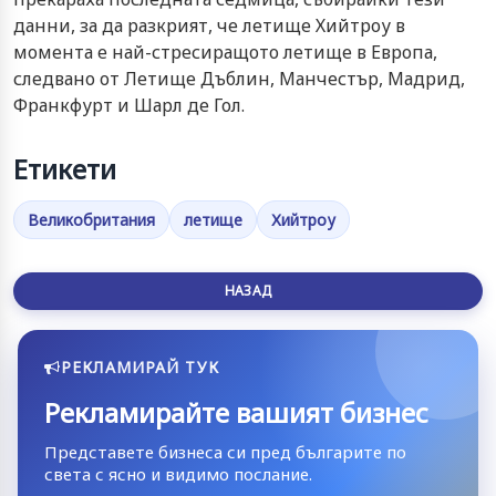
данни, за да разкрият, че летище Хийтроу в
момента е най-стресиращото летище в Европа,
следвано от Летище Дъблин, Манчестър, Мадрид,
Франкфурт и Шарл де Гол.
Етикети
Великобритания
летище
Хийтроу
НАЗАД
РЕКЛАМИРАЙ ТУК
Рекламирайте вашият бизнес
Представете бизнеса си пред българите по
света с ясно и видимо послание.