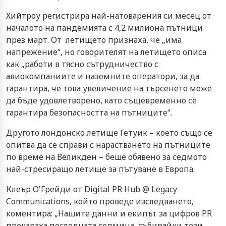
Хийтроу регистрира най-натоварения си месец от
началото на пандемията с 4,2 милиона пътници
през март. От летището признаха, че „има
напрежение“, но говорителят на летището описа
как „работи в тясно сътрудничество с
авиокомпаниите и наземните оператори, за да
гарантира, че това увеличение на търсенето може
да бъде удовлетворено, като същевременно се
гарантира безопасността на пътниците“.
Другото лондонско летище Гетуик – което също се
опитва да се справи с нарастването на пътниците
по време на Великден – беше обявено за седмото
най-стресиращо летище за пътуване в Европа.
Клеър О'Грейди от Digital PR Hub @ Legacy
Communications, който проведе изследването,
коментира: „Нашите данни и екипът за цифров PR
прекараха последната седмица, събирайки тези