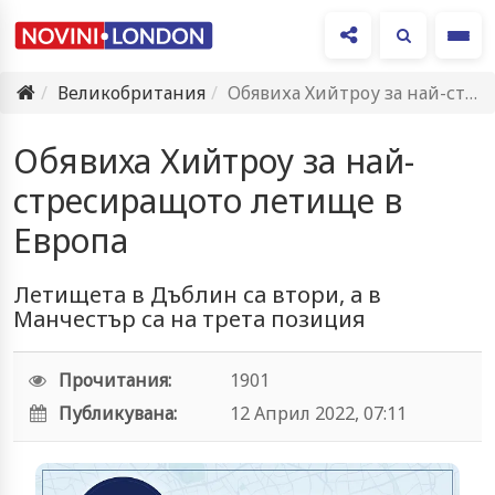
Ме
Великобритания
Обявиха Хийтроу за най-стресиращото летище в Европа
Обявиха Хийтроу за най-
стресиращото летище в
Европа
Летищета в Дъблин са втори, а в
Манчестър са на трета позиция
Прочитания:
1901
Публикувана:
12 Април 2022, 07:11