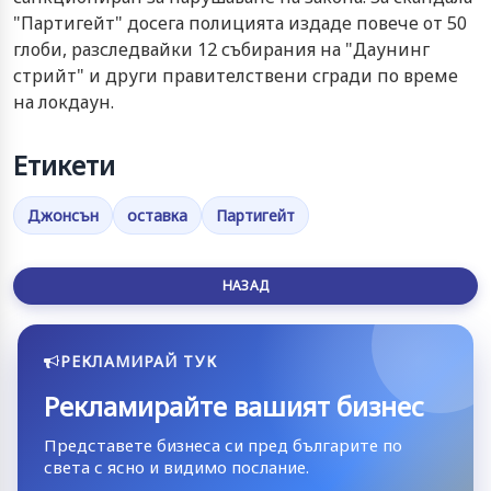
"Партигейт" досега полицията издаде повече от 50
глоби, разследвайки 12 събирания на "Даунинг
стрийт" и други правителствени сгради по време
на локдаун.
Етикети
Джонсън
оставка
Партигейт
НАЗАД
РЕКЛАМИРАЙ ТУК
Рекламирайте вашият бизнес
Представете бизнеса си пред българите по
света с ясно и видимо послание.