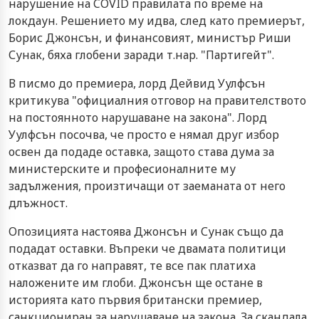
нарушение на COVID правилата по време на
локдаун. Решението му идва, след като премиерът,
Борис Джонсън, и финансовият, министър Риши
Сунак, бяха глобени заради т.нар. "Партигейт".
В писмо до премиера, лорд Дейвид Уулфсън
критикува "официалния отговор на правителството
на постоянното нарушаване на закона". Лорд
Уулфсън посочва, че просто е нямал друг избор
освен да подаде оставка, защото става дума за
министерските и професионалните му
задължения, произтичащи от заеманата от него
длъжност.
Опозицията настоява Джонсън и Сунак също да
подадат оставки. Въпреки че двамата политици
отказват да го направят, те все пак платиха
наложените им глоби. Джонсън ще остане в
историята като първия британски премиер,
санкциониран за нарушаване на закона. За скандала