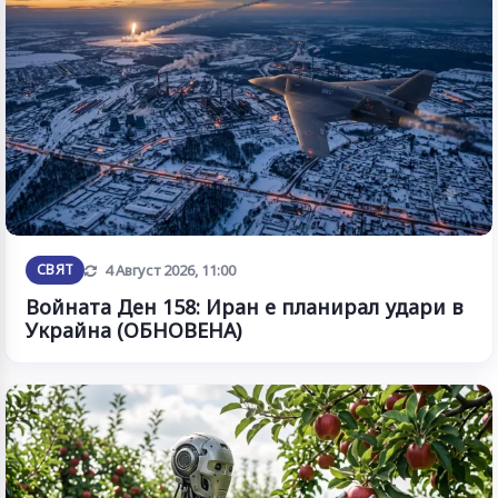
Обновена
СВЯТ
4 Август 2026, 11:00
Войната Ден 158: Иран е планирал удари в
Украйна (ОБНОВЕНА)