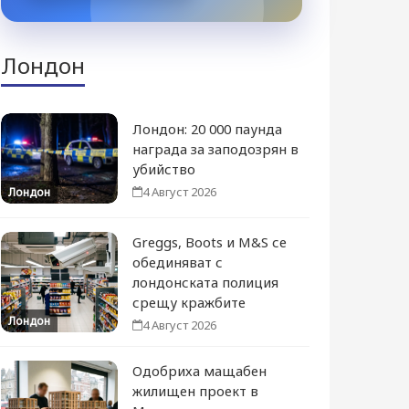
Лондон
Лондон: 20 000 паунда
награда за заподозрян в
убийство
4 Август 2026
Лондон
Greggs, Boots и M&S се
обединяват с
лондонската полиция
срещу кражбите
Лондон
4 Август 2026
Одобриха мащабен
жилищен проект в