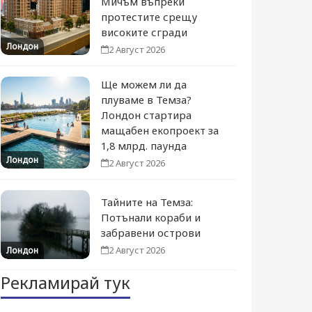
Мичъм въпреки
протестите срещу
високите сгради
Лондон
2 Август 2026
Ще можем ли да
плуваме в Темза?
Лондон стартира
мащабен екопроект за
1,8 млрд. паунда
Лондон
2 Август 2026
Тайните на Темза:
Потънали кораби и
забравени острови
2 Август 2026
Лондон
Рекламирай тук