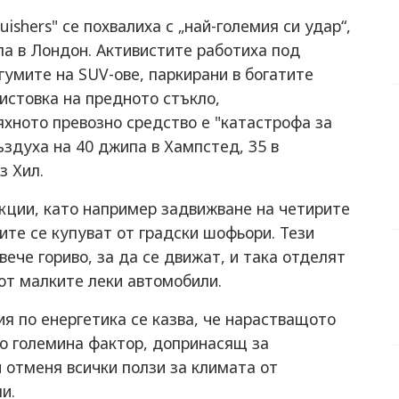
uishers" се похвалиха с „най-голeмия си удар“,
па в Лондон. Активистите работиха под
гумите на SUV-ове, паркирани в богатите
листовка на предното стъкло,
хното превозно средство е "катастрофа за
ъздуха на 40 джипа в Хампстед, 35 в
з Хил.
нкции, като например задвижване на четирите
ите се купуват от градски шофьори. Тези
ече гориво, за да се движат, и така отделят
от малките леки автомобили.
я по енергетика се казва, че нарастващото
по големина фактор, допринасящ за
 отменя всички ползи за климата от
ли.