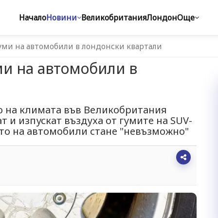
Начало
Новини
Великобритания
Лондон
Още
уми на автомобили в лондонски квартали
ми на автомобили в
о на климата във Великобритания
т и изпускат въздуха от гумите на SUV-
то на автомобили стане "невъзможно"