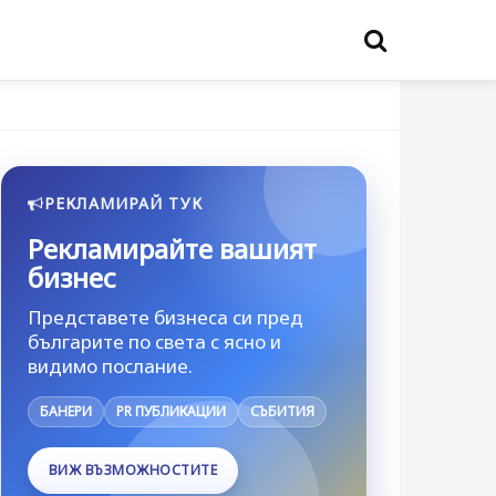
РЕКЛАМИРАЙ ТУК
Рекламирайте вашият
бизнес
Представете бизнеса си пред
българите по света с ясно и
видимо послание.
БАНЕРИ
PR ПУБЛИКАЦИИ
СЪБИТИЯ
ВИЖ ВЪЗМОЖНОСТИТЕ