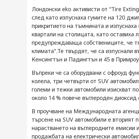
Лондонски eko активисти от "Тire Exting
след като изпуснаха гумите на 120 джи
прикритието на тъмнината и изпуснаха 
квартали на столицата, като оставиха 
предупреждаваща собствениците, че тя
климата".Те твърдят, че са изпуснали в
Кенсингтън и Падингтън и 45 в Примроу
Въпреки че са оборудвани с офроуд фу
колела, три четвърти от SUV автомобил
големи и тежки автомобили изискват пов
около 14 % повече въглероден диоксид 
В проучване на Международната агенци
търсене на SUV автомобили е вторият 
нарастването на въглеродните емисии и
продажбата на електрически автомоби