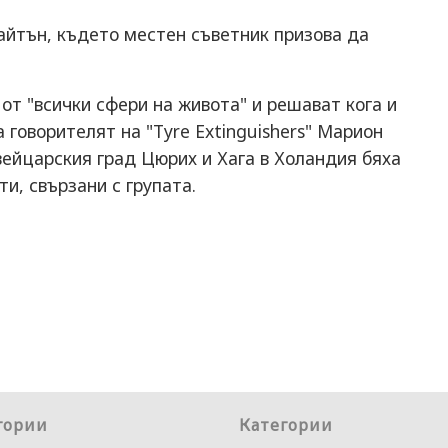
айтън, където местен съветник призова да
 от "всички сфери на живота" и решават кога и
 говорителят на "Tyre Extinguishers" Марион
ейцарския град Цюрих и Хага в Холандия бяха
и, свързани с групата.
гории
Категории