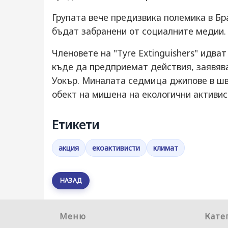
Групата вече предизвика полемика в Бр
бъдат забранени от социалните медии.
Членовете на "Tyre Extinguishers" идват
къде да предприемат действия, заявява
Уокър. Миналата седмица джипове в шв
обект на мишена на екологични активист
Етикети
акция
екоактивисти
климат
НАЗАД
Меню
Кате