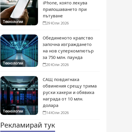
iPhone, която лекува
прилошаването при
пътуване
Технологии
29 Юли 2026
Обединеното кралство
започна изграждането
на нов суперкомпютър
за 750 млн. паунда
Технологии
20 Юли 2026
САЩ повдигнаха
обвинения срещу трима
руски хакери и обявиха
награда от 10 млн.
долара
Технологии
14 Юли 2026
Рекламирай тук