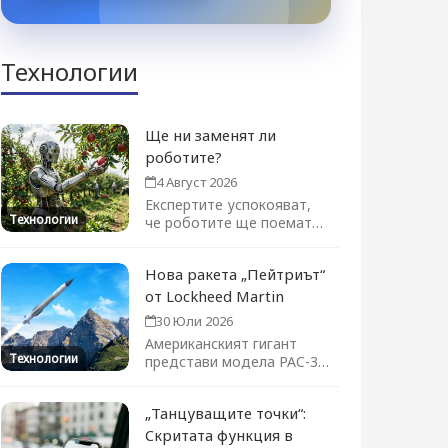
Технологии
Ще ни заменят ли
роботите?
4 Август 2026
Експертите успокояват,
Технологии
че роботите ще поемат
отделни задачи, а не цели
професии....
Нова ракета „Пейтриът“
от Lockheed Martin
30 Юли 2026
Американският гигант
Технологии
представи модела PAC-3
ACE на изложението във
Фарнбъро. Новата ракета-
„Танцуващите точки“:
прехващач...
Скритата функция в