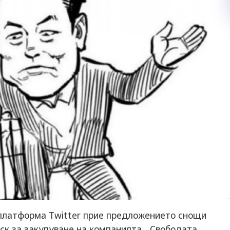
платформа Twitter прие предложението снощи
к за закупуване на компанията. „Свободата