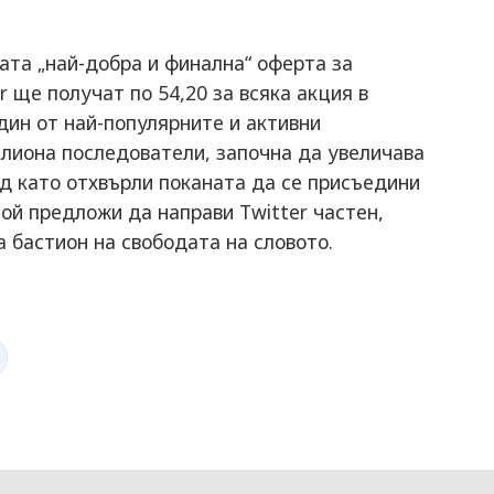
вата „най-добра и финална“ оферта за
 ще получат по 54,20 за всяка акция в
дин от най-популярните и активни
милиона последователи, започна да увеличава
ед като отхвърли поканата да се присъедини
той предложи да направи Twitter частен,
 бастион на свободата на словото.