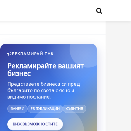
РЕКЛАМИРАЙ ТУК
Рекламирайте вашият
бизнес
Представете бизнеса си пред
българите по света с ясно и
видимо послание.
БАНЕРИ
PR ПУБЛИКАЦИИ
СЪБИТИЯ
ВИЖ ВЪЗМОЖНОСТИТЕ