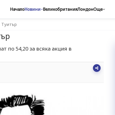
Начало
Новини
Великобритания
Лондон
Още
и Туитър
тър
т по 54,20 за всяка акция в