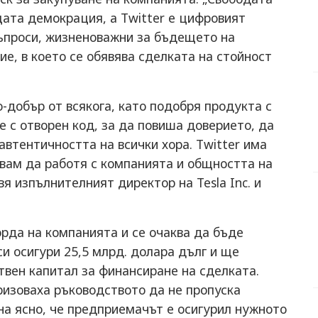
ата демокрация, а Twitter е цифровият
ъпроси, жизненоважни за бъдещето на
ие, в което се обявява сделката на стойност
о-добър от всякога, като подобря продукта с
е с отворен код, за да повиша доверието, да
автентичността на всички хора. Twitter има
квам да работя с компанията и общността на
вя изпълнителният директор на Tesla Inc. и
рда на компанията и се очаква да бъде
си осигури 25,5 млрд. долара дълг и ще
твен капитал за финансиране на сделката.
ризоваха ръководството да не пропуска
на ясно, че предприемачът е осигурил нужното