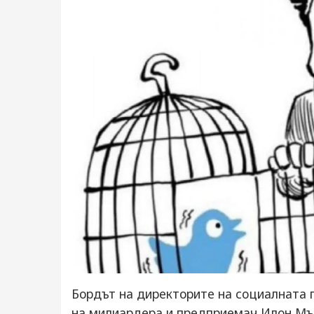
Бордът на директорите на социалната 
на милиардера и предприемач Илон Мъс