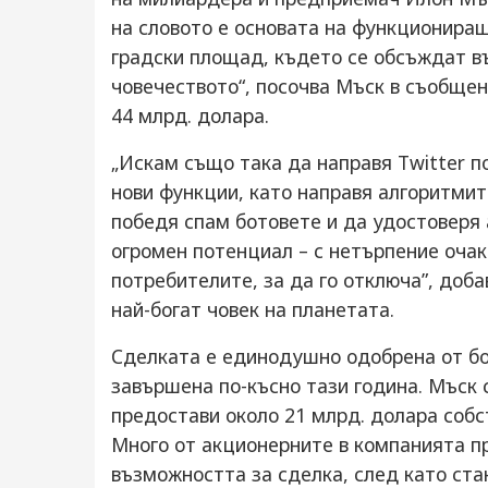
на словото е основата на функциониращ
градски площад, където се обсъждат в
човечеството“, посочва Мъск в съобщен
44 млрд. долара.
„Искам също така да направя Twitter п
нови функции, като направя алгоритмит
победя спам ботовете и да удостоверя 
огромен потенциал – с нетърпение оча
потребителите, за да го отключа”, доба
най-богат човек на планетата.
Сделката е единодушно одобрена от бо
завършена по-късно тази година. Мъск 
предостави около 21 млрд. долара собс
Много от акционерните в компанията п
възможността за сделка, след като ста