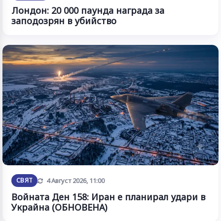
Лондон: 20 000 паунда награда за
заподозрян в убийство
Обновена
СВЯТ
4 Август 2026, 11:00
Войната Ден 158: Иран е планирал удари в
Украйна (ОБНОВЕНА)