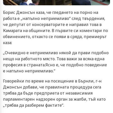
Борис Джонсън каза, че гледането на порно на
работа е „напълно неприемливо“ след твърдения,
че депутат от консерваторите е направил това в
Камарата на общините. В първите си коментари по
обвинението, откакто се появи в сряда, премиерът
каза:
„Очевидно е неприемливо някой да прави подобно
нещо на работното място. Това важи за всяка една
професия в страната.Ясно е, че подобно поведение
е напълно неприемливо.“
Говорейки по време на посещение в Бърнли, г-н
Джонсън добави, че правилната процедура сега
трябва да бъде предприета от независимия
парламентарен надзорен орган за жалби, тъй като
„трябва да разберем фактите“.