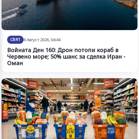
СВЯТ
6 Август 2026, 04:44
Войната Ден 160: Дрон потопи кораб в
Червено море; 50% шанс за сделка Иран -
Оман