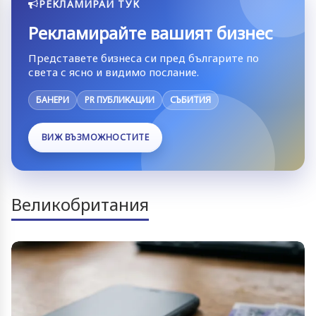
РЕКЛАМИРАЙ ТУК
Рекламирайте вашият бизнес
Представете бизнеса си пред българите по
света с ясно и видимо послание.
БАНЕРИ
PR ПУБЛИКАЦИИ
СЪБИТИЯ
ВИЖ ВЪЗМОЖНОСТИТЕ
Великобритания