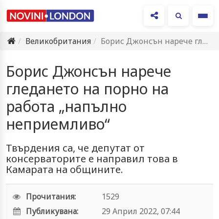
Ме
Великобритания
Борис Джонсън нарече гледането на порно на работа „напълно неприемливо“
Борис Джонсън нарече
гледането на порно на
работа „напълно
неприемливо“
Твърдения са, че депутат от
консерваторите е направил това в
Камарата на общините.
Прочитания:
1529
Публикувана:
29 Април 2022, 07:44