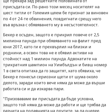
ще прекара зад решетките половината от
присъдата си. По-рано този месец носителят на
шест титли от Големия шлем бе признат за виновен
по 4 от 24-те обвинения, повдигнати срещу него
във връзка с обявяването му в несъстоятелност.
Бекер е осъден, защото е прикрил повече от 2,5
милиона паунда при обявяването на фалит пред
юни 2017, като ги е прехвърлил на близки и
роднини, а освен това не е обявил активи на
стойност над 1 милион паунда. Адвокатите на
трикратния шампион на Уимбълдън и бивш номер
1 в света опитаха да го защитят, като обявиха, че
Бекер е понесъл сериозни щети от шума около
делото, заради които вече няма да може да върши
работата си и да изкарва пари.
"Призоваваме ви присъдата да бъде условна,
защото той няма да може да работи и ще трябва да
разчита на подаянията на другите, за да оцелее.