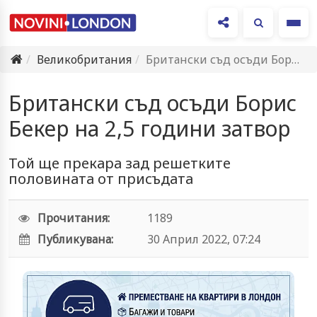
Ме
Великобритания
Британски съд осъди Борис Бекер на 2,5 години затвор
Британски съд осъди Борис
Бекер на 2,5 години затвор
Той ще прекара зад решетките
половината от присъдата
Прочитания:
1189
Публикувана:
30 Април 2022, 07:24