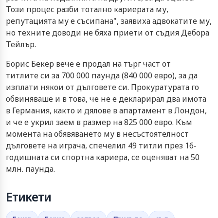
Този процес разби тотално кариерата му,
репутацията му е съсипана", заявиха адвокатите му,
но техните доводи не бяха приети от съдия Дебора
Тейлър.
Борис Бекер вече е продал на търг част от
титлите си за 700 000 паунда (840 000 евро), за да
изплати някои от дълговете си. Прокуратурата го
обвиняваше и в това, че не е декларирал два имота
в Германия, както и дялове в апартамент в Лондон,
и че е укрил заем в размер на 825 000 евро. Към
момента на обявяването му в несъстоятелност
дълговете на играча, спечелил 49 титли през 16-
годишната си спортна кариера, се оценяват на 50
млн. паунда.
Етикети