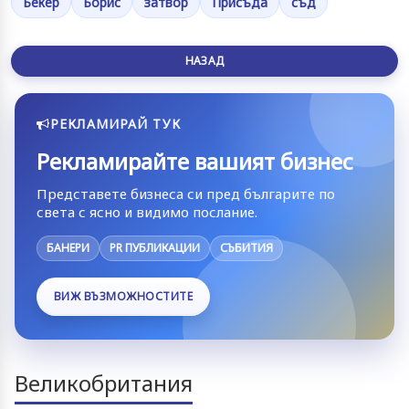
Бекер
Борис
затвор
Присъда
съд
НАЗАД
РЕКЛАМИРАЙ ТУК
Рекламирайте вашият бизнес
Представете бизнеса си пред българите по
света с ясно и видимо послание.
БАНЕРИ
PR ПУБЛИКАЦИИ
СЪБИТИЯ
ВИЖ ВЪЗМОЖНОСТИТЕ
Великобритания