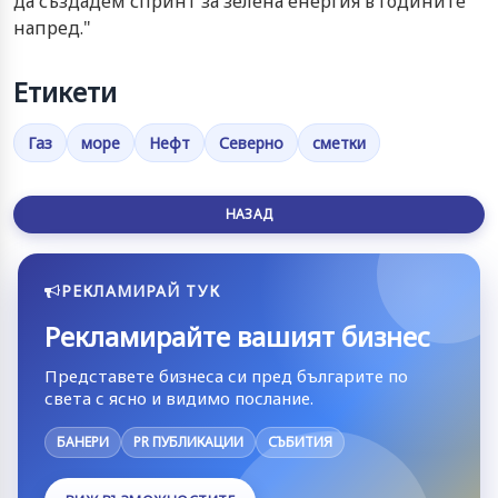
да създадем спринт за зелена енергия в годините
напред."
Етикети
Газ
море
Нефт
Северно
сметки
НАЗАД
РЕКЛАМИРАЙ ТУК
Рекламирайте вашият бизнес
Представете бизнеса си пред българите по
света с ясно и видимо послание.
БАНЕРИ
PR ПУБЛИКАЦИИ
СЪБИТИЯ