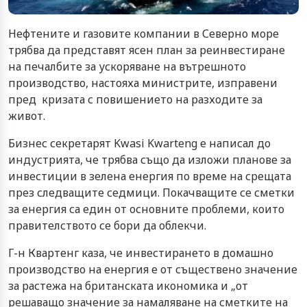
Нефтените и газовите компании в Северно море
трябва да представят ясен план за реинвестиране
на печалбите за ускоряване на вътрешното
производство, настояха министрите, изправени
пред кризата с повишението на разходите за
живот.
Бизнес секретарят Kwasi Kwarteng е написал до
индустрията, че трябва също да изложи планове за
инвестиции в зелена енергия по време на срещата
през следващите седмици. Покачващите се сметки
за енергия са един от основните проблеми, които
правителството се бори да облекчи.
Г-н Квартенг каза, че инвестирането в домашно
производство на енергия е от съществено значение
за растежа на британската икономика и „от
решаващо значение за намаляване на сметките на