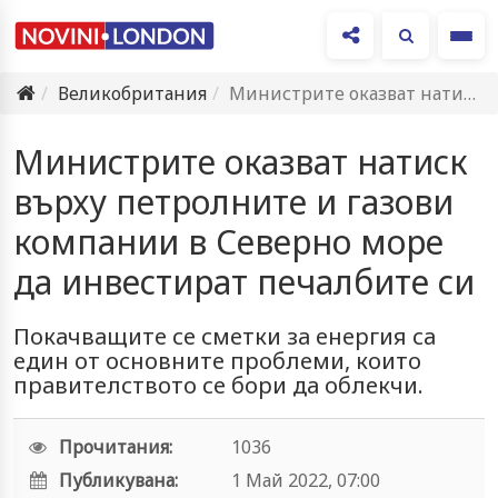
Ме
Великобритания
Министрите оказват натиск върху петролните и газови компании в Северно…
Министрите оказват натиск
върху петролните и газови
компании в Северно море
да инвестират печалбите си
Покачващите се сметки за енергия са
един от основните проблеми, които
правителството се бори да облекчи.
Прочитания:
1036
Публикувана:
1 Май 2022, 07:00