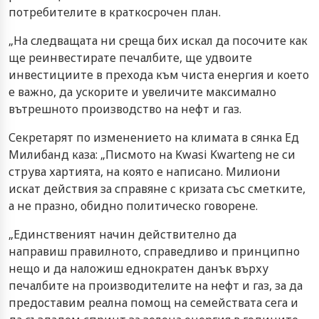
потребителите в краткосрочен план.
„На следващата ни среща бих искал да посочите как
ще реинвестирате печалбите, ще удвоите
инвестициите в прехода към чиста енергия и което
е важно, да ускорите и увеличите максимално
вътрешното производство на нефт и газ.
Секретарят по изменението на климата в сянка Ед
Милибанд каза: „Писмото на Kwasi Kwarteng не си
струва хартията, на която е написано. Милиони
искат действия за справяне с кризата със сметките,
а не празно, обидно политическо говорене.
„Единственият начин действително да
направиш правилното, справедливо и принципно
нещо и да наложиш еднократен данък върху
печалбите на производителите на нефт и газ, за ​​да
предоставим реална помощ на семействата сега и