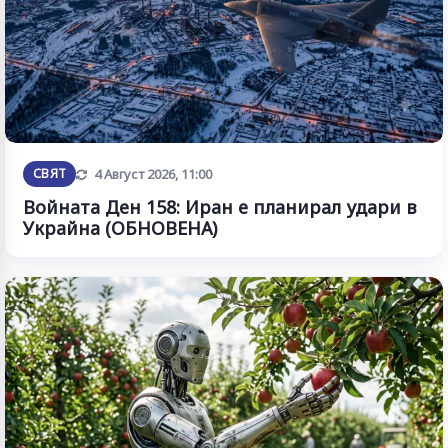
Обновена
СВЯТ
4 Август 2026, 11:00
Войната Ден 158: Иран е планирал удари в
Украйна (ОБНОВЕНА)