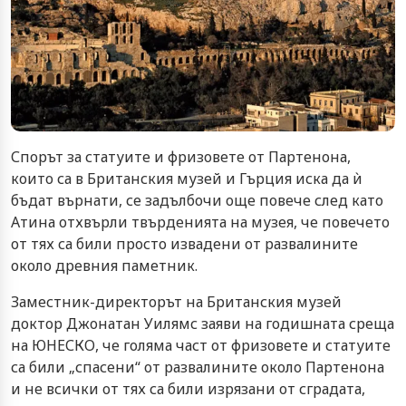
Спорът за статуите и фризовете от Партенона,
които са в Британския музей и Гърция иска да ѝ
бъдат върнати, се задълбочи още повече след като
Атина отхвърли твърденията на музея, че повечето
от тях са били просто извадени от развалините
около древния паметник.
Заместник-директорът на Британския музей
доктор Джонатан Уилямс заяви на годишната среща
на ЮНЕСКО, че голяма част от фризовете и статуите
са били „спасени“ от развалините около Партенона
и не всички от тях са били изрязани от сградата,