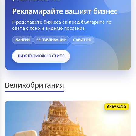
Рекламирайте вашият бизнес
Представете бизнеса си пред българите по
света с ясно и видимо послание.
БАНЕРИ
PR ПУБЛИКАЦИИ
СЪБИТИЯ
ВИЖ ВЪЗМОЖНОСТИТЕ
Великобритания
BREAKING