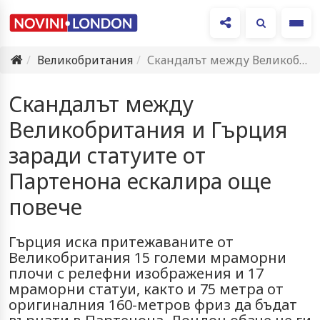
Ме
Великобритания
Скандалът между Великобритания и Гърция заради статуите от Партенона ескалира…
Скандалът между
Великобритания и Гърция
заради статуите от
Партенона ескалира още
повече
Гърция иска притежаваните от
Великобритания 15 големи мраморни
плочи с релефни изображения и 17
мраморни статуи, както и 75 метра от
оригиналния 160-метров фриз да бъдат