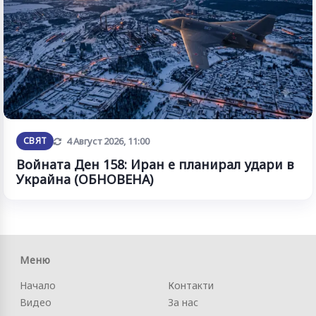
Обновена
СВЯТ
4 Август 2026, 11:00
Войната Ден 158: Иран е планирал удари в
Украйна (ОБНОВЕНА)
Меню
Начало
Контакти
Видео
За нас