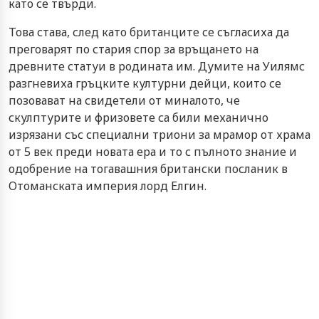
като се твърди.
Това става, след като британците се съгласиха да
преговарят по стария спор за връщането на
древните статуи в родината им. Думите на Уилямс
разгневиха гръцките културни дейци, които се
позовават на свидетели от миналото, че
скулптурите и фризовете са били механично
изрязани със специални триони за мрамор от храма
от 5 век преди новата ера и то с пълното знание и
одобрение на тогавашния британски посланик в
Отоманската империя лорд Елгин.