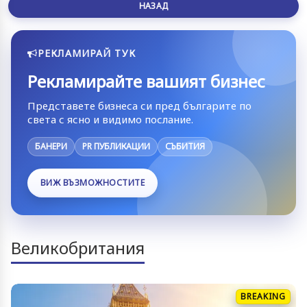
НАЗАД
РЕКЛАМИРАЙ ТУК
Рекламирайте вашият бизнес
Представете бизнеса си пред българите по
света с ясно и видимо послание.
БАНЕРИ
PR ПУБЛИКАЦИИ
СЪБИТИЯ
ВИЖ ВЪЗМОЖНОСТИТЕ
Великобритания
BREAKING