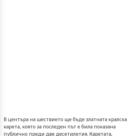
В центъра на шествието ще бъде златната кралска
карета, която за последен път е била показана
публично преди две десетилетия. Каретата,