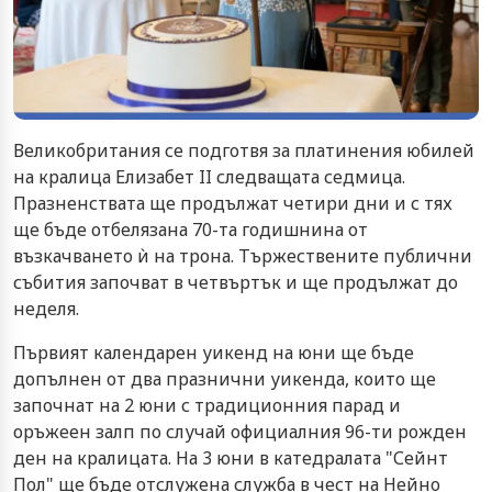
Великобритания се подготвя за платинения юбилей
на кралица Елизабет II следващата седмица.
Празненствата ще продължат четири дни и с тях
ще бъде отбелязана 70-та годишнина от
възкачването ѝ на трона. Тържествените публични
събития започват в четвъртък и ще продължат до
неделя.
Първият календарен уикенд на юни ще бъде
допълнен от два празнични уикенда, които ще
започнат на 2 юни с традиционния парад и
оръжеен залп по случай официалния 96-ти рожден
ден на кралицата. На 3 юни в катедралата "Сейнт
Пол" ще бъде отслужена служба в чест на Нейно