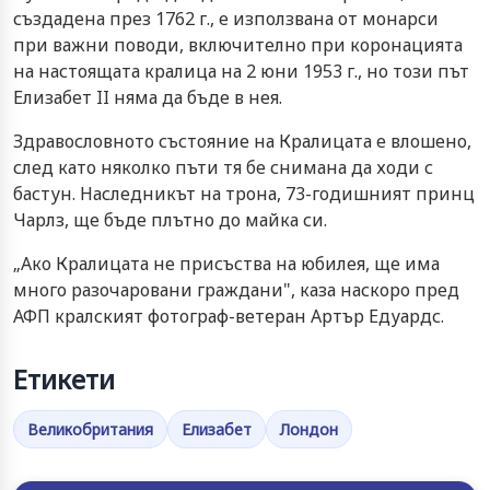
създадена през 1762 г., е използвана от монарси
при важни поводи, включително при коронацията
на настоящата кралица на 2 юни 1953 г., но този път
Елизабет II няма да бъде в нея.
Здравословното състояние на Кралицата е влошено,
след като няколко пъти тя бе снимана да ходи с
бастун. Наследникът на трона, 73-годишният принц
Чарлз, ще бъде плътно до майка си.
„Ако Кралицата не присъства на юбилея, ще има
много разочаровани граждани", каза наскоро пред
АФП кралският фотограф-ветеран Артър Едуардс.
Етикети
Великобритания
Елизабет
Лондон