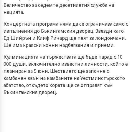
Величество за седемте десетилетия служба на
нацията.
Концертната програма няма да се ограничава само с
изпълнения до Бъкингамския дворец. Звезди като
Ед Шийрън и Клиф Ричард ще пеят за лондончани.
Ще има кралски конни надбягвания и приеми.
Кулминацията на тържествата ще бъде парад с 10
000 души, включително известни личности, който е
планиран за 5 юни. Шествието ще започне с
камбанен звън на камбаните на Уестминстърското
абатство, откъдето хората ще се отправят към
Бъкингамския дворец.