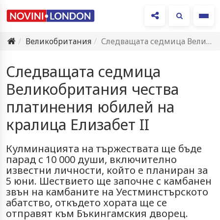
Ме
Великобритания
Следващата седмица Великобритания чества платинения юбилей на кралица Елизабет II
Следващата седмица
Великобритания чества
платинения юбилей на
кралица Елизабет II
Кулминацията на тържествата ще бъде
парад с 10 000 души, включително
известни личности, който е планиран за
5 юни. Шествието ще започне с камбанен
звън на камбаните на Уестминстърското
абатство, откъдето хората ще се
отправят към Бъкингамския дворец.